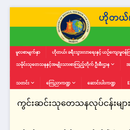
မူလစာမျက်နှာ
ဟိုတယ်၊ ခရီးသွားလာရေးနှင့် ယဉ်ကျေးမှုဝန်က
သမိုင်းသုတေသနနှင့်အမျိုးသားစာကြည့်တိုက် ဦးစီးဌာန
အ
သတင်း
ကြေညာကဏ္ဍ
ဆောင်းပါးကဏ္ဍ
E
ကွင်းဆင်းသုတေသနလုပ်ငန်းမျာ