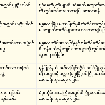
 အဖွဲ့ဝင် (၂)ဦး ပါဝင်
ပုဂံစေတီပုထိုးများရှိ ပုဂံခေတ် ကျောက်
ကို ကွင်းဆင်းသုတေသနပြု လေ့လာရန်
 အဖွဲ့ဝင် (၁)ဦး ပါဝင်
မန္တလေးမြို့၊ မဟာမြတ်မုနိ တံတိုင်းအတွင်း
မှ ကျောက်စာတိုင်များအား သုတေသနပြုခြ
ုင် ဦးဆောင်သော အဖွဲ့ဝင်
မန္တလေးတိုင်းဒေသကြီးနှင့် စစ်ကိုင်းတိုင
ွဲ့
ရှိ အနီးပတ်ဝန်းကျင် ဒေသများသို့ ကွင်းဆင
သွားရောက်ခြင်း
ဦးဆောင်သော အဖွဲ့ဝင်
မွန်ပြည်နယ်၊ မော်လမြိုင်ခရိုင်၊ ပေါင်မြို့နယ်
ွဲ့
တို့ အတွင်းရှိ မုတ္တမ (၃၂)မြို့ဝင် မြို့ဟောင်း
ဆင်းခရီးသွားရောက်ခြင်း
က်တာကျော်ဝင်း
ပဲခူးတိုင်းဒေသကြီးအတွင်းရှိ မြို့ဟောင်းနေ
 ကွင်းဆင်း
ဆင်းခရီး သွားရောက်ခြင်း