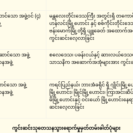
ောင်သော အဖွဲ့ဝင် (၄)
မန္တလေးတိုင်းဒေသကြီး အတွင်းရှိ တကောင်း
့
ဟန်လင်းမြို့ဟောင်း နှင့် စစ်ကိုင်းတိုင်းဒ
ဗန်းမောက်မြို့တို့ရှိ ပျူခေတ် အထောက
ကွင်းဆင်းလေ့လာခြင်း
းဆောင်သော အဖွဲ့
စလေဒေသ၊ ပခန်းငယ်နှင့် ဆားလယ်ဒေသမျာ
နအဖွဲ့
သာသနိက အဆောက်အအုံများအား ကွင်းဆ
ောင်သော အဖွဲ့
ကရင်ပြည်နယ်၊ ဘားအံခရိုင် ရှိ ဂျိုင်းမြို့ဟေ
နအဖွဲ့
မြို့ဟောင်း၊ မြိုင်မြို့ဟောင်း၊ ကြာအင်းဆိပ်
မိမြို့ဟောင်းနှင့် ဝင်းယော် မြို့ဟောင်းနေရာ
ဆင်းလေ့လာခြင်း
ကွင်းဆင်းသုတေသနသွားရောက်မှုမှတ်တမ်းဓါတ်ပုံများ