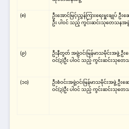
(၈)
ဦးအောင်မြင့်၊ညွှန်ကြားရေးမှူးချုပ် ဦးဆ
ဦး ပါဝင် သည့် ကွင်းဆင်းသုတေသနအဖွဲ
(၉)
ဦးနီတွတ် အဖွဲ့ဝင်၊မြန်မာသမိုင်းအဖွဲ့ ဦ
ဝင်(၃)ဦး ပါဝင် သည့် ကွင်းဆင်းသုတေသ
(၁၀)
ဦးစံဝင်းအဖွဲ့ဝင်၊မြန်မာသမိုင်းအဖွဲ့ ဦးဆ
ဝင်(၃)ဦး ပါဝင် သည့် ကွင်းဆင်းသုတေသ