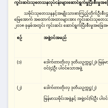
ကွင်းဆင်းသုတေသနလုပ်ငန်းများဆောင်ရွက်မှုပြီးစီးမှု
သမိုင်းသုတေသနနှင့်အမျိုးသားစာကြည့်တိုက်ဦးစီးဌ
မြေအောက် အထောက်အထားများအား ကွင်းဆင်းသုတေသနပြုလု
၂၀၁၈ ခုနှစ်အတွင်း ကွင်းဆင်း ဆောင်ရွက်ပြီးစီးမှုအခြ
စဉ်
အဖွဲ့ဝင်အမည်
(၁)
ဒေါက်တာတိုးလှ ဒုတိယဥက္ကဋ္ဌ(၂)၊ မြန်မာသမိ
ဝင်(၄)ဦး ပါဝင်သောအဖွဲ့
(၂)
ဒေါက်တာတိုးလှ ဒုတိယဥက္ကဋ္ဌ(၂)
မြန်မာသမိုင်းအဖွဲ့နှင့် အဖွဲ့ဝင်(၆)ဦး ပါဝ