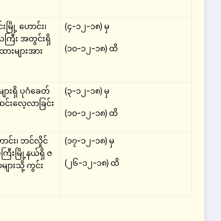
မြို့ ဟောင်း၊
(၄-၁၂-၁၈) မှ
ေသကြီး အတွင်းရှိ
(၁၀-၁၂-၁၈) ထိ
်အထားများအား
းရှိ ပုဂံခေတ်
(၃-၁၂-၁၈) မှ
င်းလေ့လာခြင်း
(၁၀-၁၂-၁၈) ထိ
ာင်း၊ ဘင်လှိုင်
(၁၇-၁၂-၁၈) မှ
ကြီးမြို့နယ်ရှိ ဇ
(၂၆-၁၂-၁၈) ထိ
များသို့ ကွင်း