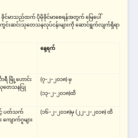
ုင်မာသည်ထက် ပိုမိုခိုင်မာစေရန်အတွက် မြေပေါ်
င်းဆင်းသုတေသနလုပ်ငန်းများကို ဆောင်ရွက်လျက်ရှိရာ
နေ့ရက်
သာရီ မြို့ဟောင်း
(၇-၂-၂၀၁၈) မှ
်း သုတေသနပြု
(၁၃-၂-၂၀၁၈)ထိ
င့် ပတ်သက်
(၁၆-၂-၂၀၁၈)မှ (၂၂-၂-၂၀၁၈) ထိ
း ကျောက်ဂူများ