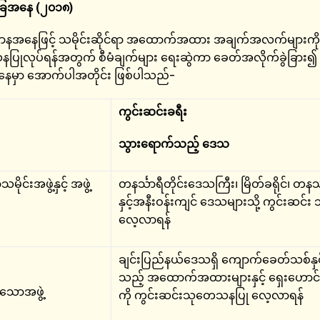
အခြေအနေ (၂၀၁၈)
ာနအနေဖြင့် သမိုင်းဆိုင်ရာ အထောက်​အထား အချက်အလက်များကို ခိ
ပ်ရန်အတွက် စီမံချက်များ ရေးဆွဲကာ ခေတ်အလိုက်ခွဲခြား၍ ကွ
ေအနေမှာ အောက်ပါအတိုင်း ဖြစ်ပါသည်-
ကွင်းဆင်းခရီး
သွားရောက်သည့်
ဒေသ
ုင်းအဖွဲ့နှင့် အဖွဲ့
တနင်္သာရီတိုင်းဒေသကြီး၊ မြိတ်ခရိုင်၊ တနင်္
နှင့်အနီးဝန်းကျင် ဒေသများသို့ ကွင်းဆင
လေ့လာရန်
ချင်းပြည်နယ်ဒေသရှိ ကျောက်ခေတ်သစ်နှ
သည့် အထောက်အထားများနှင့် ရှေးဟောင်
င်သောအဖွဲ့
ကို ကွင်းဆင်းသုတေသနပြု လေ့လာရန်