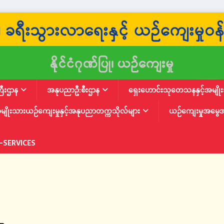
ြီးဌာန
အနုပညာဦ:စီးဌာန
ရှေးဟောင်းသုတေသနနှင့်အမျိုးသ
မျိုးသားယဉ်ကျေးမှုနှင့်အနုပညာတက္ကသိုလ်များ
ယဉ်ကျေးမှုအမွေ
-SERVICES
း