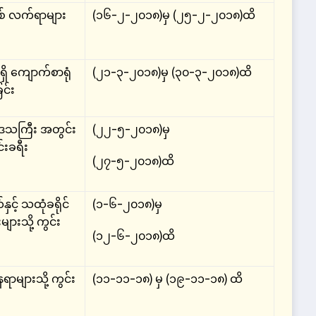
ဆစ် လက်ရာများ
(၁၆-၂-၂၀၁၈)မှ (၂၅-၂-၂၀၁၈)ထိ
ရှိ ကျောက်စာရုံ
(၂၁-၃-၂၀၁၈)မှ (၃၀-၃-၂၀၁၈)ထိ
င်း
်းဒေသကြီး အတွင်း
(၂၂-၅-၂၀၁၈)မှ
်းခရီး
(၂၇-၅-၂၀၁၈)ထိ
နှင့် သထုံခရိုင်
(၁-၆-၂၀၁၈)မှ
များသို့ ကွင်း
(၁၂-၆-၂၀၁၈)ထိ
ရာများသို့ ကွင်း
(၁၁-၁၁-၁၈) မှ (၁၉-၁၁-၁၈) ထိ