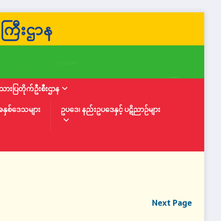
ားပြတိုက်ဦးစီးဌာန
အနှစ်ဒေသများ
ဥပဒေ၊ နည်းဥပဒေနှင့် ပဋိညာဉ်များ
Next Page