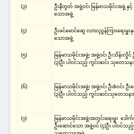
(၃)
ဦးနီတွတ် အဖွဲ့ဝင်၊ မြန်မာသမိုင်းအဖွဲ့ နှင့်
သောအဖွဲ့
(၄)
ဦးခင်မောင်ဆွေ လ/ထညွှန်ကြားရေးမှူးနှင့်
သောအဖွဲ့
(၅)
မြန်မာသမိုင်းအဖွဲ့၊ အဖွဲ့ဝင်၊ ဦးသိန်းလှိ
(၃)ဦး ပါဝင်သည့် ကွင်းဆင်း သုတေသနအဖ
(၆)
မြန်မာသမိုင်းအဖွဲ့၊ အဖွဲ့ဝင်၊ ဦးစံဝင်း 
(၃)ဦး ပါဝင်သည့် ကွင်းဆင်းသုတေသနအဖ
(၇)
မြန်မာသမိုင်းအဖွဲ့၊အတွင်းရေးမှူး ဒေါ
ဦးဆောင်သော အဖွဲ့ဝင် (၄)ဦး ပါဝင်သည့်
သုတေသနအဖွဲ့