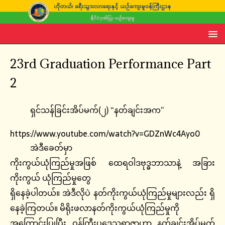
23rd Graduation Performance Part
2
ရှင်သန်ခြင်းအိပ်မက်(၂) “နတ်ချင်းအက”
https://www.youtube.com/watch?v=GDZnWc4Ayo0
အဲဒီခေတ်မှာ
ကိုးကွယ်ယုံကြည်မှုအဖြစ် ထေရဝါဒဗုဒ္ဓဘာသာနဲ့ အခြား
ကိုးကွယ် ယုံကြည်မှုတွေ
ရှိနေခဲ့ပါတယ်။ အဲဒီလိုပဲ နတ်ကိုးကွယ်ယုံကြည်မှုများလည်း ရှိ
နေခဲ့ကြတယ်။ မိရိုးဖလာနတ်ကိုးကွယ်ယုံကြည်မှုကို
အကြောင်းပြုပြီး ဝန်ကြီးပဒေသရာဇာဟာ နတ်ချင်းအိပ်မက်