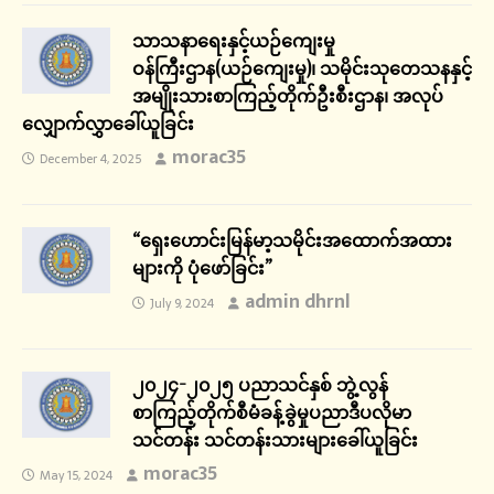
သာသနာရေးနှင့်ယဉ်ကျေးမှု
ဝန်ကြီးဌာန(ယဉ်ကျေးမှု)၊ သမိုင်းသုတေသနနှင့်
အမျိုးသားစာကြည့်တိုက်ဦးစီးဌာန၊ အလုပ်
လျှောက်လွှာခေါ်ယူခြင်း
morac35
December 4, 2025
“ရှေးဟောင်းမြန်မာ့သမိုင်းအထောက်အထား
များကို ပုံဖော်ခြင်း”
admin dhrnl
July 9, 2024
၂၀၂၄-၂၀၂၅ ပညာသင်နှစ် ဘွဲ့လွန်
စာကြည့်တိုက်စီမံခန့်ခွဲမှုပညာဒီပလိုမာ
သင်တန်း သင်တန်းသားများခေါ်ယူခြင်း
morac35
May 15, 2024