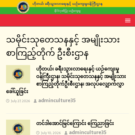
သမိုင်းသုတေသနနှင့် အမျိုးသား
စာကြည့်တိုက် ဦးစီးဌာန
ဟိုတယ်၊ ခရီးသွားလာရေးနှင့် ယဉ်ကျေးမှု
ဝန်ကြီးဌာန၊ သမိုင်းသုတေသနနှင့် အမျိုးသား
စာကြည့်တိုက်ဦးစီးဌာန၊ အလုပ်လျှောက်လွှာ
ခေါ်ယူခြင်း
adminculture35
July 27, 2026
တင်ဒါအောင်မြင်ကြောင်း ကြေညာခြင်း
adminculture35
July 10, 2026