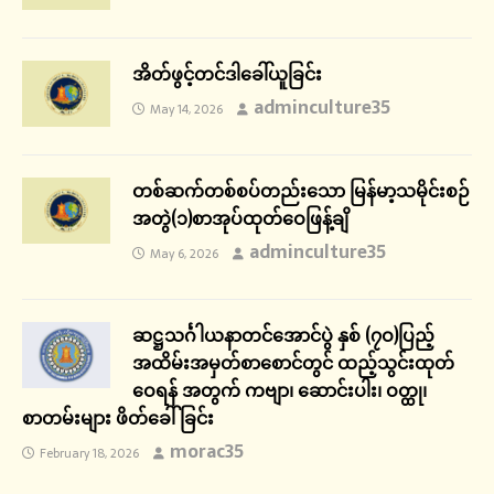
အိတ်ဖွင့်တင်ဒါခေါ်ယူခြင်း
adminculture35
May 14, 2026
တစ်ဆက်တစ်စပ်တည်းသော မြန်မာ့သမိုင်းစဉ်
အတွဲ(၁)စာအုပ်ထုတ်ဝေဖြန့်ချိ
adminculture35
May 6, 2026
ဆဋ္ဌသင်္ဂါယနာတင်အောင်ပွဲ နှစ် (၇ဝ)ပြည့်
အထိမ်းအမှတ်စာစောင်တွင် ထည့်သွင်းထုတ်
ဝေရန် အတွက် ကဗျာ၊ ဆောင်းပါး၊ ဝတ္ထု၊
စာတမ်းများ ဖိတ်ခေါ်ခြင်း
morac35
February 18, 2026