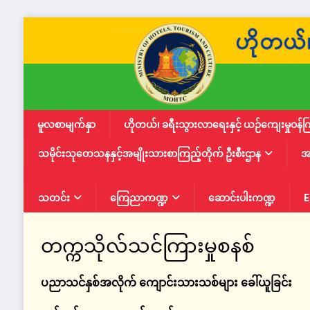
မူလစာမျက်နှာ
ဟိုတယ်၊ ခရီးသွားလာရေးနှင့် ယဉ်ကျေးမှုဝန်က
သမိုင်းသုတေသနနှင့်အမျိုးသားစာကြည့်တိုက် ဦးစီးဌာန
အ
သတင်း
ကြေညာကဏ္ဍ
ဆောင်းပါးကဏ္ဍ
E
တက္ကသိုလ်သင်ကြားမှုစနစ်
ပညာသင်နှစ်အလိုက် ကျောင်းသားသစ်များ ခေါ်ယူခြင်း