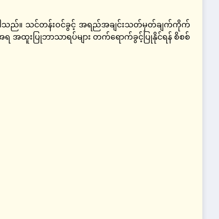
ူပါသည်။ သင်တန်းဝင်ခွင့် အရည်အချင်းသတ်မှတ်ချက်ကိုက်
ရ အထူးပြုဘာသာရပ်များ တက်ရောက်ခွင့်ပြုနိုင်ရန် စိစစ်