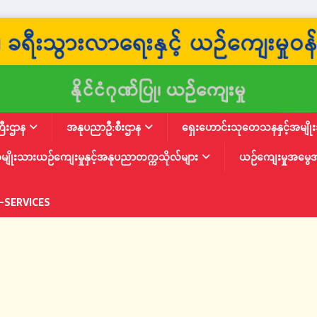
ြီးဌာန
အနုပညာဦ:စီးဌာန
ရှေးဟောင်းသုတေသနနှင့်အမျိုးသ
မျိုးသားယဉ်ကျေးမှုနှင့်အနုပညာတက္ကသိုလ်များ
ယဉ်ကျေးမှုအမွေ
-SERVICES