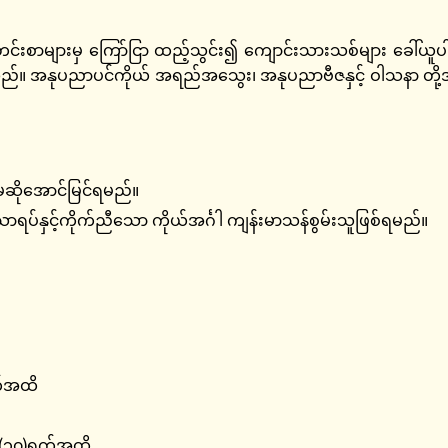
်သတင်းစာများမှ ကြော်ငြာ ထည့်သွင်း၍ ကျောင်းသားသစ်များ ခေါ်ယ
သည်။ အနုပညာပင်ကိုယ် အရည်အသွေး၊ အနုပညာဗီဇနှင့် ဝါသနာ တို့အ
မဆိုအောင်မြင်ရမည်။
ရပ်နှင့်ကိုက်ညီသော ကိုယ်အင်္ဂါ ကျန်းမာသန်စွမ်းသူဖြစ်ရမည်။
က်အထိ
(၃၀)ရက်အထိ