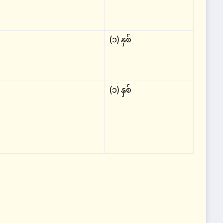
(၁) နှစ်
(၁) နှစ်