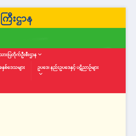
ားပြတိုက်ဦးစီးဌာန
အနှစ်ဒေသများ
ဥပဒေ၊ နည်းဥပဒေနှင့် ပဋိညာဉ်များ