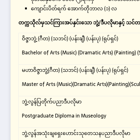
ကျောင်းပိတ်ရက် အောက်တိုဘာလ (၁) လ
တက္ကသိုလ်မှသင်ကြားအပ်နှင်းသော
ဘွဲ့
/
ဒီပလိုမာနှင့်
သင်တ
ဝိဇ္ဇာဘွဲ့ (ဂီတ) (သဘင်) (ပန်းချီ) (ပန်းပု) (ရုပ်ရှင်)
Bachelor of Arts (Music) (Dramatic Arts) (Painting) 
မဟာဝိဇ္ဇာဘွဲ့(ဂီတ) (သဘင်) (ပန်းချီ) (ပန်းပု) (ရုပ်ရှင်)
Master of Arts (Music)(Dramatic Arts)(Painting)(Scu
ဘွဲ့လွန်ပြတိုက်ပညာဒီပလိုမာ
Postgraduate Diploma in Museology
ဘွဲ့လွန်အသုံးချရှေးဟောင်းသုတေသနပညာဒီပလိုမာ