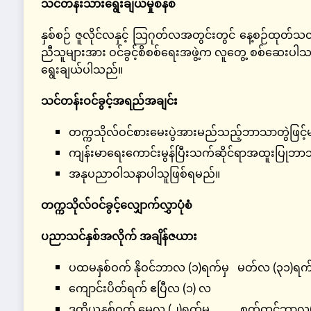
သင်တန်းသားရွေးချယ်မှုစနစ်
နှစ်စဉ် ဇူလိုင်လနှင့် သြဂုတ်လအတွင်းတွင် နေ့စဉ်ထုတ
ညီသူများအား ဝင်ခွင့်စိစစ်ရေးအဖွဲ့က လူတွေ့ စစ်ဆေးပါ
ရွေးချယ်ပါသည်။
သင်တန်းဝင်ခွင့်အရည်အချင်း
တက္ကသိုလ်ဝင်စားမေးပွဲအားမည်သည့်ဘာသာတွဲဖြင့်
ကျန်းမာရေးကောင်းမွန်ပြီးသက်ဆိုင်ရာအထူးပြုဘာသာ
အနုပညာဝါသနာပါသူဖြစ်ရမည်။
တက္ကသိုလ်ဝင်ခွင့်လျှောက်လွှာပုံစံ
ပညာသင်နှစ်အလိုက်
အချိန်ဇယား
ပထမနှစ်ဝက် နိုဝင်ဘာလ (၁)ရက်မှ မတ်လ (၃၁)ရ
ကျောင်းပိတ်ရက် ဧပြီလ (၁) လ
ဒုတိယနှစ်ဝက် မေလ (၂)ရက်မှ စက်တင်ဘာလ