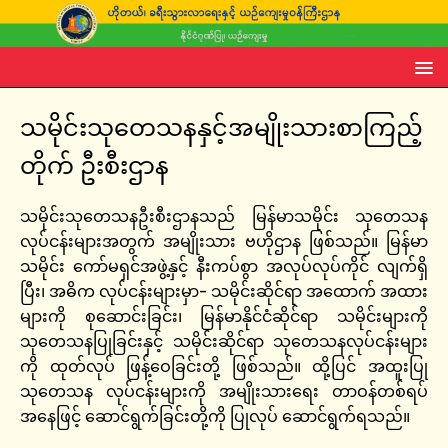
သမိုင်းသုတေသနနှင့်အမျိုးသားစာကြည့်
တိုက် ဦးစီးဌာန
သမိုင်းသုတေသနဦးစီးဌာနသည် မြန်မာသမိုင်း သုတေသန
လုပ်ငန်းများအတွက် အမျိုးသား ဗဟိုဌာန ဖြစ်သည်။ မြန်မာ
သမိုင်း ကော်မရှင်အဖွဲ့နှင့် နီးကပ်စွာ အလုပ်လုပ်ကိုင် လျက်ရှိ
ပြီး၊ အဓိက လုပ်ငန်းများမှာ- သမိုင်းဆိုင်ရာ အထောက် အထား
များကို စုဆောင်းခြင်း၊ မြန်မာနိုင်ငံဆိုင်ရာ သမိုင်းများကို
သုတေသနပြုခြင်းနှင့် သမိုင်းဆိုင်ရာ သုတေသနလုပ်ငန်းများ
ကို ထုတ်လုပ် ဖြန့်ဝေခြင်းတို့ ဖြစ်သည်။ ထို့ပြင် အထူးပြု
သုတေသန လုပ်ငန်းများကို အမျိုးသားရေး တာဝန်တစ်ရပ်
အနေဖြင့် ဆောင်ရွက်ခြင်းတို့ကို ပြုလုပ် ဆောင်ရွက်ရသည်။