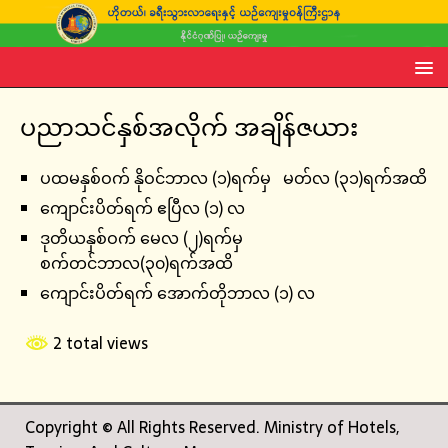
ပညာသင်နှစ်အလိုက် အချိန်ဇယား
ပထမနှစ်ဝက် နိုဝင်ဘာလ (၁)ရက်မှ မတ်လ (၃၁)ရက်အထိ
ကျောင်းပိတ်ရက် ဧပြီလ (၁) လ
ဒုတိယနှစ်ဝက် မေလ (၂)ရက်မှ
စက်တင်ဘာလ(၃၀)ရက်အထိ
ကျောင်းပိတ်ရက် အောက်တိုဘာလ (၁) လ
2 total views
Copyright © All Rights Reserved. Ministry of Hotels,