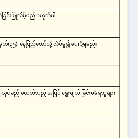
ြင်းပြုလိမ့်မည် မဟုတ်ပါ။
မှတ်(၃၅)၊ နေပြည်တော်သို့ လိပ်မူ၍ ပေးပို့ရမည်။
လုပ်မည် မဟုတ်သည့် အပြင် ရွေးချယ် ခြင်းမခံရသူများ