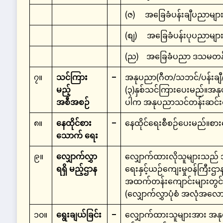
(ဇ) အခြေခံပန်းချီပညာမျာ
(စျ) အခြေခံပန်းပုပညာမျာ
(ည) အခြေခံပညာ ဒသမတန်း(G
၇။
သင်ကြား
–
အနုပညာ(ဂီတ/သဘင်/ပန်းချီ/
မည့်
(၃)နှစ်သင်ကြားပေးမည်။အနုပ
အစီအစဉ်
ပါက အနုပညာသင်တန်းဆင်းလက်မ
၈။
နေထိုင်စား
–
နေထိုင်ရေးစီစဉ်ပေးမည်။စာ
သောက် ရေး
၉။
လျှောက်လွှာ
လျှောက်ထားလိုသူများသည် သတ
ရရှိ မည့်ဌာန
ရေးနှင့်ယဉ်ကျေးမှုဝန်ကြီးဌာ
အထက်တန်းကျောင်းများတွင် တ
(လျှောက်လွှာပုံစံ အလုံအလော
၁၀။
ရွေးချယ်ခြင်း
–
လျှောက်ထားသူများအား အနုပ