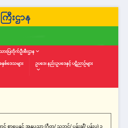
ားပြတိုက်ဦးစီးဌာန
အနှစ်ဒေသများ
ဥပဒေ၊ နည်းဥပဒေနှင့် ပဋိညာဉ်များ
ွင် စာပေနှင့် အနုပညာ (ဂီတ/ သဘင်/ ပန်းချီ/ ပန်းပု) ၃