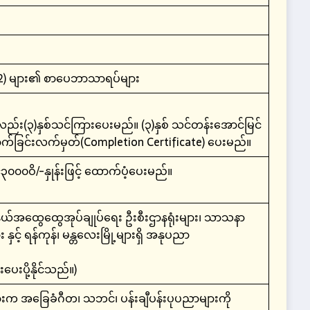
2) များ၏ စာပေဘာသာရပ်များ
်း(၃)နှစ်သင်ကြားပေးမည်။ (၃)နှစ် သင်တန်းအောင်မြင်
ာက်ခြင်းလက်မှတ်(Completion Certificate) ပေးမည်။
ဝိ/-နှုန်းဖြင့် ထောက်ပံ့ပေးမည်။
့နယ်အထွေထွေအုပ်ချုပ်ရေး ဦးစီးဌာနရုံးများ၊ သာသနာ
င့် ရန်ကုန်၊ မန္တလေးမြို့များရှိ အနုပညာ
းပို့နိုင်သည်။)
က အခြေခံဂီတ၊ သဘင်၊ ပန်းချီပန်းပုပညာများကို