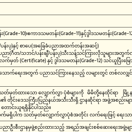
း
း
rade-10)၊ဧကာဒသမတန်း(Grade-11)နှင့်ဒွါဒသမတန်း(Grade-1
ပန်းပု)နှင့် စာပေ(အခြေခံပညာအထက်တန်းအဆင့်)
ညာ(ဂီတ/သဘင်/ပန်းချီ/ပန်းပု)သီးသန့်သင်ကြားလိုသူများအတွက်လည
ှတ် (Certificate) နှင့် ဒွါဒသမတန်း(Grade-12) သင်ယူပြီးမြေ
းသောက်ရေးအတွက် ပညာသင်ကြားနေသည့် လများတွင် တစ်လလျှင်၃၀၀၀
်မှတ်ထားသော လျှောက်လွှာ ပုံစံများကို မိမိတို့နေထိုင်ရာ မြို
န၏ တိုင်းဒေသကြီး/ပြည်နယ်အသီးသီးရှိ ဌာနဆိုင်ရာ အဖွဲ့အစည်းများ နှ
ောင်းယူရရှိနိုင်ပါသည်။
က်မရှိပါက သတ်မှတ်လျှောက်လွှာပုံစံအတိုင်း လက်ရေးဖြင့် ရေးသားပေ
ညာဦးစီးဌာနမှဖွဲ့စည်းထားသည့် အရည်အချင်းစစ်ဆေးရေးအဖွဲ့များ