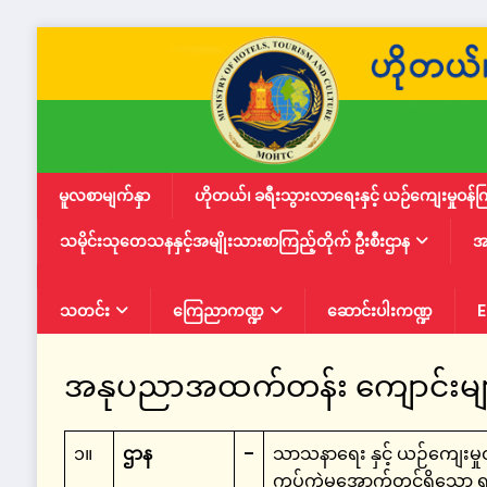
မူလစာမျက်နှာ
ဟိုတယ်၊ ခရီးသွားလာရေးနှင့် ယဉ်ကျေးမှုဝန်က
သမိုင်းသုတေသနနှင့်အမျိုးသားစာကြည့်တိုက် ဦးစီးဌာန
အ
သတင်း
ကြေညာကဏ္ဍ
ဆောင်းပါးကဏ္ဍ
E
အနုပညာအထက်တန်း ကျောင်းများအ
၁။
ဌာန
–
သာသနာရေး နှင့် ယဉ်ကျေးမှု
ကွပ်ကဲမှုအောက်တွင်ရှိသော ရန