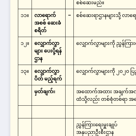
စစ်ဆေးမည်။
၁၁။
လာရောက်
–
စစ်ဆေးရာဌာနများသို့ လာရေ
အစစ် ဆေးခံ
စရိတ်
၁၂။
လျှောက်လွှာ
လျှောက်လွှာများကို ညွှန်ကြာ
များ ပေးပို့ရန်
ဌာန
၁၃။
လျှောက်လွှာ
လျှောက်လွှာများကို ၂၀၂၀ ပြည
ပိတ် မည့်ရက်
မှတ်ချက်
။
အထောက်အထား အချက်အလက် မပြ
ထံသို့လည်း တစ်စုံတစ်ရာ အ
ညွှန်ကြားရေးမှူးချုပ်
အနုပညာဦးစီးဌာန