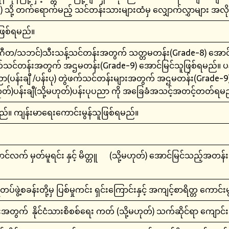
) သို့ တက်ရောက်မည့် သင်တန်းသားများထံမှ လျှောက်လွှာများ အလို
းဖြစ်ရမည်။
တ/သဘင်)သီးသန့်သင်တန်းအတွက် သတ္တမတန်း(Grade-8) အောင်မြ
င်တန်းအတွက် အဌမတန်း(Grade-9) အောင်မြင်သူဖြစ်ရမည်။ ပန်းချ
ုပညာ(ပန်းချီ /ပန်းပု) တွဲဖက်သင်တန်းများအတွက် အဌမတန်း(Grade-
ုတ်)ပန်းချီ(သို့မဟုတ်)ပန်းပုပညာ ကို အခြေခံအသင့်အတင့်တတ်ရမ
ိရမည်။ ကျန်းမာရေးကောင်းမွန်သူဖြစ်ရမည်။
င်လက် မှတ်မူရင်း နှင့် မိတ္တူ (သို့မဟုတ်) အောင်မြင်သည့်အတန်
ဲတပ်ဖွဲ့စခန်းတို့မှ ပြစ်မှုကင်း ရှင်းကြောင်းနှင့် အကျင့်စာရိတ္တ ကော
နိုင်ငံသားစိစစ်ရေး ကတ် (သို့မဟုတ်) သက်ဆိုင်ရာ ကျောင်းအု