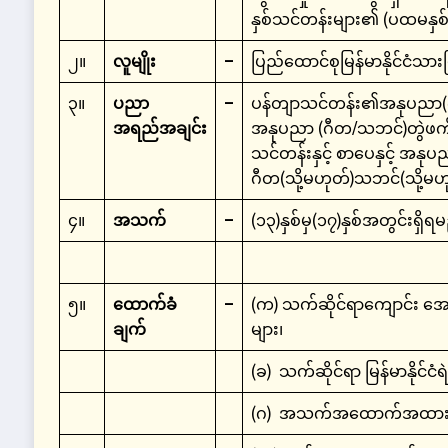
နှစ်သင်တန်းများ၏ (ပထမနှစ်
၂။
လူမျိုး
–
ပြည်ထောင်စုမြန်မာနိုင်ငံသာ
၃။
ပညာ
–
ပန်တျာသင်တန်း၏အနုပညာ(ဂီ
အရည်အချင်း
အနုပညာ (ဂီတ/သဘင်)တွဲဖက်သ
သင်တန်းနှင့် စာပေနှင့် အန
ဂီတ(သို့မဟုတ်)သဘင်(သို့မဟ
၄။
အသက်
–
(၁၃)နှစ်မှ(၁၇)နှစ်အတွင်းရှ
၅။
ထောက်ခံ
–
(က) သက်ဆိုင်ရာကျောင်း အော
ချက်
များ၊
(ခ) သက်ဆိုင်ရာ မြန်မာနိုင်ငံရ
(ဂ) အသက်အထောက်အထားအတွက် 