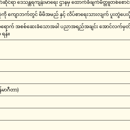
ိုင်ရာ ဒေသန္တရကျန်းမာရေး ဌာနမှ ထောက်ခံချက်မိတ္တူတစ်စောင်
ပုံကို ကျောဘက်တွင် မိမိအမည် နှင့် လိပ်စာရေးသားလျက် ပူးတွဲပေးပိ
ရောက် အစစ်ဆေးခံသောအခါ ပညာအရည်အချင်း အောင်လက်မှတ်နှင့် ထ
 ရန်။
်မာဂီတာ)