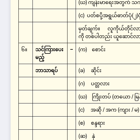
(ဃ) ကျန်းမာရေးအတွက် သက်ဆ
(င) ပတ်စပို့အရွယ်ဓာတ်ပုံ(၂)
မှတ်ချက်။ လူကိုယ်တိုင်လာ
ကို တစ်ပါတည်း ယူဆောင်လာ
၆။
သင်ကြားပေး
–
(က) စောင်း
မည့်
ဘာသာရပ်
(ခ) ဆိုင်း
(ဂ) ပတ္တလား
(ဃ) ကြိုးတပ် (တယော / မြန
(င) အဆို / အက (ကျား / မ)
(စ) စန္ဒရား
(ဆ) နှဲ