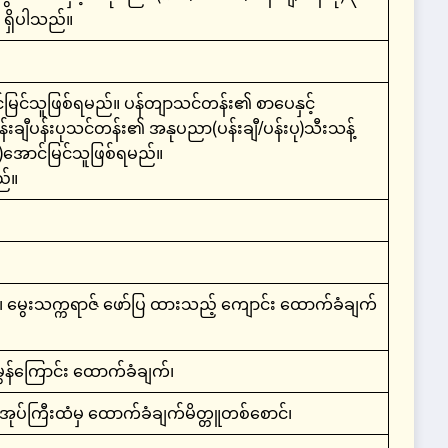
 ရှိပါသည်။
င်သူဖြစ်ရမည်။ ပန်တျာသင်တန်း၏ စာပေနှင့်
ီပန်းပုသင်တန်း၏ အနုပညာ(ပန်းချီ/ပန်းပု)သီးသန့်
9)အောင်မြင်သူဖြစ်ရမည်။
ည်။
း၊ မွေးသက္ကရာဇ် ဖော်ပြ ထားသည့် ကျောင်း ထောက်ခံချက်
င်းမွန်ကြောင်း ထောက်ခံချက်၊
ပ်ကြီးထံမှ ထောက်ခံချက်မိတ္တူတစ်စောင်၊