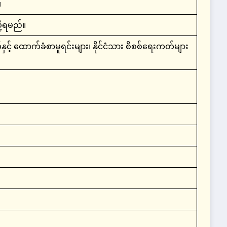
၊
ု့ရမည်။
ောက်ခံစာမူရင်းများ၊ နိုင်ငံသား စိစစ်ရေးကတ်များ