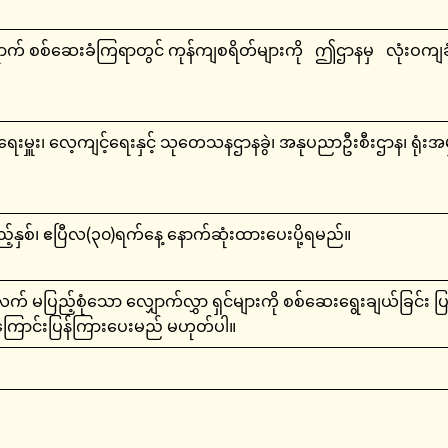
ာက် စစ်ဆေးခံကြရာတွင် ကုန်ကျစရိတ်များကို ဤဌာနမှ လုံးဝကျခံခ
းရေးမှူး၊ လေ့ကျင့်ရေးနှင့် သုတေသနဌာနခွဲ၊ အနုပညာဦးစီးဌာန၊ ရုံးအ
့်နှစ်၊ ဧပြီလ(၃၀)ရက်နေ့ နောက်ဆုံးထားပေးပို့ရမည်။
ည့်စုံသော လျှောက်လွှာ ရှင်များကို စစ်ဆေးရွေးချယ်ခြင်း ပြု
ကြောင်းပြန်ကြားပေးမည် မဟုတ်ပါ။