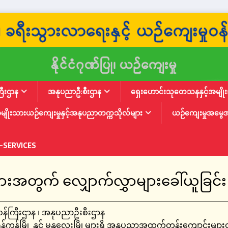
ြီးဌာန
အနုပညာဦ:စီးဌာန
ရှေးဟောင်းသုတေသနနှင့်အမျိုးသ
မျိုးသားယဉ်ကျေးမှုနှင့်အနုပညာတက္ကသိုလ်များ
ယဉ်ကျေးမှုအမွေ
-SERVICES
တွက် လျှောက်လွှာများခေါ်ယူခြင်း
ဝန်ကြီးဌာန ၊ အနုပညာဦးစီးဌာန
်ကုန်မြို့ နှင့် မန္တလေးမြို့များရှိ အနုပညာအထက်တန်းကျောင်းများတ