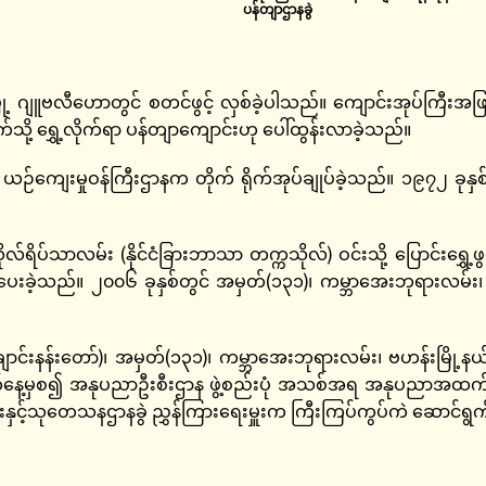
ပန်တျာဌာနခွဲ
မြို့ ဂျူဗလီဟောတွင် စတင်ဖွင့် လှစ်ခဲ့ပါသည်။ ကျောင်းအုပ်ကြီးအ
ာက်သို့ ရွှေ့လိုက်ရာ ပန်တျာကျောင်းဟု ပေါ်ထွန်းလာခဲ့သည်။
ယဉ်ကျေးမှုဝန်ကြီးဌာနက တိုက် ရိုက်အုပ်ချုပ်ခဲ့သည်။ ၁၉၇၂ ခုနှ
်ရိပ်သာလမ်း (နိုင်ငံခြားဘာသာ တက္ကသိုလ်) ဝင်းသို့ ပြောင်းရွှေ့ဖွင
ကြားပေးခဲ့သည်။ ၂၀၀၆ ခုနှစ်တွင် အမှတ်(၁၃၁)၊ ကမ္ဘာအေးဘုရားလမ်း၊ ဗဟ
ာင်းနန်းတော်)၊ အမှတ်(၁၃၁)၊ ကမ္ဘာအေးဘုရားလမ်း၊ ဗဟန်းမြို့နယ်
ေ့မှစ၍ အနုပညာဦးစီးဌာန ဖွဲ့စည်းပုံ အသစ်အရ အနုပညာအထက်တန
ရေးနှင့်သုတေသနဌာနခွဲ ညွှန်ကြားရေးမှူးက ကြီးကြပ်ကွပ်ကဲ ဆောင်ရ