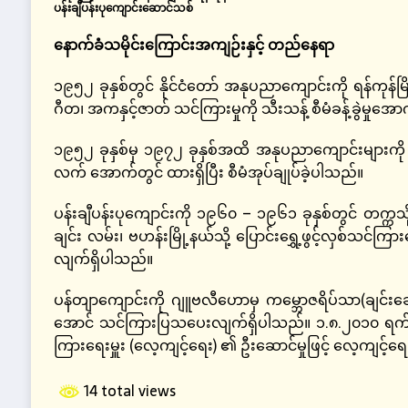
ပန်းချီပန်းပုကျောင်းဆောင်သစ်
နောက်ခံသမိုင်းကြောင်းအကျဉ်းနှင့် တည်နေရာ
၁၉၅၂ ခုနှစ်တွင် နိုင်ငံတော် အနုပညာကျောင်းကို ရန်ကုန်
ဂီတ၊ အကနှင့်ဇာတ် သင်ကြားမှုကို သီးသန့် စီမံခန့်ခွဲမှုအေ
၁၉၅၂ ခုနှစ်မှ ၁၉၇၂ ခုနှစ်အထိ အနုပညာကျောင်းများကို 
လက် အောက်တွင် ထားရှိပြီး စီမံအုပ်ချုပ်ခဲ့ပါသည်။
ပန်းချီပန်းပုကျောင်းကို ၁၉၆၀ – ၁၉၆၁ ခုနှစ်တွင် တက္ကသိုလ
ချင်း လမ်း၊ ဗဟန်းမြို့နယ်သို့ ပြောင်းရွှေ့ဖွင့်လှစ်သင်
လျက်ရှိပါသည်။
ပန်တျာကျောင်းကို ဂျူဗလီဟောမှ ကမ္ဘောဇရိပ်သာ(ချင်းချေ
အောင် သင်ကြားပြသပေးလျက်ရှိပါသည်။ ၁.၈.၂၀၁၀ ရက်န
ကြားရေးမှူး (လေ့ကျင့်ရေး) ၏ ဦးဆောင်မှုဖြင့် လေ့ကျင့်
14 total views