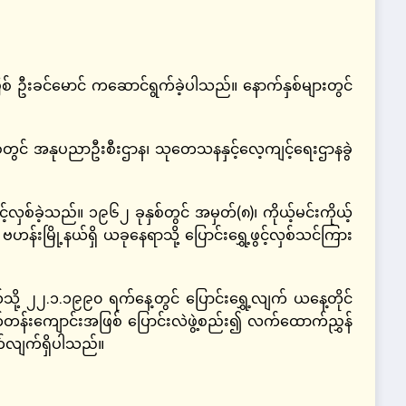
ဖြစ် ဦးခင်မောင် ကဆောင်ရွက်ခဲ့ပါသည်။ နောက်နှစ်များတွင်
စ်တွင် အနုပညာဦးစီးဌာန၊ သုတေသနနှင့်လေ့ကျင့်ရေးဌာနခွဲ
့်လှစ်ခဲ့သည်။ ၁၉၆၂ ခုနှစ်တွင် အမှတ်(၈)၊ ကိုယ့်မင်းကိုယ့်
န်းမြို့နယ်ရှိ ယခုနေရာသို့ ပြောင်းရွှေ့ဖွင့်လှစ်သင်ကြား
သို့ ၂၂.၁.၁၉၉၀ ရက်နေ့တွင် ပြောင်းရွှေ့လျက် ယနေ့တိုင်
်းကျောင်းအဖြစ် ပြောင်းလဲဖွဲ့စည်း၍ လက်ထောက်ညွှန်
ွက်လျက်ရှိပါသည်။