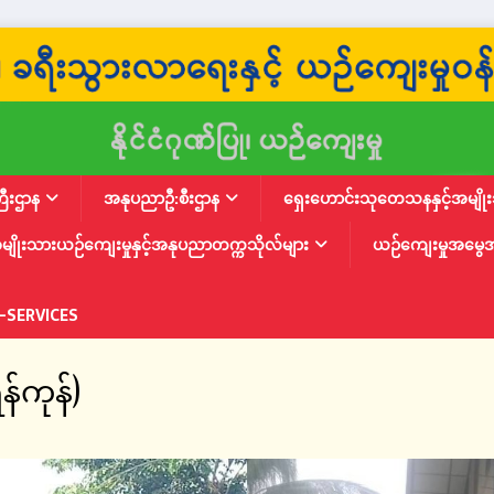
ြီးဌာန
အနုပညာဦ:စီးဌာန
ရှေးဟောင်းသုတေသနနှင့်အမျိုးသ
မျိုးသားယဉ်ကျေးမှုနှင့်အနုပညာတက္ကသိုလ်များ
ယဉ်ကျေးမှုအမွေ
-SERVICES
ကုန်)