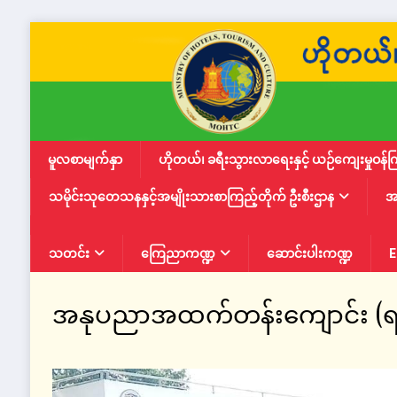
မူလစာမျက်နှာ
ဟိုတယ်၊ ခရီးသွားလာရေးနှင့် ယဉ်ကျေးမှုဝန်က
သမိုင်းသုတေသနနှင့်အမျိုးသားစာကြည့်တိုက် ဦးစီးဌာန
အ
သတင်း
ကြေညာကဏ္ဍ
ဆောင်းပါးကဏ္ဍ
E
အနုပညာအထက်တန်းကျောင်း (ရန်