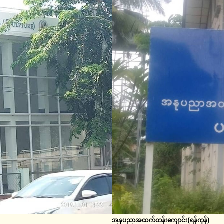
အနုပညာအထက်တန်းကျောင်း(ရန်ကုန်)