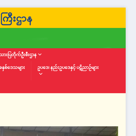
ားပြတိုက်ဦးစီးဌာန
အနှစ်ဒေသများ
ဥပဒေ၊ နည်းဥပဒေနှင့် ပဋိညာဉ်များ