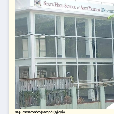
အနုပညာအထက်တန်းကျောင်း(ရန်ကုန်)