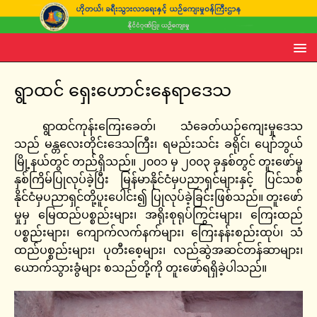
ရွာထင် ရှေးဟောင်းနေရာဒေသ
ရွာထင်ကုန်းကြေးခေတ်၊ သံခေတ်ယဉ်ကျေးမှုဒေသ
သည် မန္တလေးတိုင်းဒေသကြီး၊ ရမည်းသင်း ခရိုင်၊ ပျော်ဘွယ်
မြို့နယ်တွင် တည်ရှိသည်။ ၂၀၀၁ မှ ၂၀၀၃ ခုနှစ်တွင် တူးဖော်မှု
နှစ်ကြိမ်ပြုလုပ်ခဲ့ပြီး မြန်မာနိုင်ငံမှပညာရှင်များနှင့် ပြင်သစ်
နိုင်ငံမှပညာရှင်တို့ပူးပေါင်း၍ ပြုလုပ်ခဲ့ခြင်းဖြစ်သည်။ တူးဖော်
မှုမှ မြေထည်ပစ္စည်းများ၊ အရိုးစုရုပ်ကြွင်းများ၊ ကြေးထည်
ပစ္စည်းများ၊ ကျောက်လက်နက်များ၊ ကြေးနန်းစည်းထုပ်၊ သံ
ထည်ပစ္စည်းများ၊ ပုတီးစေ့များ၊ လည်ဆွဲအဆင်တန်ဆာများ၊
ယောက်သွားခွံများ စသည်တို့ကို တူးဖော်ရရှိခဲ့ပါသည်။