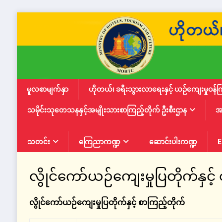
မူလစာမျက်နှာ
ဟိုတယ်၊ ခရီးသွားလာရေးနှင့် ယဉ်ကျေးမှုဝန်က
သမိုင်းသုတေသနနှင့်အမျိုးသားစာကြည့်တိုက် ဦးစီးဌာန
အ
သတင်း
ကြေညာကဏ္ဍ
ဆောင်းပါးကဏ္ဍ
E
လွိုင်ကော်ယဉ်ကျေးမှုပြတိုက်နှင့်
လွိုင်ကော်ယဉ်ကျေးမှုပြတိုက်နှင့် စာကြည့်တိုက်