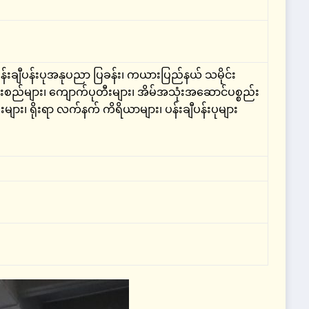
ပန်းချီပန်းပုအနုပညာ ပြခန်း၊ ကယားပြည်နယ် သမိုင်း
ဖားစည်များ၊ ကျောက်ပုတီးများ၊ အိမ်အသုံးအဆောင်ပစ္စည်း
များ၊ ရိုးရာ လက်နက် ကိရိယာများ၊ ပန်းချီပန်းပုများ