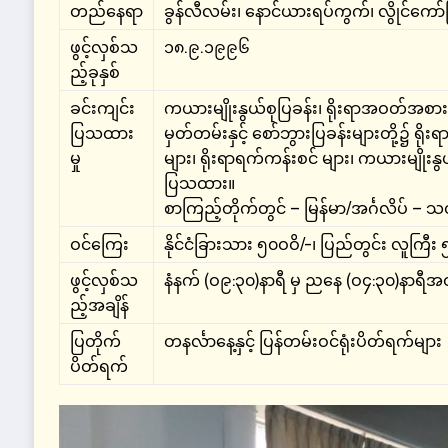
တည်နေရာ
ခွန်လီလမ်း၊ နောင်ယားရပ်ကွက်၊ လွိုင်ကော
ဖွင့်လှစ်သ
၁၈.၉.၁၉၉၆
ည့်ခုနှစ်
ခင်းကျင်း
ကယားမျိုးနွယ်စုပြခန်း၊ ရိုးရာအဝတ်အစားတ
ပြသထား
မှတ်တမ်းနှင့် စော်ဘွားပြခန်းများတို့၌ 
မှု
များ၊ ရိုးရာရက်ကန်းစင် များ၊ ကယားမျိုးနွ
ပြသထား။
စာကြည့်တိုက်တွင် – မြန်မာ/အင်္ဂလိပ် – သ
ဝင်ကြေး
နိုင်ငံခြားသား ၅၀ဝဝိ/-၊ ပြည်တွင်း လူကြ
ဖွင့်လှစ်သ
နံနက် (ဝ၉:၃၀)နာရီ မှ ညနေ (ဝ၄:၃၀)နာရီအ
ည့်အချိန်
ပြတိုက်
တနင်္လာနေ့နှင့် ပြန်တမ်းဝင်ရုံးပိတ်ရက်များ
ပိတ်ရက်