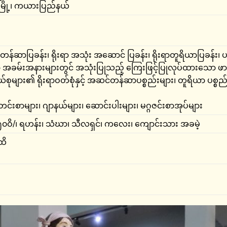
်မြို့၊ ကယားပြည်နယ်
န်ဆာပြခန်း၊ ရိုးရာ အသုံး အဆောင် ပြခန်း၊ ရိုးရာတူရိယာပြခန်း၊ 
ရိုးရာ အခမ်းအနားများတွင် အသုံးပြုသည့် ကြေးဖြင့်ပြုလုပ်ထားသော 
ယ်စုများ၏ ရိုးရာဝတ်စုံနှင့် အဆင်တန်ဆာပစ္စည်းများ၊ တူရိယာ ပစ္စည်း
တင်းစာများ၊ ဂျာနယ်များ၊ ဆောင်းပါးများ၊ မဂ္ဂဇင်းစာအုပ်များ
ီး ၅၀ဝိ/၊ ရဟန်း၊ သံဃာ၊ သီလရှင်၊ ကလေး၊ ကျောင်းသား အခမဲ့
ထိ