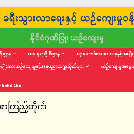
ြီးဌာန
အနုပညာဦ:စီးဌာန
ရှေးဟောင်းသုတေသနနှင့်အမျိုးသ
မျိုးသားယဉ်ကျေးမှုနှင့်အနုပညာတက္ကသိုလ်များ
ယဉ်ကျေးမှုအမွေ
-SERVICES
 စာကြည့်တိုက်