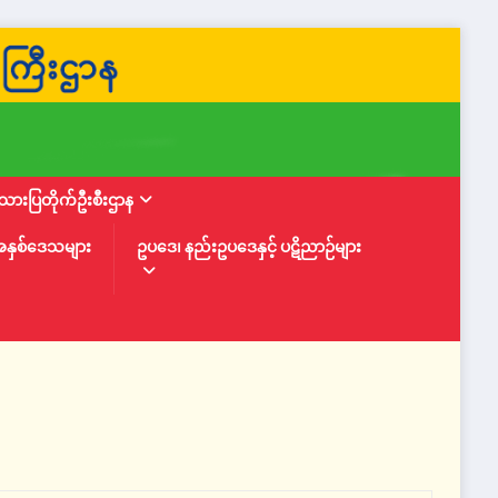
ားပြတိုက်ဦးစီးဌာန
အနှစ်ဒေသများ
ဥပဒေ၊ နည်းဥပဒေနှင့် ပဋိညာဉ်များ