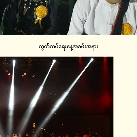
လွတ်လပ်ရေးနေ့အခမ်းအနား