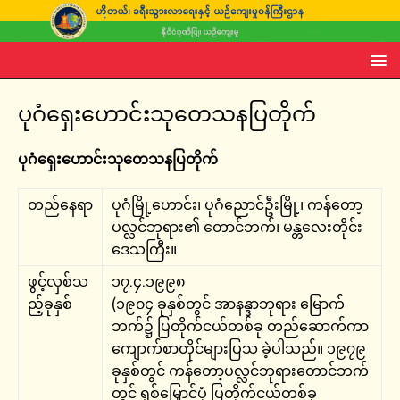
ပုဂံရှေးဟောင်းသုတေသနပြတိုက်
ပုဂံရှေးဟောင်းသုတေသနပြတိုက်
တည်နေရာ
ပုဂံမြို့ဟောင်း၊ ပုဂံညောင်ဦးမြို့၊ ကန်တော့
ပလ္လင်ဘုရား၏ တောင်ဘက်၊ မန္တလေးတိုင်း
ဒေသကြီး။
ဖွင့်လှစ်သ
၁၇.၄.၁၉၉၈
ည့်ခုနှစ်
(၁၉၀၄ ခုနှစ်တွင် အာနန္ဒာဘုရား မြောက်
ဘက်၌ ပြတိုက်ငယ်တစ်ခု တည်ဆောက်ကာ
ကျောက်စာတိုင်များပြသ ခဲ့ပါသည်။ ၁၉၇၉
ခုနှစ်တွင် ကန်တော့ပလ္လင်ဘုရားတောင်ဘက်
တွင် ရှစ်မြှောင့်ပုံ ပြတိုက်ငယ်တစ်ခု