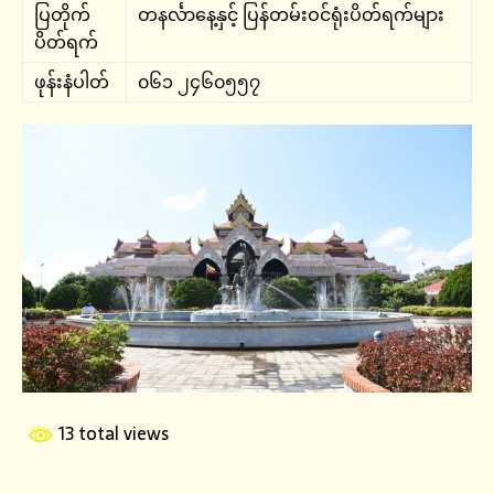
ပြတိုက်
တနင်္လာနေ့နှင့် ပြန်တမ်းဝင်ရုံးပိတ်ရက်များ
ပိတ်ရက်
ဖုန်းနံပါတ်
၀၆၁ ၂၄၆၀၅၅၇
13 total views