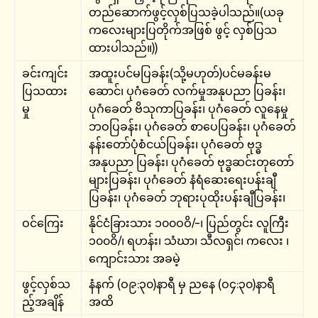
တည်ဆောက်ဖွင့်လှစ်ပြသခဲ့ပါသည်။(ယခု
ကလေးများပြတိုက်အဖြစ် ဖွင့် လှစ်ပြသ
ထားပါသည်။))
ခင်းကျင်း
အထူးပင်မပြခန်း(သို့မဟုတ်)ပင်မခန်းမ
ပြသထား
ဆောင်၊ ပုဂံခေတ် လက်မှုအနုပညာ ပြခန်း၊
မှု
ပုဂံခေတ် ဗိသုကာပြခန်း၊ ပုဂံခေတ် လူနေမှု
ဘဝပြခန်း၊ ပုဂံခေတ် စာပေပြခန်း၊ ပုဂံခေတ်
နန်းတော်ပုံစံငယ်ပြခန်း၊ ပုဂံခေတ် ဗုဒ္ဓ
အနုပညာ ပြခန်း၊ ပုဂံခေတ် ဗုဒ္ဓဆင်းတုတော်
များပြခန်း၊ ပုဂံခေတ် နံရံဆေးရေးပန်းချီ
ပြခန်း၊ ပုဂံခေတ် ဘုရားပုထိုးပန်းချီပြခန်း၊
ဝင်ကြေး
နိုင်ငံခြားသား ၁၀၀ဝဝိ/-၊ ပြည်တွင်း လူကြီး
၁၀၀ဝိ/၊ ရဟန်း၊ သံဃာ၊ သီလရှင်၊ ကလေး ၊
ကျောင်းသား အခမဲ့
ဖွင့်လှစ်သ
နံနက် (ဝ၉:၃၀)နာရီ မှ ညနေ (ဝ၄:၃၀)နာရီ
ည့်အချိန်
အထိ