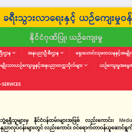
ြီးဌာန
အနုပညာဦ:စီးဌာန
ရှေးဟောင်းသုတေသနနှင့်အမျိုးသ
မျိုးသားယဉ်ကျေးမှုနှင့်အနုပညာတက္ကသိုလ်များ
ယဉ်ကျေးမှုအမွေ
-SERVICES
ွဲ့ရရှိသူများမှ နိုင်ငံဝန်ထမ်းများအဖြစ်
လည်းကောင်း၊
Med
နုညာလုပ်ငန်းများတွင်
လည်းကောင်း ဝင်ရောက်တာဝန်ယူဆောင်ရွက်