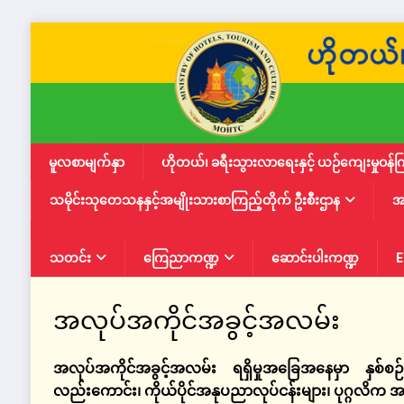
မူလစာမျက်နှာ
ဟိုတယ်၊ ခရီးသွားလာရေးနှင့် ယဉ်ကျေးမှုဝန်က
သမိုင်းသုတေသနနှင့်အမျိုးသားစာကြည့်တိုက် ဦးစီးဌာန
အ
သတင်း
ကြေညာကဏ္ဍ
ဆောင်းပါးကဏ္ဍ
E
အလုပ်အကိုင်အခွင့်အလမ်း
အလုပ်အကိုင်အခွင့်အလမ်း
ရရှိမှုအခြေအနေမှာ နှစ်စဉ်ဘ
လည်းကောင်း၊ ကိုယ်ပိုင်အနုပညာလုပ်ငန်းများ၊ ပုဂ္ဂလိက အ