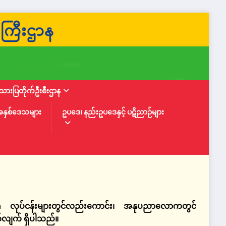
ားပြတိုက်ဦးစီးဌာန
အနှစ်ဒေသများ
ဥပဒေ၊ နည်းဥပဒေနှင့် ပဋိညာဉ်များ
ia
လုပ်ငန်းများတွင်လည်းကောင်း၊ အနုပညာလောကတွင်
လျက် ရှိပါသည်။