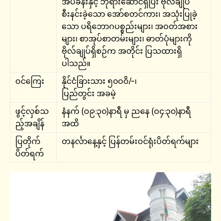
အိပ်ခန်းနှင့် ဘုရားဆောင်ရှိပြီး ဗိုလ်ချုပ်
စီးနင်းခဲ့သော အော်စတင်ကား၊ အသုံးပြုခဲ့
သော ပရိဘောဂပစ္စည်းများ၊ အဝတ်အစား
များ၊ စာအုပ်စာတမ်းများ၊ ဓာတ်ပုံများကို
ဗိုလ်ချုပ်ရှိစဉ်က အတိုင်း ပြသထားရှိ
ပါသည်။
ဝင်ကြေး
နိုင်ငံခြားသား ၅၀ဝဝိ/-၊
ပြည်တွင်း အခမဲ့
ဖွင့်လှစ်သ
နံနက် (ဝ၉:၃၀)နာရီ မှ ညနေ (ဝ၄:၃၀)နာရီ
ည့်အချိန်
အထိ
ပြတိုက်
တနင်္လာနေ့နှင့် ပြန်တမ်းဝင်ရုံးပိတ်ရက်များ
ပိတ်ရက်