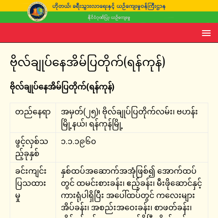
ဗိုလ်ချုပ်နေအိမ်ပြတိုက်(ရန်ကုန်)
ဗိုလ်ချုပ်နေအိမ်ပြတိုက်(ရန်ကုန်)
တည်နေရာ
အမှတ်(၂၅)၊ ဗိုလ်ချုပ်ပြတိုက်လမ်း၊ ဗဟန်း
မြို့နယ်၊ ရန်ကုန်မြို့
ဖွင့်လှစ်သ
၁.၁.၁၉၆၀
ည့်ခုနှစ်
ခင်းကျင်း
နှစ်ထပ်အဆောက်အအုံဖြစ်၍ အောက်ထပ်
ပြသထား
တွင် ထမင်းစားခန်း၊ ဧည့်ခန်း၊ မီးဖိုဆောင်နှင့်
မှု
ကားရုံပါရှိပြီး အပေါ်ထပ်တွင် ကလေးများ
အိပ်ခန်း၊ အစည်းအဝေးခန်း၊ စာဖတ်ခန်း၊