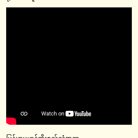
မြန်မာ့မူဟန်အိုးစည်သံအက