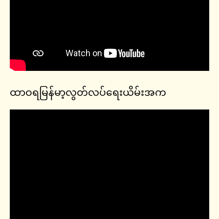
ထာဝရမြန်မာ့လွတ်လပ်ရေးယိမ်းအက