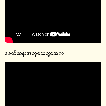
ခေတ်ဆန်းအလှသေတ္တာအက