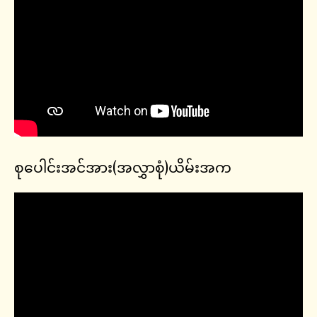
စုပေါင်းအင်အား(အလွှာစုံ)ယိမ်းအက