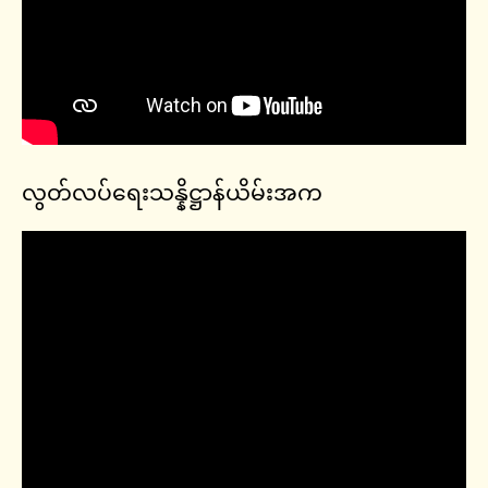
လွတ်လပ်ရေးသန္နိဋ္ဌာန်ယိမ်းအက