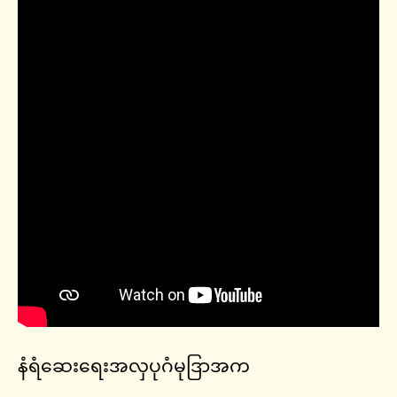
နံရံဆေးရေးအလှပုဂံမုဒြာအက