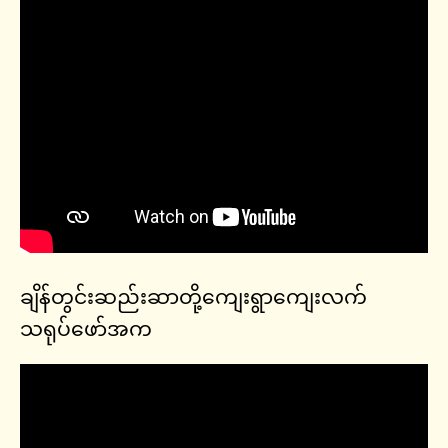
ချိန်တွင်းဆည်းဆာတို့ကျေးရွာကျေးလက်
သရုပ်ဖော်အက