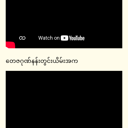
တေဇဂုဏ်နန်းတွင်းယိမ်းအက