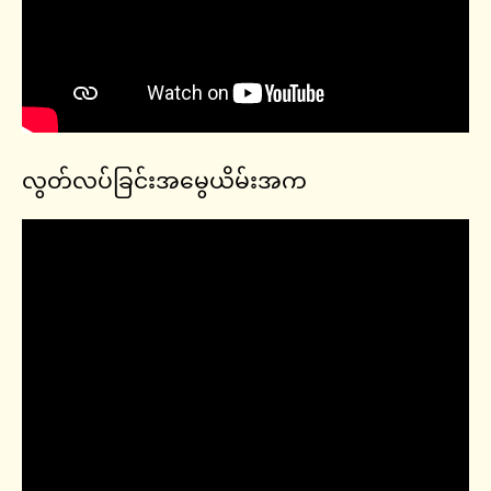
လွတ်လပ်ခြင်းအမွေယိမ်းအက