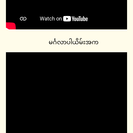
မင်္ဂလာပါယိမ်းအက