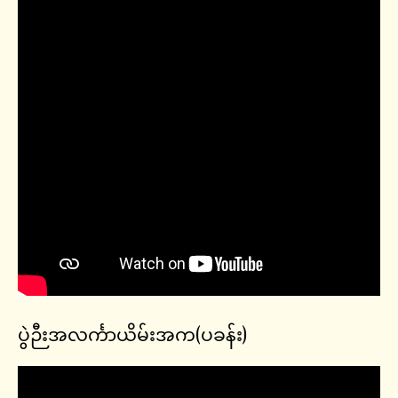
ပွဲဉီးအလင်္ကာယိမ်းအက(ပခန်း)