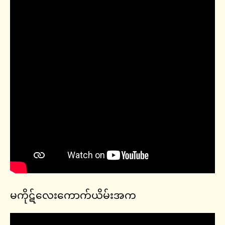
မကိုဋ်လေးကောက်ယိမ်းအက