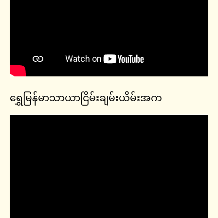
ရွှေမြန်မာသာယာငြိမ်းချမ်းယိမ်းအက