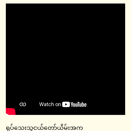
ရုပ်သေးသူငယ်တော်ယိမ်းအက