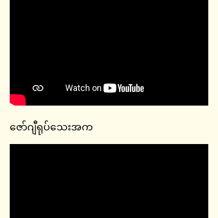
ဇော်ဂျီရုပ်သေးအက