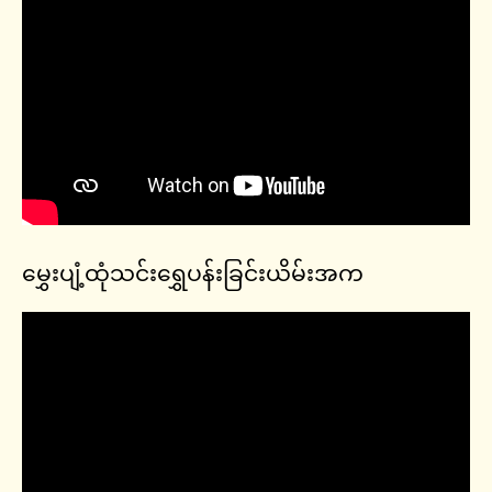
မွှေးပျံ့ထုံသင်းရွှေပန်းခြင်းယိမ်းအက