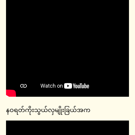
နဝရတ်ကိုးသွယ်လှမျိုးခြယ်အက