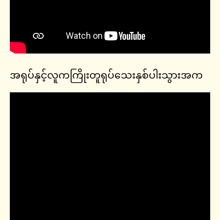
အရုပ်နှင့်လူကကြိုးတူရုပ်သေးနှစ်ပါးသွားအက