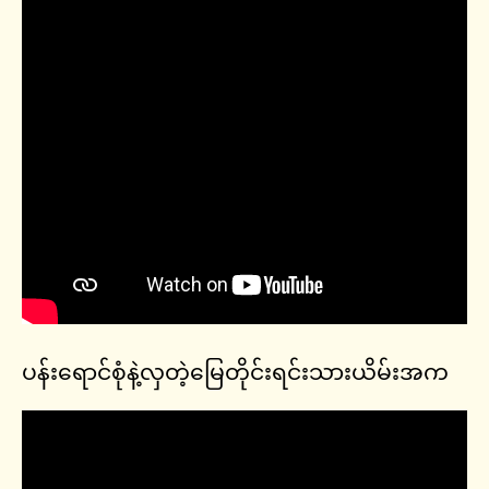
ပန်းရောင်စုံနဲ့လှတဲ့မြေတိုင်းရင်းသားယိမ်းအက