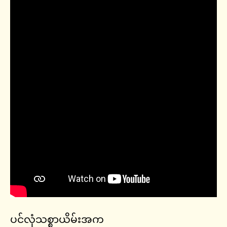
ပင်လုံသစ္စာယိမ်းအက