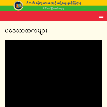
ပဒေသာအကများ