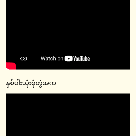
နှစ်ပါးသုံးစုံတွဲအက