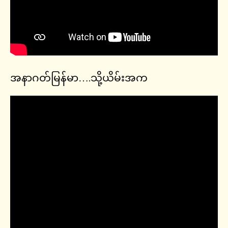
အနာဂတ်မြန်မာ….သို့ယိမ်းအက