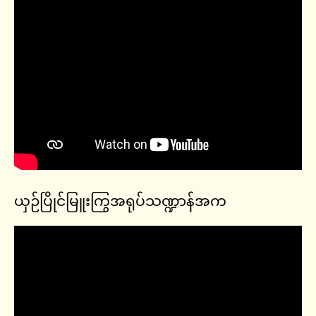
ယှဉ်ပြိုင်မြူးကြွအရုပ်သဏ္ဍာန်အက