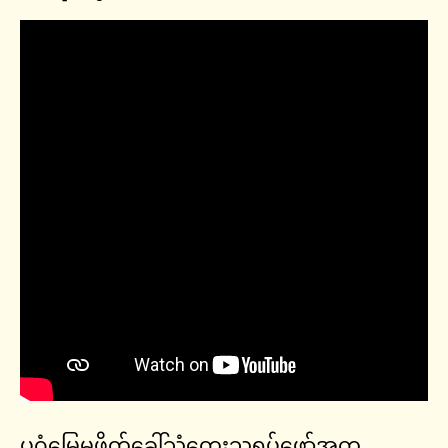
ပုဂံမြေမှဖိတ်ခေါ်သံတေးသရုပ်ဖော်အက