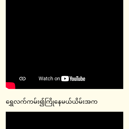
ရွှေလက်ကမ်း၍ကြိုနေမယ်ယိမ်းအက