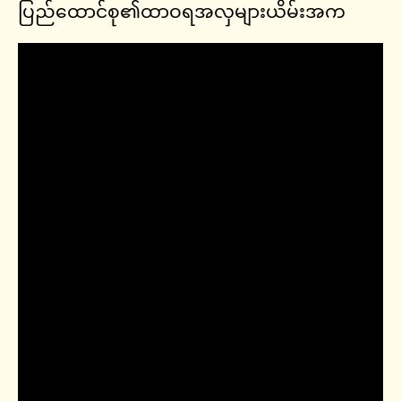
ပြည်ထောင်စု၏ထာဝရအလှများယိမ်းအက