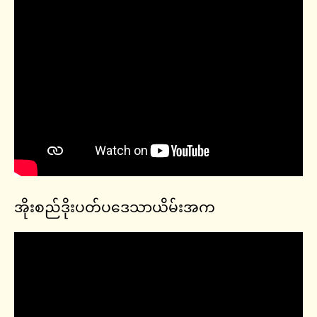
အိုးစည်ဒိုးပတ်ပဒေသာယိမ်းအက