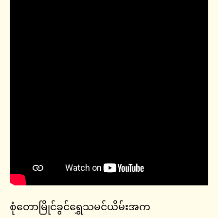
စုံတောမြိုင်ခွင်ရွှေသမင်ယိမ်းအက