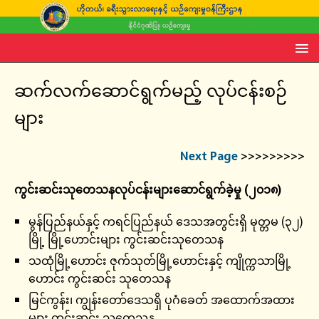
ဆက်လက်ဆောင်ရွက်မည့် လုပ်ငန်းစဉ်
များ
Next Page
>>>>>>>>>
ကွင်းဆင်းသုတေသနလုပ်ငန်းများဆောင်ရွက်ခဲ့မှု (၂၀၁၈)
မွန်ပြည်နယ်နှင့် ကရင်ပြည်နယ် ဒေသအတွင်းရှိ မုတ္တမ (၃၂)
မြို့ မြို့ဟောင်းများ ကွင်းဆင်းသုတေသန
သထုံမြို့ဟောင်း ဇုက်သုတ်မြို့ဟောင်းနှင့် ကျိုက္ကသာမြို့
ဟောင်း ကွင်းဆင်း သုတေသန
မြင်ကွန်း၊ ကျွန်းတော်ဒေသရှိ ပုဂံခေတ် အထောက်အထား
များ ကွင်းဆင်း သုတေသန