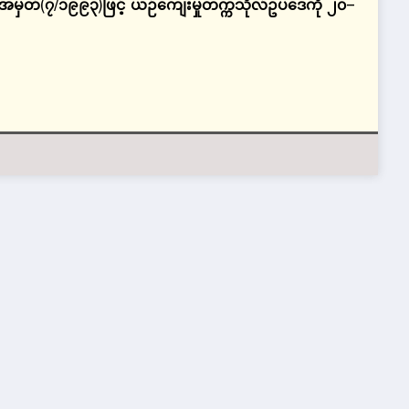
အမှတ်
(
၇
/
၁၉၉၃
)
ဖြင့်
ယဉ်ကျေးမှုတက္ကသိုလ်ဥပဒေကို
၂၀
–