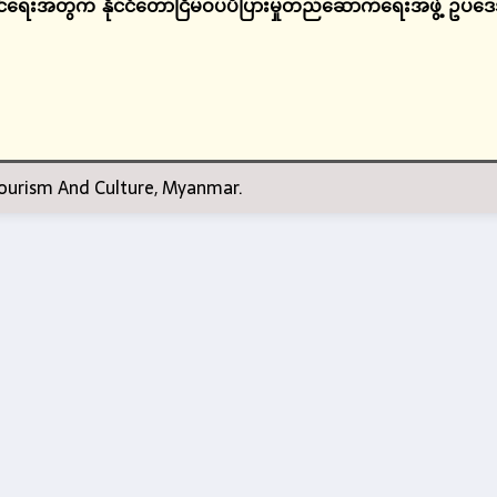
ိုင်ရေးအတွက်
နိုင်ငံတော်ငြိမ်ဝပ်ပိပြားမှုတည်ဆောက်
ရေးအဖွဲ့
ဥပဒေ
 Tourism And Culture, Myanmar.