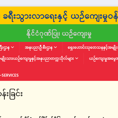
ြီးဌာန
အနုပညာဦ:စီးဌာန
ရှေးဟောင်းသုတေသနနှင့်အမျိုးသ
မျိုးသားယဉ်ကျေးမှုနှင့်အနုပညာတက္ကသိုလ်များ
ယဉ်ကျေးမှုအမွေ
-SERVICES
်းခြင်း