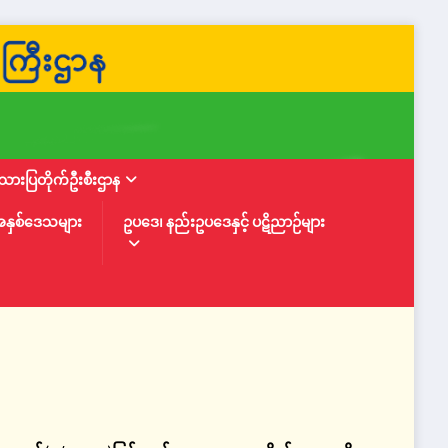
ားပြတိုက်ဦးစီးဌာန
အနှစ်ဒေသများ
ဥပဒေ၊ နည်းဥပဒေနှင့် ပဋိညာဉ်များ