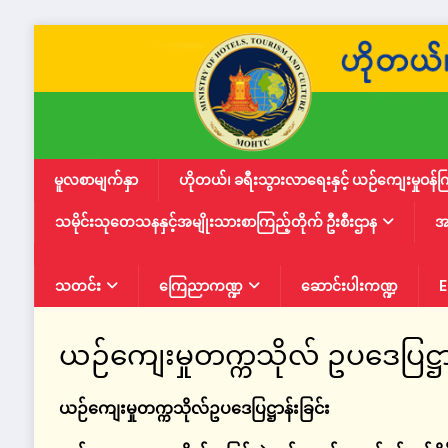
မူလစာမျက်နှာ
ဟိုတယ်၊ ခရီးသွားလာရေးနှင့် ယဉ်ကျေးမှုဝန်က
သမိုင်းသုတေသနနှင့်အမျိုးသားစာကြည့်တိုက် ဦးစီးဌာန
အ
သတင်း
ကြေညာကဏ္ဍ
ဆောင်းပါးကဏ္ဍ
E
ယဉ်ကျေးမှုတက္ကသိုလ် ဥပဒေပြဋ္ဌာန
ယဉ်ကျေးမှုတက္ကသိုလ်ဥပဒေပြဋ္ဌာန်းခြင်း