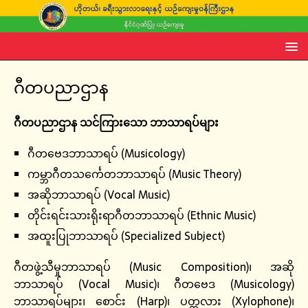
ဂီတပညာဌာန
ဂီတပညာဌာန သင်ကြားသော ဘာသာရပ်များ
ဂီတဗေဒဘာသာရပ် (Musicology)
ကမ္ဘာဂီတသင်္ကေတဘာသာရပ် (Music Theory)
အဆိုဘာသာရပ် (Vocal Music)
တိုင်းရင်းသားရိုးရာဂီတဘာသာရပ် (Ethnic Music)
အထူးပြုဘာသာရပ် (Specialized Subject)
ဂီတဖွဲ့သီမှုဘာသာရပ် (Music Composition)၊ အဆို
ဘာသာရပ် (Vocal Music)၊ ဂီတဗေဒ (Musicology)
ဘာသာရပ်များ၊ စောင်း (Harp)၊ ပတ္တလား (Xylophone)၊