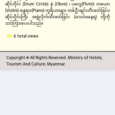
ဆိုင်းဝိုင်း (Drum Circle)၊ နှဲ (Oboe) ၊ ပလွေ(Flute)၊ တယော
(Violin)၊ စန္ဒရား(Piano) တူရိယာများ တစ်ဦးချင်းတီးခတ်ခြင်း၊
ဆိုင်းဝိုင်းကြီး အဖွဲ့လိုက်တီးခတ်ခြင်း (မသင်မနေရ) တို့ကို
သင်ကြားပေးပါသည်။
6 total views
Copyright © All Rights Reserved. Ministry of Hotels,
Tourism And Culture, Myanmar.