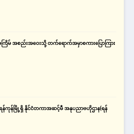
နဝမအကြိမ် အစည်းအဝေးသို့ တက်ရောက်အမှာစကားပြောကြား
န်ကုန်မြို့ရှိ နိုင်ငံတကာအဆင့်မီ အနုပညာဗဟိုဌာန(ရန်