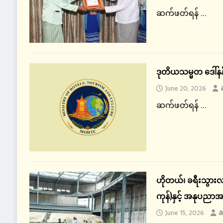
ဆက်ဖတ်ရန် ...
ဒုတိယသမ္မတ ဒေါ်န
June 20, 2026
ဆက်ဖတ်ရန် ...
ဟိုတယ်၊ ခရီးသွားလာ
ကုန်)နှင့် အနုပညာ
a
June 15, 2026