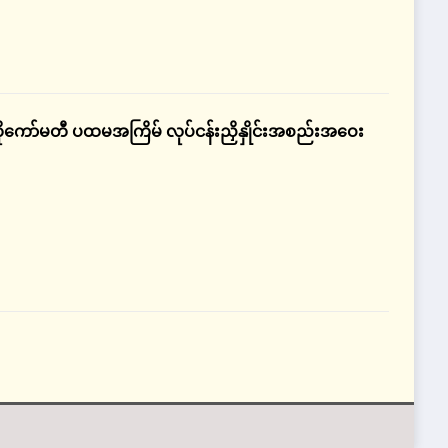
ဟိုကော်မတီ ပထမအကြိမ် လုပ်ငန်းညှိနှိုင်းအစည်းအဝေး