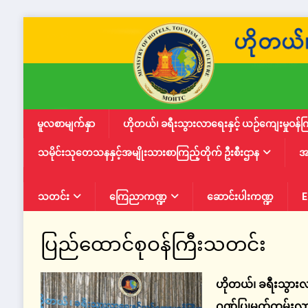
မူလစာမျက်နှာ
ဟိုတယ်၊ ခရီးသွားလာရေးနှင့် ယဉ်ကျေးမှုဝန်က
သမိုင်းသုတေသနနှင့်အမျိုးသားစာကြည့်တိုက် ဦးစီးဌာန
အ
သတင်း
ကြေညာကဏ္ဍ
ဆောင်းပါးကဏ္ဍ
E
ပြည်ထောင်စုဝန်ကြီးသတင်း
ဟိုတယ်၊ ခရီးသွားလာ
ဂုဏ်ပြုမှတ်တမ်းလွှ