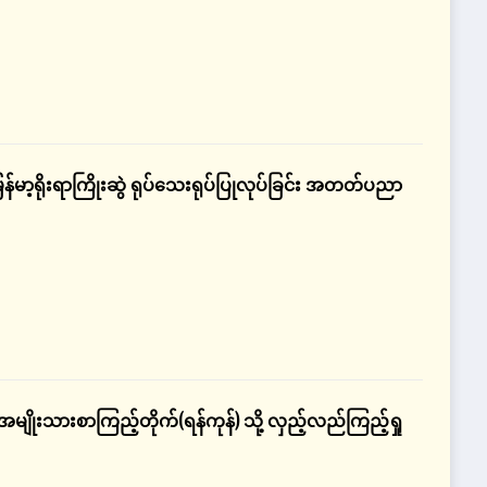
န်မာ့ရိုးရာကြိုးဆွဲ ရုပ်သေးရုပ်ပြုလုပ်ခြင်း အတတ်ပညာ
အမျိုးသားစာကြည့်တိုက်(ရန်ကုန်) သို့ လှည့်လည်ကြည့်ရှု