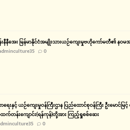
န်းနီနီအေး မြန်မာနိုင်ငံအမျိုးသားယဉ်ကျေးမှုဗဟိုကော်မတီ၏ 
adminculture35
0
ရေးနှင့် ယဉ်ကျေးမှုဝန်ကြီးဌာန ပြည်ထောင်စုဝန်ကြီး ဦးမောင်မြင့် ရ
အထက်တန်းကျောင်း(ရန်ကုန်)တို့အား ကြည့်ရှုစစ်ဆေး
dminculture35
0