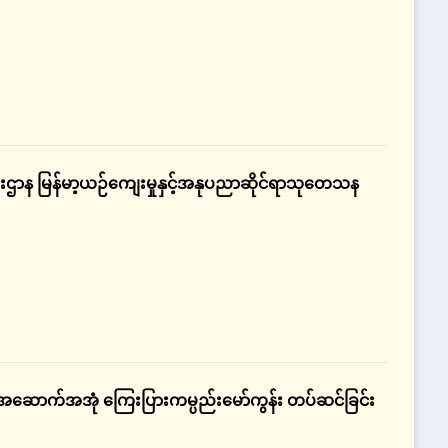
ီးဌာန မြန်မာ့ယဉ်ကျေးမှုနှင့်အနုပညာဆိုင်ရာသုတေသန
်းအဆောက်အအုံ ကြေးပြားကမ္ပည်းမော်ကွန်း တပ်ဆင်ခြင်း