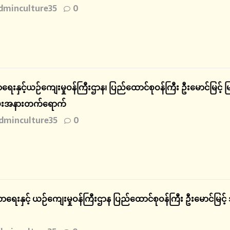
dminculture35
0
းနှင့်ယဉ်ကျေးမှုဝန်ကြီးဌာန၊ ပြည်ထောင်စုဝန်ကြီး ဦးမောင်မြင့် မြ
အခမ်းအနားတက်ရောက်
dminculture35
0
ရေးနှင့် ယဉ်ကျေးမှုဝန်ကြီးဌာန ပြည်ထောင်စုဝန်ကြီး ဦးမောင်မြင့် 