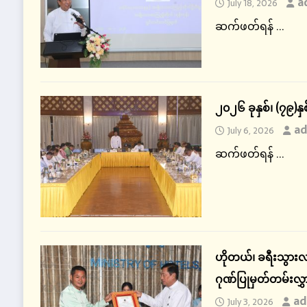
a
July 18, 2026
ဆက်ဖတ်ရန် ...
၂၀၂၆ ခုနှစ်၊ (၇၉
ad
July 6, 2026
ဆက်ဖတ်ရန် ...
ဟိုတယ်၊ ခရီးသွားလာ
ဂုဏ်ပြုမှတ်တမ်းလွှ
ad
July 3, 2026