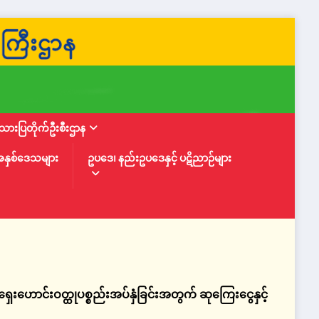
ားပြတိုက်ဦးစီးဌာန
အနှစ်ဒေသများ
ဥပဒေ၊ နည်းဥပဒေနှင့် ပဋိညာဉ်များ
ရှေးဟောင်းဝတ္ထုပစ္စည်းအပ်နှံခြင်းအတွက် ဆုကြေးငွေနှင့်