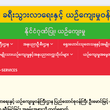
ြီးဌာန
အနုပညာဦ:စီးဌာန
ရှေးဟောင်းသုတေသနနှင့်အမျိုးသ
မျိုးသားယဉ်ကျေးမှုနှင့်အနုပညာတက္ကသိုလ်များ
ယဉ်ကျေးမှုအမွေ
-SERVICES
ရေးနှင့် ယဉ်ကျေးမှုဝန်ကြီးဌာန ပြည်ထောင်စုဝန်ကြီး ဦးမောင်မြင့် 
ာ ချီးမြှင့်ခြင်း အခမ်းအနားသို့ တက်ရောက်