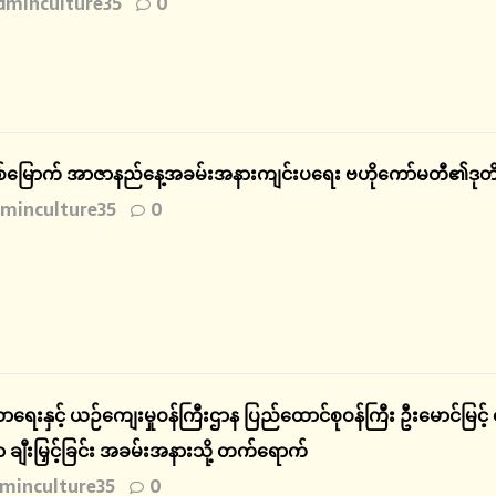
dminculture35
0
)နှစ်မြောက် အာဇာနည်နေ့အခမ်းအနားကျင်းပရေး ဗဟိုကော်မတီ၏ဒုတိ
minculture35
0
ရေးနှင့် ယဉ်ကျေးမှုဝန်ကြီးဌာန ပြည်ထောင်စုဝန်ကြီး ဦးမောင်မြင့် 
ာ ချီးမြှင့်ခြင်း အခမ်းအနားသို့ တက်ရောက်
minculture35
0