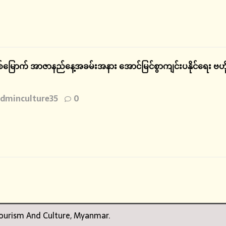
နှစ်မြောက် အာဇာနည်နေ့အခမ်းအနား အောင်မြင်စွာကျင်းပနိုင်ရေး ဗ
dminculture35
0
 Tourism And Culture, Myanmar.