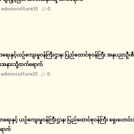
adminculture35
0
ရေးနှင့်ယဉ်ကျေးမှုဝန်ကြီးဌာန၊ ပြည်ထောင်စုဝန်ကြီး အနုပညာဦးစ
းအနားသို့တက်ရောက်
adminculture35
0
ာရေးနှင့် ယဉ်ကျေးမှုဝန်ကြီးဌာန၊ ပြည်ထောင်စုဝန်ကြီး ရှေးဟောင
ောက်