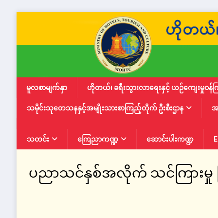
မူလစာမျက်နှာ
ဟိုတယ်၊ ခရီးသွားလာရေးနှင့် ယဉ်ကျေးမှုဝန်က
သမိုင်းသုတေသနနှင့်အမျိုးသားစာကြည့်တိုက် ဦးစီးဌာန
အ
သတင်း
ကြေညာကဏ္ဍ
ဆောင်းပါးကဏ္ဍ
E
ပညာသင်နှစ်အလိုက် သင်ကြားမှု ပြ