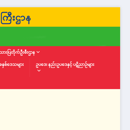
ားပြတိုက်ဦးစီးဌာန
အနှစ်ဒေသများ
ဥပဒေ၊ နည်းဥပဒေနှင့် ပဋိညာဉ်များ