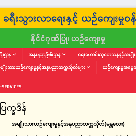
ြီးဌာန
အနုပညာဦ:စီးဌာန
ရှေးဟောင်းသုတေသနနှင့်အမျိုးသ
မျိုးသားယဉ်ကျေးမှုနှင့်အနုပညာတက္ကသိုလ်များ
ယဉ်ကျေးမှုအမွေ
-SERVICES
က္ခဒိန်
အမျိုးသားယဉ်ကျေးမှုနှင့်အနုပညာတက္ကသိုလ်
(
မန္တလေး
)