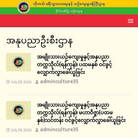
အနုပညာဦးစီးဌာန
အမျိုးသားယဉ်ကျေးမှုနှင့်အနုပညာ
တက္ကသိုလ်(ရန်ကုန်)၊ ပထမနှစ် ဝင်ခွင့်
လျှောက်လွှာခေါ်ယူခြင်း
adminculture35
July 28, 2026
အမျိုးသားယဉ်ကျေးမှုနှင့်အနုပညာ
တက္ကသိုလ်(ရန်ကုန်)၊ မဟာဝိဇ္ဇာ(ပထမ
နှစ်)သင်တန်း ဝင်ခွင့်လျှောက်လွှာခေါ်ယူခြင်း
adminculture35
July 28, 2026