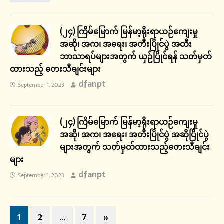
(၂၄) ကြိမ်မြောက် မြန်မာ့ရိုးရာယဉ်ကျေးမှု
အဆို၊ အက၊ အရေး၊ အတီးပြိုင်ပွဲ အတီး
ဘာသာရပ်များအတွက် ယှဉ်ပြိုင်ရန် သတ်မှတ်
ထားသည့် တေးသီချင်းများ
dfanpt
September 1, 2023
(၂၄) ကြိမ်မြောက် မြန်မာ့ရိုးရာယဉ်ကျေးမှု
အဆို၊ အက၊ အရေး၊ အတီးပြိုင်ပွဲ အဆိုပြိုင်ပွဲ
များအတွက် သတ်မှတ်ထားသည့်တေးသီချင်း
များ
dfanpt
September 1, 2023
1
2
…
7
»