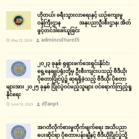
ဟိုတယ်၊ ခရီးသွားလာရေးနှင့် ယဉ်ကျေးမှု
ဝန်ကြီးဌာန အနုပညာဦးစီးဌာန၊ အိတ်
ဖွင့်တင်ဒါခေါ်ယူခြင်း
adminculture35
May 22, 2026
၂၀၂၃ ခုနှစ် ရုရှားဖက်ဒေးရှင်းနိုင်ငံ၊
ရှေ့နေချုပ်ရုံးတို့မှ ဦးစီးကျင်းပသည့် ဗီဒီယို၊
ပိုစတာပြိုင်ပွဲ၌ ဆုရရှိခဲ့သည့် ဗီဒီယို၊ ပိုစတာ
များအား ၂၀၂၅ ခုနှစ် ပြိုင်ပွဲဝင်မည့်သူများ ဝင်ရောက်ကြည့်ရှု
နိုင်ရေး
dfanpt
June 10, 2025
အဂတိလိုက်စားမှုတိုက်ဖျက်ရေး အသိပညာ
ပေးဆိုင်ရာ ပိုစတာ၊ပန်းချီနှင့် ဗီဒီယိုပြိုင်ပွဲသို့