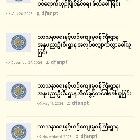
ဝင်ရောက်ယှဉ်ပြိုင်နိုင်ရေး ဖိတ်ခေါ်ခြင်း
dfanpt
May 26, 2025
သာသနာရေးနှင့်ယဉ်ကျေးမှုဝန်ကြီးဌာန
အနုပညာဦးစီးဌာန အလုပ်လျှောက်လွှာခေါ်ယူ
ခြင်း
dfanpt
December 24, 2024
သာသနာရေးနှင့်ယဉ်ကျေးမှုဝန်ကြီးဌာန၊
အနုပညာဦးစီးဌာန အိတ်ဖွင့်တင်ဒါခေါ်ယူခြင်း
dfanpt
May 13, 2024
သာသနာရေးနှင့်ယဉ်ကျေးမှုဝန်ကြီးဌာန
dfanpt
November 6, 2023