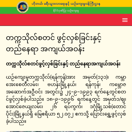
တက္ကသိုလ်စတင် ဖွင့်လှစ်ခြင်းနှင့်
တည်နေရာ အကျယ်အဝန်း
တက္ကသိုလ်စတင်ဖွင့်လှစ်ခြင်းနှင့် တည်နေရာအကျယ်အဝန်း
ယဉ်ကျေးမှုတက္ကသိုလ်(ရန်ကုန်)အား အမှတ်(၁၃၁)၊ ကမ္ဘာ
အေးစေတီလမ်း၊ ဗဟန်းမြို့နယ်၊ ရန်ကုန်၊ ကမ္ဘောဇ
အဆောက်အဦဝင်း အတွင်း၌ ၂၄-၉-၁၉၉၃ ရက်နေ့တွင်စတ
င်ဖွင့်လှစ်ခဲ့ပါသည်။ ၁၈-၉-၁၉၉၆ ရက်နေ့တွင် အမှတ်၁/ဈ၊
အောင်ဇေယျလမ်း၊ ၂၆ ရပ်ကွက်၊ ဒဂုံမြို့သစ်(တောင်
ပိုင်း)မြို့နယ်ရှိ မြေဧရိယာ ၅၂.၀၇၂ ဧကသို့ ပြောင်းရွှေ့ဖွင့်လှစ်
ခဲ့ပါသည်။