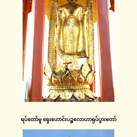
ရပ်တော်မူ ရှေးဟောင်းပဉ္စလောဟာရုပ်ပွားတော်