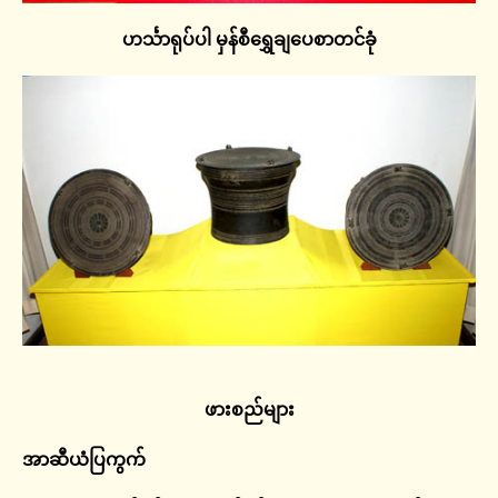
ဟင်္သာရုပ်ပါ မှန်စီရွှေချပေစာတင်ခုံ
ဖားစည်များ
အာဆီယံပြကွက်