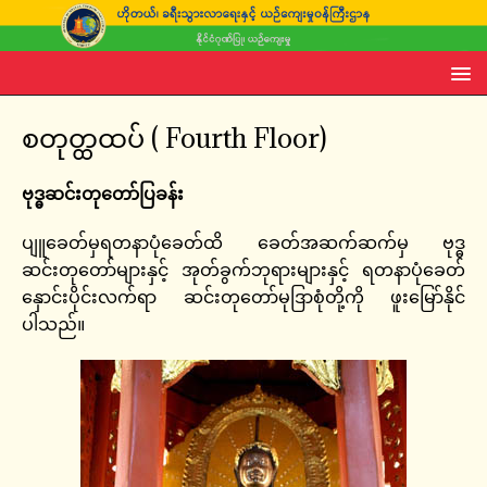
စတုတ္ထထပ် ( Fourth Floor)
ဗုဒ္ဓဆင်းတုတော်ပြခန်း
ပျူခေတ်မှရတနာပုံခေတ်ထိ ခေတ်အဆက်ဆက်မှ ဗုဒ္ဓ
ဆင်းတုတော်များနှင့် အုတ်ခွက်ဘုရားများနှင့် ရတနာပုံခေတ်
နှောင်းပိုင်းလက်ရာ ဆင်းတုတော်မုဒြာစုံတို့ကို ဖူးမြော်နိုင်
ပါသည်။