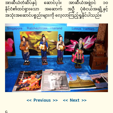
အာဆီယံတံဆိပ်နှင့် ဆောင်ပုဒ်၊ အာဆီယံအဖွဲ့ဝင် ၁၀
နိုင်ငံ၏ထင်ရှားသော အဆောက် အဦ ပုံစံငယ်အချို့နှင့်
အသုံးအဆောင်ပစ္စည်းများကို လေ့လာကြည့်ရှုနိုင်ပါသည်။
<< Previous >>
<< Next >>
၎