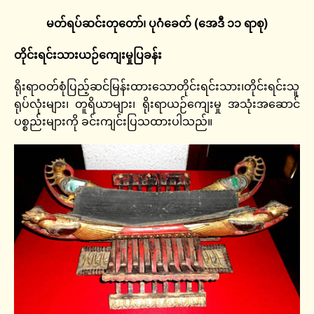
မတ်ရပ်ဆင်းတုတော်၊ ပုဂံခေတ် (အေဒီ ၁၁ ရာစု)
တိုင်းရင်းသားယဉ်ကျေးမှုပြခန်း
ရိုးရာဝတ်စုံပြည့်ဆင်မြန်းထားသောတိုင်းရင်းသား၊တိုင်းရင်းသူ
ရုပ်လုံးများ၊ တူရိယာများ၊ ရိုးရာယဉ်ကျေးမှု အသုံးအဆောင်
ပစ္စည်းများကို ခင်းကျင်းပြသထားပါသည်။