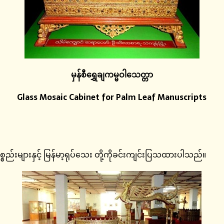
မှန်စီရွှေချကမ္မဝါသေတ္တာ
Glass Mosaic Cabinet for Palm Leaf Manuscripts
ပစ္စည်းများနှင့် မြန်မာ့ရုပ်သေး တို့ကိုခင်းကျင်းပြသထားပါသည်။