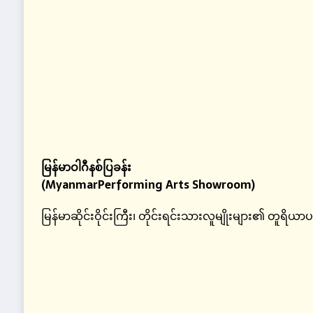
မြန်မာဝါဂီနစ်ပြခန်း
(MyanmarPerforming Arts Showroom)
မြန်မာဆိုင်းဝိုင်းကြီး၊ တိုင်းရင်းသားလူမျိုးများ၏ တူရိယာ