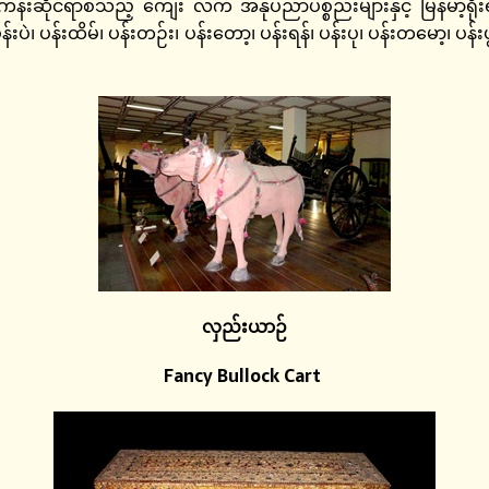
ရက်ကန်းဆိုင်ရာစသည့် ကျေး လက် အနုပညာပစ္စည်းများနှင့် မြန်မာ့ရ
န်းပဲ၊ ပန်းထိမ်၊ ပန်းတဉ်း၊ ပန်းတော့၊ ပန်းရန်၊ ပန်းပု၊ ပန်းတမော့၊ ပန်းပွ
လှည်းယာဉ်
Fancy Bullock Cart