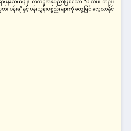
ိုးရာပန်းဆယ်မျိုး လက်မှုအနုပညာဖြစ်သော “ပဲ၊ထိမ်၊ တဉ်း၊
တ်၊ ပန်းချီ နှင့် ပန်းယွန်းပစ္စည်းများကို တွေ့မြင် လေ့လာနိုင်