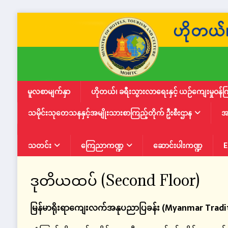
မူလစာမျက်နှာ
ဟိုတယ်၊ ခရီးသွားလာရေးနှင့် ယဉ်ကျေးမှုဝန်က
သမိုင်းသုတေသနနှင့်အမျိုးသားစာကြည့်တိုက် ဦးစီးဌာန
အ
သတင်း
ကြေညာကဏ္ဍ
ဆောင်းပါးကဏ္ဍ
E
ဒုတိယထပ် (Second Floor)
မြန်မာရိုးရာကျေးလက်အနုပညာပြခန်း (Myanmar Tradit