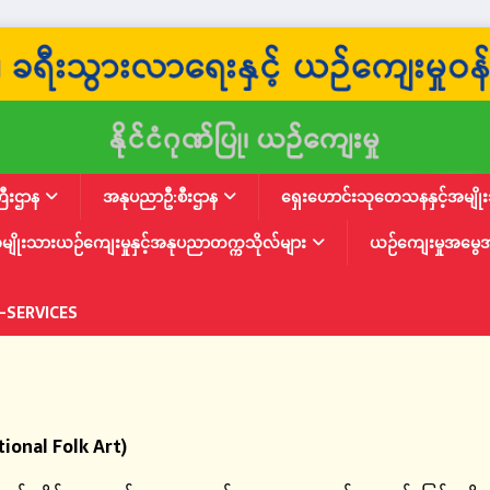
ြီးဌာန
အနုပညာဦ:စီးဌာန
ရှေးဟောင်းသုတေသနနှင့်အမျိုးသ
မျိုးသားယဉ်ကျေးမှုနှင့်အနုပညာတက္ကသိုလ်များ
ယဉ်ကျေးမှုအမွေ
-SERVICES
ional Folk Art)