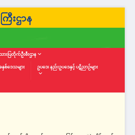
ားပြတိုက်ဦးစီးဌာန
အနှစ်ဒေသများ
ဥပဒေ၊ နည်းဥပဒေနှင့် ပဋိညာဉ်များ