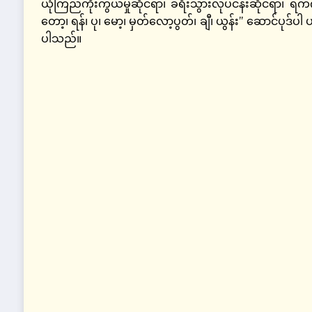
ယုံကြည်ကိုးကွယ်မှုဆိုင်ရာ၊ ခရီးသွားလုပ်ငန်းဆိုင်ရာ၊ 
တော့၊ ရန်၊ ပု၊ မော့၊ မှတ်လော့ပွတ်၊ ချီ၊ ယွန်း” ဆောင်ပုဒ်ပါ ပ
ပါသည်။