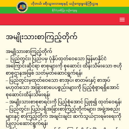
အမျိုးသားစာကြည့်တိုက်
အမျိုသားစာကြည့်တိုက်
– ပြည်တွင်း၊ ပြည်ပမှ ပုံနှိပ်ထုတ်ဝေသော မြန်မာနိုင်ငံ
အကြောင်းဆိုင်ရာ စာစုများကို စုဆောင်း ထိန်းသိမ်းသော ဗဟို
စာစုဌာနအဖြစ် သတ်မှတ်ဆောင်ရွက်ရန်၊
– ပြည်တွင်းမှထုတ်ဝေသော စာအုပ်၊ စာတမ်းနှင့် စာအုပ်
မဟုတ်သော အခြားစာပေပစ္စည်းများကို ပြည့်စုံစွာရရှိအောင်
စုဆောင်းထိန်းသိမ်းရန်၊
– အမျိုးသားစာစုစာရင်းကို ပြည့်စုံအောင် ပြုစု၍ ထုတ်ဝေရန်၊
– ပြည်တွင်း၊ ပြည်ပရှိအခြားစာကြည့်တိုက်များ၊ အဖွဲ့အစည်း
များနှင့် စာကြည့်တိုက် အချင်းချင်း ဆက်သွယ်ငှားရမ်းရေးကို
ပြုလုပ်ဆောင်ရွက်ရန်၊