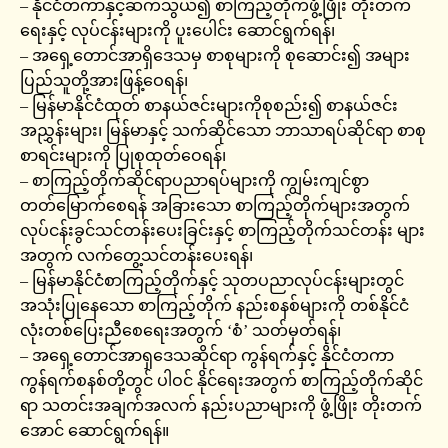
– နိုင်ငံတကာနှင့်ဆက်သွယ်၍ စာကြည့်တိုက်ဖွံ့ဖြိုး တိုးတက်
ရေးနှင့် လုပ်ငန်းများကို ပူးပေါင်း ဆောင်ရွက်ရန်၊
– အရှေ့တောင်အာရှိဒေသမှ စာစုများကို စုဆောင်း၍ အများ
ပြည်သူတို့အားဖြန့်ဝေရန်၊
– မြန်မာနိုင်ငံထုတ် စာနယ်ဇင်းများကိုစုစည်း၍ စာနယ်ဇင်း
အညွှန်းများ၊ မြန်မာနှင့် သက်ဆိုင်သော ဘာသာရပ်ဆိုင်ရာ စာစု
စာရင်းများကို ပြုစုထုတ်ဝေရန်၊
– စာကြည့်တိုက်ဆိုင်ရာပညာရပ်များကို ကျွမ်းကျင်စွာ
တတ်မြောက်စေရန် အခြားသော စာကြည့်တိုက်များအတွက်
လုပ်ငန်းခွင်သင်တန်းပေးခြင်းနှင့် စာကြည့်တိုက်သင်တန်း များ
အတွက် လက်တွေ့သင်တန်းပေးရန်၊
– မြန်မာနိုင်ငံစာကြည့်တိုက်နှင့် သုတပညာလုပ်ငန်းများတွင်
အသုံးပြုနေသော စာကြည့်တိုက် နည်းစနစ်များကို တစ်နိုင်ငံ
လုံးတစ်ပြေးညီစေရေးအတွက် ‘စံ’ သတ်မှတ်ရန်၊
– အရှေ့တောင်အာရှဒေသဆိုင်ရာ ကွန်ရက်နှင့် နိုင်ငံတကာ
ကွန်ရက်စနစ်တို့တွင် ပါဝင် နိုင်ရေးအတွက် စာကြည့်တိုက်ဆိုင်
ရာ သတင်းအချက်အလက် နည်းပညာများကို ဖွံ့ဖြိုး တိုးတက်
အောင် ဆောင်ရွက်ရန်။