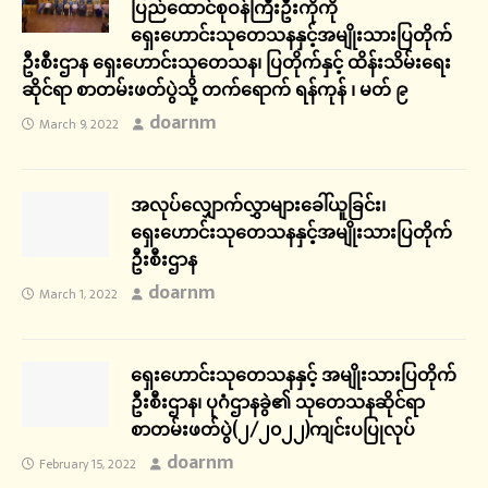
ပြည်ထောင်စုဝန်ကြီးဦးကိုကို
ရှေးဟောင်းသုတေသနနှင့်အမျိုးသားပြတိုက်
ဦးစီးဌာန ရှေးဟောင်းသုတေသန၊ ပြတိုက်နှင့် ထိန်းသိမ်းရေး
ဆိုင်ရာ စာတမ်းဖတ်ပွဲသို့ တက်ရောက် ရန်ကုန် ၊ မတ် ၉
doarnm
March 9, 2022
အလုပ်လျှောက်လွှာများခေါ်ယူခြင်း၊
ရှေးဟောင်းသုတေသနနှင့်အမျိုးသားပြတိုက်
ဦးစီးဌာန
doarnm
March 1, 2022
ရှေးဟောင်းသုတေသနနှင့် အမျိုးသားပြတိုက်
ဦးစီးဌာန၊ ပုဂံဌာနခွဲ၏ သုတေသနဆိုင်ရာ
စာတမ်းဖတ်ပွဲ(၂/၂၀၂၂)ကျင်းပပြုလုပ်
doarnm
February 15, 2022