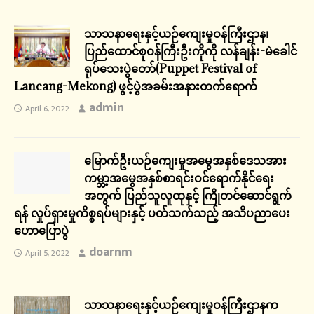
သာသနာရေးနှင့်ယဉ်ကျေးမှုဝန်ကြီးဌာန၊
ပြည်ထောင်စုဝန်ကြီးဦးကိုကို လန်ချန်း-မဲခေါင်
ရုပ်သေးပွဲတော်(Puppet Festival of
Lancang-Mekong) ဖွင့်ပွဲအခမ်းအနားတက်ရောက်
admin
April 6, 2022
မြောက်ဦးယဉ်ကျေးမှုအမွေအနှစ်ဒေသအား
ကမ္ဘာ့အမွေအနှစ်စာရင်းဝင်ရောက်နိုင်ရေး
အတွက် ပြည်သူလူထုနှင့် ကြိုတင်ဆောင်ရွက်
ရန် လှုပ်ရှားမှုကိစ္စရပ်များနှင့် ပတ်သက်သည့် အသိပညာပေး
ဟောပြောပွဲ
doarnm
April 5, 2022
သာသနာရေးနှင့်ယဉ်ကျေးမှုဝန်ကြီးဌာနက