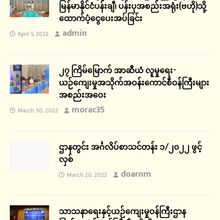
မြန်မာနိုင်ငံပန်းချီ၊ ပန်းပုအစည်းအရုံး(ဗဟို)သို့
ထောက်ပံ့ငွေပေးအပ်ခြင်း
admin
April 5, 2022
၂၇ ကြိမ်မြောက် အာဆီယံ လူမှုရေး-
ယဉ်ကျေးမှုအသိုက်အဝန်းကောင်စီဝန်ကြီးများ
အစည်းအဝေး
morac35
March 30, 2022
ဌာနတွင်း အင်္ဂလိပ်စာသင်တန်း ၁/၂၀၂၂ ဖွင့်
လှစ်
doarnm
March 20, 2022
သာသနာရေးနှင့်ယဉ်ကျေးမှုဝန်ကြီးဌာန