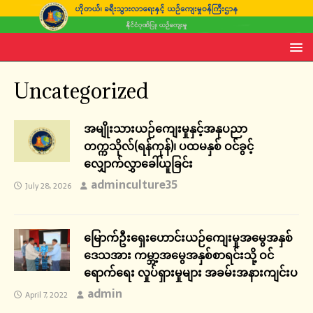
Uncategorized
အမျိုးသားယဉ်ကျေးမှုနှင့်အနုပညာ
တက္ကသိုလ်(ရန်ကုန်)၊ ပထမနှစ် ဝင်ခွင့်
လျှောက်လွှာခေါ်ယူခြင်း
adminculture35
July 28, 2026
မြောက်ဦးရှေးဟောင်းယဉ်ကျေးမှုအမွေအနှစ်
ဒေသအား ကမ္ဘာ့အမွေအနှစ်စာရင်းသို့ ဝင်
ရောက်ရေး လှုပ်ရှားမှုများ အခမ်းအနားကျင်းပ
admin
April 7, 2022