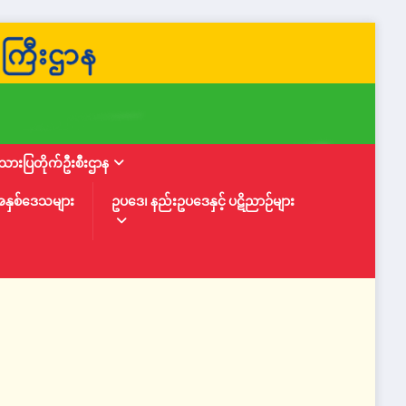
ားပြတိုက်ဦးစီးဌာန
အနှစ်ဒေသများ
ဥပဒေ၊ နည်းဥပဒေနှင့် ပဋိညာဉ်များ