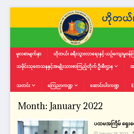
မူလစာမျက်နှာ
ဟိုတယ်၊ ခရီးသွားလာရေးနှင့် ယဉ်ကျေးမှုဝန်က
သမိုင်းသုတေသနနှင့်အမျိုးသားစာကြည့်တိုက် ဦးစီးဌာန
အ
သတင်း
ကြေညာကဏ္ဍ
ဆောင်းပါးကဏ္ဍ
E
Month:
January 2022
ပထမအကြိမ် ရှေးဟော
January 29, 2022