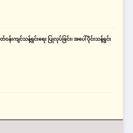
်းကျင်သန့်ရှင်းရေး ပြုလုပ်ခြင်း၊ အပေါ်ပိုင်းသန့်ရှင်း