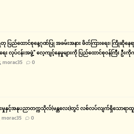
န်ရတု ပြည်ထောင်စုနေ့ဂုဏ်ပြု အခမ်းအနား ဖိတ်ကြားရေး၊ ကြိုဆိုနေ
 လုပ်ငန်းအဖွဲ့” လေ့ကျင့်နေမှုများကို ပြည်ထောင်စုဝန်ကြီး ဦးကိ
morac35
0
ှုနှင့်အနုပညာတက္ကသိုလ်(မန္တလေး)တွင် လစ်လပ်လျက်ရှိသောရာထူး
morac35
0