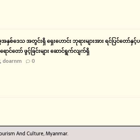
အနှစ်ဒေသ အတွင်းရှိ ရှေးဟောင်း ဘုရားများအား ရင်ပြင်တော်နှင့်ပတ်ဝန
် ရောင်တော် ဖွင့်ခြင်းများ ဆောင်ရွက်လျက်ရှိ
doarnm
0
 Tourism And Culture, Myanmar.