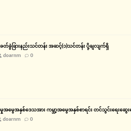
ေတ်ခွဲခြားနည်းသင်တန်း အဆင့်(၁)သင်တန်း ပို့ချလျက်ရှိ
doarnm
0
ှုအမွေအနှစ်ဒေသအား ကမ္ဘာ့အမွေအနှစ်စာရင်း တင်သွင်းရေးဆွေးန
doarnm
0