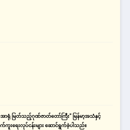
ာရုံ မြတ်သည့်ဂုဏ်ဇာတ်တော်ကြီး” မြန်မာ့အသံနှင့်
ုက်ကူးရေးလုပ်ငန်းများ ဆောင်ရွက်ခဲ့ပါသည်။