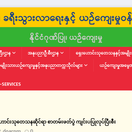
ြီးဌာန
အနုပညာဦ:စီးဌာန
ရှေးဟောင်းသုတေသနနှင့်အမျိုးသ
မျိုးသားယဉ်ကျေးမှုနှင့်အနုပညာတက္ကသိုလ်များ
ယဉ်ကျေးမှုအမွေ
-SERVICES
င်းသုတေသနဆိုင်ရာ စာတမ်းဖတ်ပွဲ ကျင်းပပြုလုပ်ပြီးစီး
doarnm
0