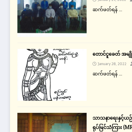
ဆက်ဖတ်ရန် ...
တောင်ငူခေတ် အမျိုး
January 28, 2022
ဆက်ဖတ်ရန် ...
သာသနာရေးနှင့်ယဉ်က
ရုပ်မြင်သံကြား (MR