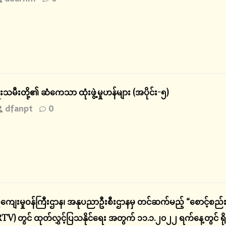
သမီးတို့၏ ဆံကေသာ ထုံးဖွဲ့မှုဟန်များ (အပိုင်း-၅)
dfanpt
0
ျေးမှုဝန်ကြီးဌာန၊ အနုပညာဦးစီးဌာနမှ တင်ဆက်မည့် “စောင့်စည်းအ
TV) တွင် ထုတ်လွှင့်ပြသနိုင်ရေး အတွက် ၁၁.၁.၂၀၂၂ ရက်နေ့တွင် ရိ