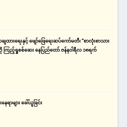
ရာချထားရေးနှင့် ဖျော်ဖြေရေးဆပ်ကော်မတီ၊ “စာလုံးစာသား
ုကို ကြည့်ရှုစစ်ဆေး နေပြည်တော် ဇန်နဝါရီလ ၁၈ရက်
နေရာများ ခေါ်ယူခြင်း