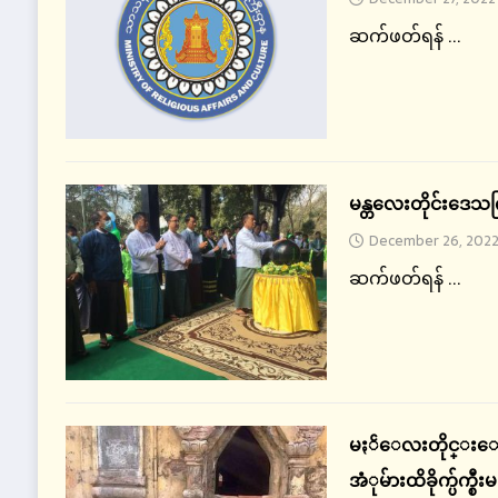
ဆက်ဖတ်ရန် ...
မန္တလေးတိုင်းဒေသက
December 26, 202
ဆက်ဖတ်ရန် ...
မႏၲေလးတိုင္းေဒသ
အံုမ်ားထိခိုက္ပ်