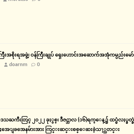
ြီးအစိုးရအဖွဲ့၊ ဝန်ကြီးချုပ် ရှေးဟောင်းအဆောက်အအုံကမ္ပည်းမေ
doarnm
0
2
ႀကီးတြင္ ၂၀၂၂ ခုႏွစ္၊ ဒီဇင္ဘာလ (၁၆)ရက္ေန့၌ ထပ္မံလႈပ္ခ
က္စီးမႈအေျခအေနမ်ားအား ကြင္းဆင္းစစ္ေဆးခဲ့သၫ့္သတင္း