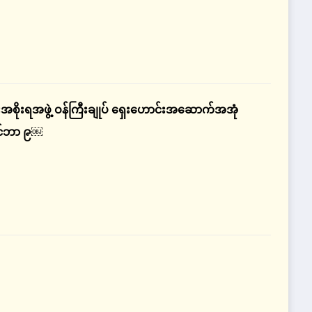
းအစိုးရအဖွဲ့ ဝန်ကြီးချုပ် ရှေးဟောင်းအဆောက်အအုံ
ဇင်ဘာ ၉￼