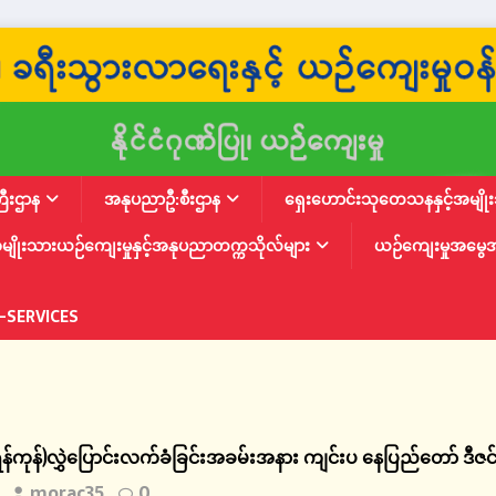
ြီးဌာန
အနုပညာဦ:စီးဌာန
ရှေးဟောင်းသုတေသနနှင့်အမျိုးသ
မျိုးသားယဉ်ကျေးမှုနှင့်အနုပညာတက္ကသိုလ်များ
ယဉ်ကျေးမှုအမွေ
-SERVICES
ရန်ကုန်)လွှဲပြောင်းလက်ခံခြင်းအခမ်းအနား ကျင်းပ နေပြည်တော် ဒီ
morac35
0