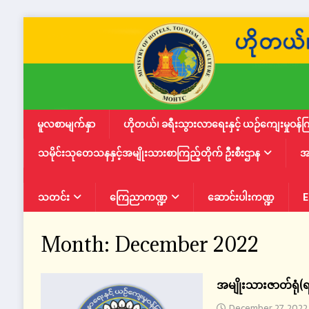
မူလစာမျက်နှာ
ဟိုတယ်၊ ခရီးသွားလာရေးနှင့် ယဉ်ကျေးမှုဝန်က
သမိုင်းသုတေသနနှင့်အမျိုးသားစာကြည့်တိုက် ဦးစီးဌာန
အ
သတင်း
ကြေညာကဏ္ဍ
ဆောင်းပါးကဏ္ဍ
E
Month:
December 2022
အမျိုးသားဇာတ်ရုံ(
December 27, 2022