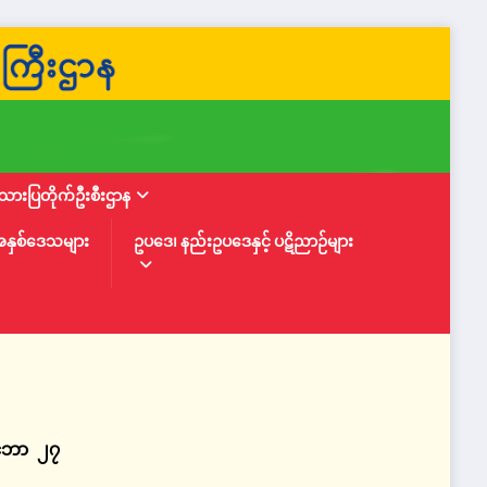
ားပြတိုက်ဦးစီးဌာန
အနှစ်ဒေသများ
ဥပဒေ၊ နည်းဥပဒေနှင့် ပဋိညာဉ်များ
ဇင်ဘာ ၂၇