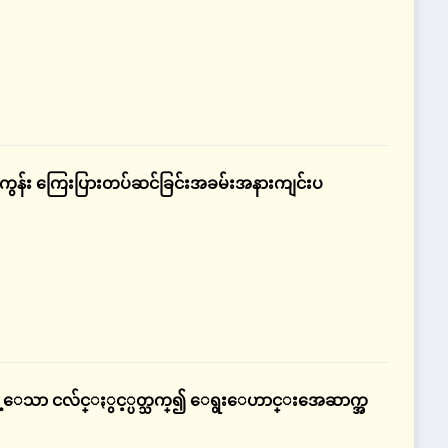
ာ်ကွန်း ကြေးပြားတပ်ဆင်ခြင်းအခမ်းအနားကျင်းပ
တ္ခဲ့ေသာ ငလ်င္ႏွင့္ပတ္သက္၍ ေရွးေဟာင္းအေဆာက္အ