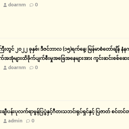
doarnm
0
ီးတွင် ၂၀၂၂ ခုနှစ်၊ ဒီဇင်ဘာလ (၁၅)ရက်နေ့၊ မြန်မာစံတော်ချိန် နံ
အအုံများထိခိုက်ပျက်စီးမှုအခြေအနေများအား ကွင်းဆင်းစစ်ဆေ
doarnm
0
းချီ၊ပန်းပုလက်ရာမွန်ပြပွဲနှင့်ဂီတ၊သဘင်၊ရုပ်ရှင်နှင့် ပြဇာတ် စင်
admin
0