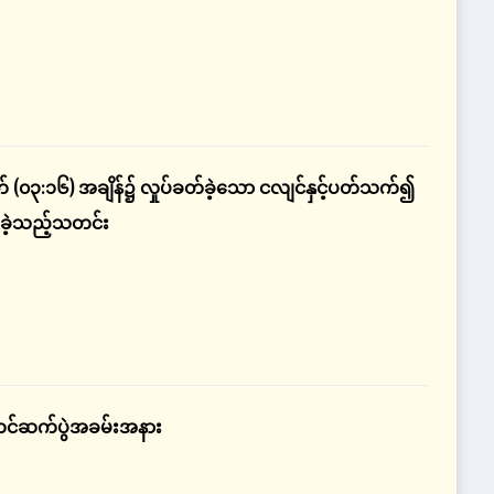
နက် (၀၃:၁၆) အချိန်၌ လှုပ်ခတ်ခဲ့သော ငလျင်နှင့်ပတ်သက်၍
းခဲ့သည့်သတင်း
တင်တင်ဆက်ပွဲအခမ်းအနား