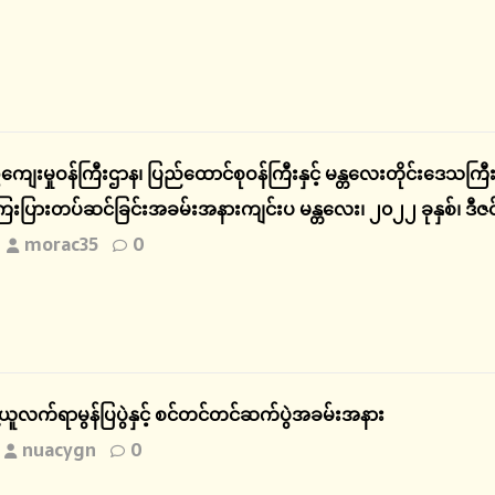
ေးမှုဝန်ကြီးဌာန၊ ပြည်ထောင်စုဝန်ကြီးနှင့် မန္တလေးတိုင်းဒေသကြီ
ြေးပြားတပ်ဆင်ခြင်းအခမ်းအနားကျင်းပ မန္တလေး၊ ၂၀၂၂ ခုနှစ်၊ ဒီ
morac35
0
့ယူလက်ရာမွန်ပြပွဲနှင့် စင်တင်တင်ဆက်ပွဲအခမ်းအနား
nuacygn
0