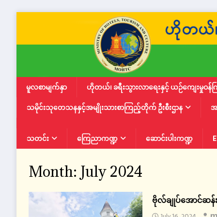
မူလစာမျက်နှာ
ဟိုတယ်၊ ခရီးသွားလာရေးနှင့် ယဉ်ကျေးမှုဝန်က
သမိုင်းသုတေသနနှင့်အမျိုးသားစာကြည့်တိုက် ဦးစီးဌာန
အ
သတင်း
ကြေညာကဏ္ဍ
ဆောင်းပါးကဏ္ဍ
E
Month:
July 2024
ဗိုလ်ချုပ်အောင်ဆန်
m
July 16, 2024