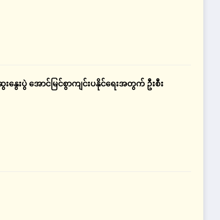
ံဆွေးနွေးပွဲ အောင်မြင်စွာကျင်းပနိုင်ရေးအတွက် ဦးစီး