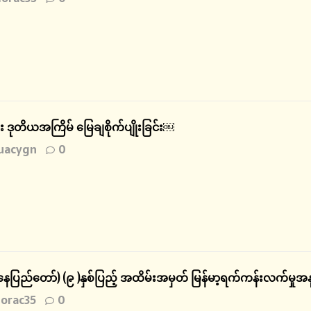
ား ဒုတိယအကြိမ် မြေချစိုက်ပျိုးခြင်း￼
uacygn
0
ေပြည်တော်) (၉ )နှစ်ပြည့် အထိမ်းအမှတ် မြန်မာ့ရက်ကန်းလက်မှုအနု
orac35
0