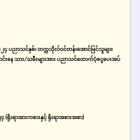
ဝ၂၄ ပညာသင်နှစ်၊ တက္ကသိုလ်ဝင်တန်းအောင်မြင်သူများ
 ကျောင်းနေ သား/သမီးများအား ပညာသင်ထောက်ပံ့ငွေပေးအပ်
၂၀၂၄ (ရိုးရာအားကစားနှင့် ရိုးရာအစားအစာ)