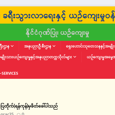
ြီးဌာန
အနုပညာဦ:စီးဌာန
ရှေးဟောင်းသုတေသနနှင့်အမျိုးသ
မျိုးသားယဉ်ကျေးမှုနှင့်အနုပညာတက္ကသိုလ်များ
ယဉ်ကျေးမှုအမွေ
-SERVICES
းပြတိုက်(ရန်ကုန်)မှဖိတ်ခေါ်ပါသည်
orac35
0