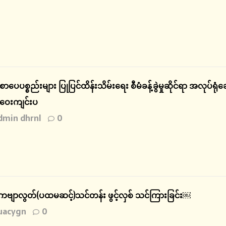
 စာပေပစ္စည်းများ ပြုပြင်ထိန်းသိမ်းရေး စီမံခန့်ခွဲမှုဆိုင်ရာ အလုပ်ရု
ေးကျင်းပ
dmin dhrnl
0
ျာလွတ်(ပထမဆင့်)သင်တန်း ဖွင့်လှစ် သင်ကြားခြင်း￼
uacygn
0