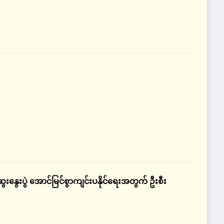
ံဆွေးနွေးပွဲ အောင်မြင်စွာကျင်းပနိုင်ရေးအတွက် ဦးစီး