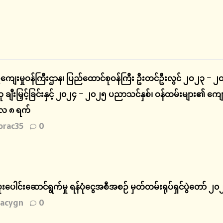
ျေးမှုဝန်ကြီးဌာန၊ ပြည်ထောင်စုဝန်ကြီး ဦးတင်ဦးလွင် ၂ဝ၂၃ – ၂
 ချီးမြှင့်ခြင်းနှင့် ၂၀၂၄ – ၂၀၂၅ ပညာသင်နှစ်၊ ဝန်ထမ်းများ၏
်လ ၈ ရက်
rac35
0
ပူးပေါင်းဆောင်ရွက်မှု ရန်ပုံငွေအစီအစဉ် မှတ်တမ်းရုပ်ရှင်ပွဲတော် 
acygn
0