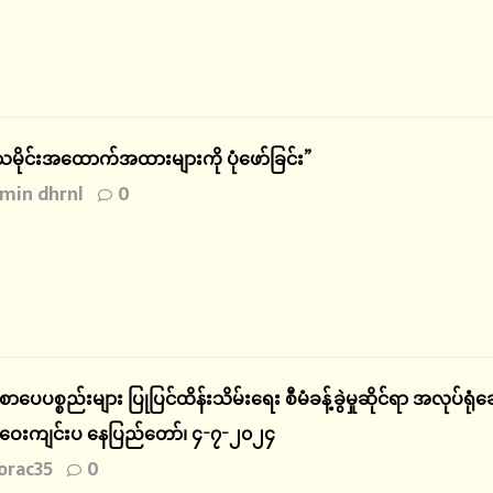
သမိုင်းအထောက်အထားများကို ပုံဖော်ခြင်း”
min dhrnl
0
 စာပေပစ္စည်းများ ပြုပြင်ထိန်းသိမ်းရေး စီမံခန့်ခွဲမှုဆိုင်ရာ အလုပ်ရု
းကျင်းပ နေပြည်တော်၊ ၄-၇-၂၀၂၄
rac35
0