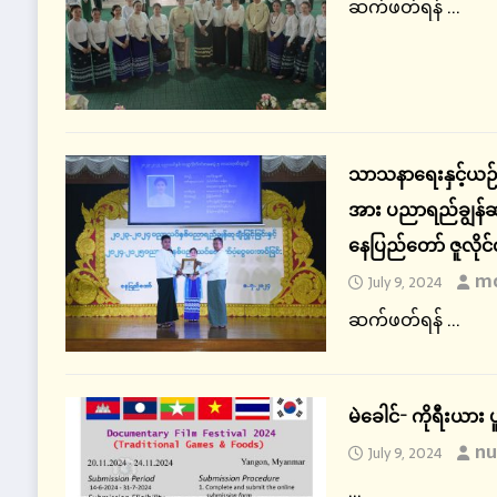
ဆက်ဖတ်ရန် ...
သာသနာရေးနှင့်ယဉ်က
အား ပညာရည်ချွန်ဆု
နေပြည်တော် ဇူလိုင
mo
July 9, 2024
ဆက်ဖတ်ရန် ...
မဲခေါင်- ကိုရီးယား 
nu
July 9, 2024
...