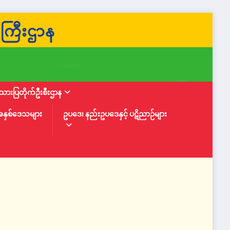
ားပြတိုက်ဦးစီးဌာန
အနှစ်ဒေသများ
ဥပဒေ၊ နည်းဥပဒေနှင့် ပဋိညာဉ်များ