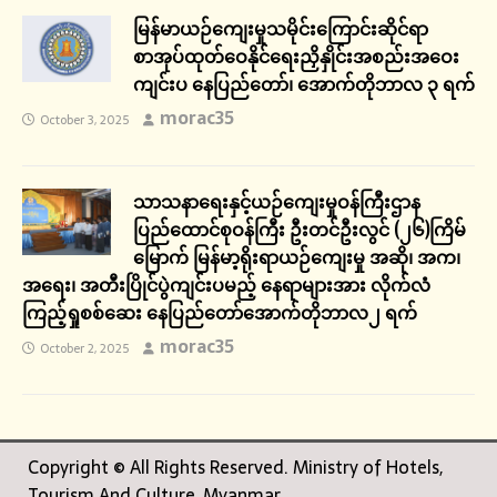
မြန်မာယဉ်ကျေးမှုသမိုင်းကြောင်းဆိုင်ရာ
စာအုပ်ထုတ်ဝေနိုင်ရေးညှိနှိုင်းအစည်းအဝေး
ကျင်းပ နေပြည်တော်၊ အောက်တိုဘာလ ၃ ရက်
morac35
October 3, 2025
သာသနာရေးနှင့်ယဉ်ကျေးမှုဝန်ကြီးဌာန
ပြည်ထောင်စုဝန်ကြီး ဦးတင်ဦးလွင် (၂၆)ကြိမ်
မြောက် မြန်မာ့ရိုးရာယဉ်ကျေးမှု အဆို၊ အက၊
အရေး၊ အတီးပြိုင်ပွဲကျင်းပမည့် နေရာများအား လိုက်လံ
ကြည့်ရှုစစ်ဆေး နေပြည်တော်အောက်တိုဘာလ၂ ရက်
morac35
October 2, 2025
Copyright © All Rights Reserved. Ministry of Hotels,
Tourism And Culture, Myanmar.