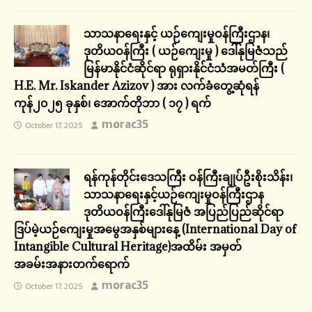
သာသနာရေးနှင့် ယဉ်ကျေးမှုဝန်ကြီးဌာန၊
ဒုတိယဝန်ကြီး ( ယဉ်ကျေးမှု ) ဒေါ်နုမြဇံသည်
မြန်မာနိုင်ငံဆိုင်ရာ ရုရှားနိုင်ငံသံအမတ်ကြီး (
H.E. Mr. Iskander Azizov ) အား လက်ခံတွေ့ဆုံရန်
ကုန်၂၀၂၅ ခုနှစ်၊ အောက်တိုဘာ ( ၁၇ ) ရက်
morac35
October 17, 2025
ရန်ကုန်တိုင်းဒေသကြီး ဝန်ကြီးချုပ်ဦးစိုးသိန်း၊
သာသနာရေးနှင့်ယဉ်ကျေးမှုဝန်ကြီးဌာန
ဒုတိယဝန်ကြီးဒေါ်နုမြဇံ အပြည်ပြည်ဆိုင်ရာ
ဒြပ်မဲ့ယဉ်ကျေးမှုအမွေအနှစ်များနေ့ (International Day of
Intangible Cultural Heritage)အထိမ်း အမှတ်
အခမ်းအနားတက်ရောက်
morac35
October 17, 2025