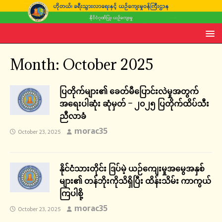
Month:
October 2025
ပြတိုက်များ၏ ခေတ်မီပြောင်းလဲမှုအတွက်
အရေးပါဆုံး ဆုံမှတ် – ၂၀၂၅ ပြတိုက်ထိပ်သီး
ညီလာခံ
morac35
October 23, 2025
နိုင်ငံသားတိုင်း ဒြပ်မဲ့ ယဉ်ကျေးမှုအမွေအနှစ်
များ၏ တန်ဘိုးကိုသိရှိပြီး ထိန်းသိမ်း ကာကွယ်
ကြပါစို့
morac35
October 23, 2025