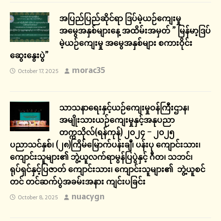
အပြည်ပြည်ဆိုင်ရာ ဒြပ်မဲ့ယဉ်ကျေးမှု
အမွေအနှစ်များနေ့ အထိမ်းအမှတ် ” မြန်မာ့ဒြပ်
မဲ့ယဉ်ကျေးမှု အမွေအနှစ်များ စကားဝိုင်း
ဆွေးနွေးပွဲ”
morac35
October 17, 2025
သာသနာရေးနှင့်ယဉ်ကျေးမှုဝန်ကြီးဌာန၊
အမျိုးသားယဉ်ကျေးမှုနှင့်အနုပညာ
တက္ကသိုလ်(ရန်ကုန်) ၂၀၂၄ – ၂၀၂၅
ပညာသင်နှစ်၊ (၂၈)ကြိမ်မြောက်ပန်းချီ၊ ပန်းပု ကျောင်းသား၊
ကျောင်းသူများ၏ ဘွဲ့ယူလက်ရာမွန်ပြပွဲနှင့် ဂီတ၊ သဘင်၊
ရုပ်ရှင်နှင့်ပြဇာတ် ကျောင်းသား၊ ကျောင်းသူများ၏ ဘွဲ့ယူစင်
တင် တင်ဆက်ပွဲအခမ်းအနား ကျင်းပခြင်း
nuacygn
October 8, 2025