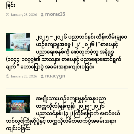
ခြင်း
morac35
January 23, 2026
၂၀၂၅ – ၂၀၂၆ ပညာသင်နှစ်၊ ထိန်းသိမ်းမျှဝေ
ယဉ်ကျေးမှုအမွေ ( ၂/ ၂၀၂၆ ) “စာပေနှင့်
ပညာရေးစနစ်ကို ဖော်ထုတ်ခဲ့သူ အနိရုဒ္ဓ
(၁၀၄၄-၁၀၇၇)၏ သာသနာ၊ စာပေနှင့် ပညာရေးဆောင်ရွက်
ချက် ” ဟောပြောပွဲ အခမ်းအနားကျင်းပခြင်း
nuacygn
January 23, 2026
အမျိုးသားယဉ်ကျေးမှုနှင့်အနုပညာ
တက္ကသိုလ်(ရန်ကုန်)၊ ၂၀၂၅-၂၀၂၆
ပညာသင်နှစ်၊ (၃၂) ကြိမ်မြောက် မောင်မယ်
သစ်လွင်ကြိုဆိုပွဲနှင့် တက္ကသိုလ်မိတ်ဆက်ပွဲအခမ်းအနား
ကျင်းပခြင်း