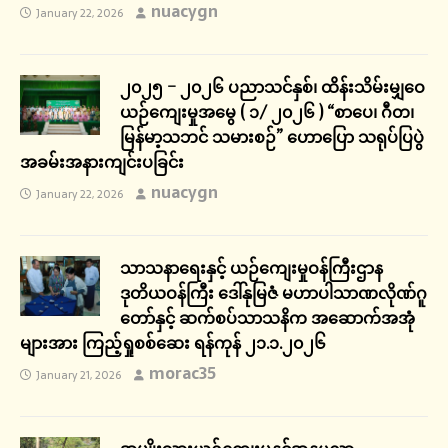
nuacygn
January 22, 2026
၂၀၂၅ – ၂၀၂၆ ပညာသင်နှစ်၊ ထိန်းသိမ်းမျှဝေ
ယဉ်ကျေးမှုအမွေ ( ၁/ ၂၀၂၆ ) “စာပေ၊ ဂီတ၊
မြန်မာ့သဘင် သမားစဉ်” ဟောပြော သရုပ်ပြပွဲ
အခမ်းအနားကျင်းပခြင်း
nuacygn
January 22, 2026
သာသနာရေးနှင့် ယဉ်ကျေးမှုဝန်ကြီးဌာန
ဒုတိယဝန်ကြီး ဒေါ်နုမြဇံ မဟာပါသာဏလိုဏ်ဂူ
တော်နှင့် ဆက်စပ်သာသနိက အဆောက်အအုံ
များအား ကြည့်ရှုစစ်ဆေး ရန်ကုန် ၂၁.၁.၂၀၂၆
morac35
January 21, 2026