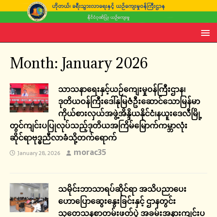
Month:
January 2026
သာသနာရေးနှင့်ယဉ်ကျေးမှုဝန်ကြီးဌာန၊
ဒုတိယဝန်ကြီးဒေါ်နုမြဇံဦးဆောင်သောမြန်မာ
ကိုယ်စားလှယ်အဖွဲ့အိန္ဒိယနိုင်ငံ၊နယူးဒေလီမြို့
တွင်ကျင်းပပြုလုပ်သည့်ဒုတိယအကြိမ်မြောက်ကမ္ဘာလုံး
ဆိုင်ရာဗုဒ္ဓညီလာခံသို့တက်ရောက်
morac35
January 28, 2026
သမိုင်းဘာသာရပ်ဆိုင်ရာ အသိပညာပေး
ဟောပြောဆွေးနွေးခြင်းနှင့် ဌာနတွင်း
သုတေသနစာတမ်းဖတ်ပွဲ အခမ်းအနားကျင်းပ