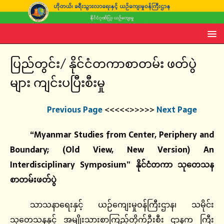
ပြည်တွင်း/ နိုင်ငံတကာစာတမ်း ဖတ်ပွဲ
များ ကျင်းပပြီးစီးမှု
Previous Page
<<<<<>>>>>
Next Page
“Myanmar Studies from Center, Periphery and
Boundary; (Old View, New Version) An
Interdisciplinary Symposium” နိုင်ငံတကာ သုတေသန
စာတမ်းဖတ်ပွဲ
သာသနာရေးနှင့် ယဉ်ကျေးမှုဝန်ကြီးဌာန၊ သမိုင်း
သုတေသနနှင့် အမျိုးသားစာကြည့်တိုက်ဦးစီး ဌာနက ကြီး