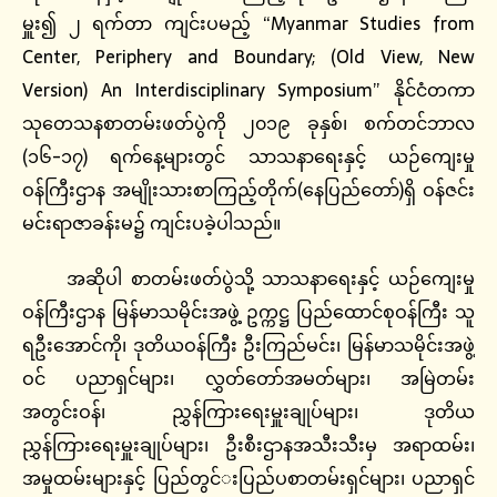
မှူး၍ ၂ ရက်တာ ကျင်းပမည့် “Myanmar Studies from
Center, Periphery and Boundary; (Old View, New
Version) An Interdisciplinary Symposium” နိုင်ငံတကာ
သုတေသနစာတမ်းဖတ်ပွဲကို ၂၀၁၉ ခုနှစ်၊ စက်တင်ဘာလ
(၁၆-၁၇) ရက်နေ့များတွင် သာသနာရေးနှင့် ယဉ်ကျေးမှု
ဝန်ကြီးဌာန အမျိုးသားစာကြည့်တိုက်(နေပြည်တော်)ရှိ ဝန်ဇင်း
မင်းရာဇာခန်းမ၌ ကျင်းပခဲ့ပါသည်‌။
အဆိုပါ စာတမ်းဖတ်ပွဲသို့ သာသနာရေးနှင့် ယဉ်ကျေးမှု
ဝန်ကြီးဌာန မြန်မာသမိုင်းအဖွဲ့ ဥက္ကဋ္ဌ ပြည်ထောင်စုဝန်ကြီး သူ
ရဦးအောင်ကို၊ ဒုတိယဝန်ကြီး ဦးကြည်မင်း၊ မြန်မာသမိုင်းအဖွဲ့
ဝင် ပညာရှင်များ၊ လွှတ်တော်အမတ်များ၊ အမြဲတမ်း
အတွင်းဝန်၊ ညွှန်ကြားရေးမှူးချုပ်များ၊ ဒုတိယ
ညွှန်ကြားရေးမှူးချုပ်များ၊ ဦးစီးဌာနအသီးသီးမှ အရာထမ်း၊
အမှုထမ်းများနှင့် ပြည်‌တွင်‌းပြည်ပစာတမ်းရှင်များ၊ ပညာရှင်