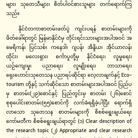
များ၊ သုတေသီများ၊ စိတ်ပါဝင်စားသူများ တက်ရောက်ကြ
သည်။
နိုင်ငံတကာစာတမ်းဖတ်ပွဲ ကျင်းပရန် စာတမ်းများကို
ဖိတ်ခေါ်ရာတွင် မြန်မာနိုင်ငံမှ တိုင်းရင်းသားများအပါအဝင် အ
မေရိကန်၊ ပြင်သစ်၊ ကနေဒါ၊ ဂျပန်၊ အိန္ဒိယ၊ အိုင်ယာလန်၊
ထိုင်း၊ မလေးရှား၊ စင်္ကာပူတို့မှ နိုင်ငံရေး၊ လူမှုရေး၊
ယဉ်ကျေးမှု၊ ပညာရေး၊ လူမျိုးရေး၊ ဘာသာရေး၊
ရှေးဟောင်းသုတေသန ပညာရပ်ဆိုင်ရာ လေ့လာချက်နှင့် Eco-
tourism တို့နှင့် သက်ဆိုင်သော စာတမ်းများအပါအဝင် ပြည်ပ
မှ စာတမ်း(၂၉)စောင်နှင့် ပြည်တွင်းမှ စာတမ်း (၂၆)စောင်
စုစုပေါင်းစာတမ်း(၅၅)စောင်ကို လက်ခံရရှိခဲ့ပါပြီး ရောက်ရှိ
လာသော သုတေသန စာတမ်းများကို စိစစ်ရွေးချယ်ရေး
ကော်မတီက စိစစ်ရွေးချယ်ရာတွင် (၁) Clear description of
the research topic (၂) Appropriate and clear research