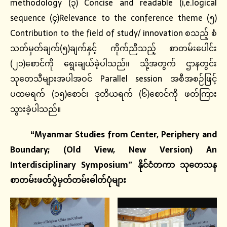
methodology (၃) Concise and readable (i,e.logical
sequence (၄)Relevance to the conference theme (၅)
Contribution to the field of study/ innovation စသည့် စံ
သတ်မှတ်ချက်(၅)ချက်နှင့် ကိုက်ညီသည့် စာတမ်းပေါင်း
(၂၁)စောင်ကို ရွေးချယ်ခဲ့ပါသည်။ သို့အတွက် ဌာနတွင်း
သုတေသီများအပါအဝင် Parallel session အစီအစဉ်ဖြင့်
ပထမရက် (၁၅)စောင်၊ ဒုတိယရက် (၆)စောင်ကို ဖတ်ကြား
သွား‌‌‌‌‌ခဲ့‌ပါသည်‌။
“Myanmar Studies from Center, Periphery and
Boundary; (Old View, New Version) An
Interdisciplinary Symposium” နိုင်ငံတကာ သုတေသန
စာတမ်းဖတ်ပွဲမှတ်တမ်းဓါတ်ပုံများ