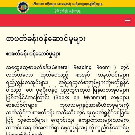
စာဖတ်ခန်းဝန်ဆောင်မှုများ
စာဖတ်ခန်း ဝန်ဆောင်မှုများ
အထွေထွေစာဖတ်ခန်း(General Reading Room ) တွင်
လတ်တလော ထုတ်ဝေသည့် စာအုပ် စာနယ်ဇင်းများ၊
ရည်ညွှန်းစာအုပ်များ၊ အစိုးရထုတ်စာအုပ်များကိုဖတ်ရှုနိုင်
ပါသည်။ ပေ၊ ပုရပိုက်နှင့် ပြည်တွင်းထုတ် မြန်မာစာအုပ်များ၊
မြန်မာနိုင်ငံအကြောင်း (Books on Myanmar) စာစုများ၊
စာနယ်ဇင်းများ၊ ကုလသမဂ္ဂနှင့်အာဆီယံစာစုများကို
သက်ဆိုင်ရာ စာဖတ်ခန်း အသီးသီး တွင် ရယူဖတ်ရှုနိုင်စေခြင်း
ဖြင့် သုတေသီများ၊ ကျောင်းသူ၊ ကျောင်းသားများသာမက
သတင်း အချက်အလက်ရှာ ဖွေသူမှန်သမျှကို ကူညီဝန်ဆောင်မှု
ပြုလျက်ရှိပါသည်။