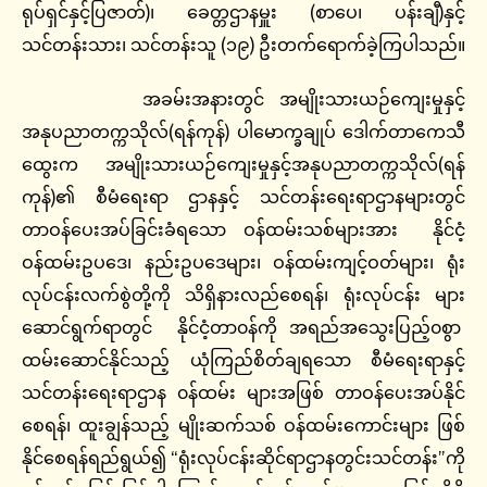
ရုပ်ရှင်နှင့်ပြဇာတ်)၊ ခေတ္တဌာနမှူး (စာပေ၊ ပန်းချီ)နှင့်
သင်တန်းသား၊ သင်တန်းသူ (၁၉) ဦးတက်ရောက်ခဲ့ကြပါသည်။
အခမ်းအနားတွင် အမျိုးသားယဉ်ကျေးမှုနှင့်
အနုပညာတက္ကသိုလ်(ရန်ကုန်) ပါမောက္ခချုပ် ဒေါက်တာကေသီ
ထွေးက အမျိုးသားယဉ်ကျေးမှုနှင့်အနုပညာတက္ကသိုလ်(ရန်
ကုန်)၏ စီမံရေးရာ ဌာနနှင့် သင်တန်းရေးရာဌာနများတွင်
တာဝန်ပေးအပ်ခြင်းခံရသော ဝန်ထမ်းသစ်များအား နိုင်ငံ့
ဝန်ထမ်းဥပဒေ၊ နည်းဥပဒေများ၊ ဝန်ထမ်းကျင့်ဝတ်များ၊ ရုံး
လုပ်ငန်းလက်စွဲတို့ကို သိရှိနားလည်စေရန်၊ ရုံးလုပ်ငန်း များ
ဆောင်ရွက်ရာတွင် နိုင်ငံ့တာ၀န်ကို အရည်အသွေးပြည့်၀စွာ
ထမ်းဆောင်နိုင်သည့် ယုံကြည်စိတ်ချရသော စီမံရေးရာနှင့်
သင်တန်းရေးရာဌာန ၀န်ထမ်း များအဖြစ် တာဝန်ပေးအပ်နိုင်
စေရန်၊ ထူးချွန်သည့် မျိုးဆက်သစ် ဝန်ထမ်းကောင်းများ ဖြစ်
နိုင်စေရန်ရည်ရွယ်၍ “ရုံးလုပ်ငန်းဆိုင်ရာဌာနတွင်းသင်တန်း”ကို