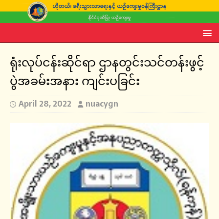
ရုံးလုပ်ငန်းဆိုင်ရာ ဌာနတွင်းသင်တန်းဖွင့်
ပွဲအခမ်းအနား ကျင်းပခြင်း
April 28, 2022
nuacygn