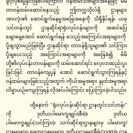
ဖွင့်လှစ်ရခြင်းဖြစ်ပါကြောင်း၊ ဝန်ထမ်းသစ်များအနေဖြင့် မိမိ
တာဝန်ထမ်းဆောင်နေသည့် ဤတက္ကသိုလ်ရှိ ဌာနများ
အားလုံး၏ ဆောင်ရွက်နေမှုအခြေအနေကို သိရှိနိုင်ရန်၊ ယခု
သင်တန်းတွင် ဌာနဆိုင်ရာရုံးလုပ်ငန်းများကို အဆင်ပြေ
ချောမွေ့အောင် ဆောင်ရွက်ရန် စသည့်အကြောင်းအရာများကို
ပို့ချသွားမည်ဖြစ်ပြီး ဌာနဆိုင်ရာ တာဝန်ရှိသူများ၏ သင်ကြား
ပို့ချပေးသည့် အကြောင်းအရာများကို အခြေခံ၍ မိမိ
တို့၏လုပ်ငန်းတာဝန်များကို ထမ်းဆောင်ရင်း လေ့လာဆည်းပူး
ခြင်းဖြင် တာဝန်ကျေပွန် အောင် ဆောင်ရွက်သွားကြရန်နှင့်
ဝန်ထမ်းများဖြစ်သည့်အတွက် ကိုယ်အမူအရာ၊ နှုတ်အမူအရာ
လိမ္မာယဉ်ကျေးကြရန် လိုအပ်ပါကြောင်း ပြောကြားခဲ့ပါသည်။
ထို့နောက် “ရုံးလုပ်ငန်းဆိုင်ရာ ဌာနတွင်းသင်တန်း”
ကို ဒုတိယပါမောက္ခချုပ်(စီမံ)၊ ဒုတိယ
ပါမောက္ခချုပ်(သင်ကြား)၊ သက်ဆိုင်ရာဌာနများမှ ပါမောက္ခ/
ဌာနမှူးများ၊ ခေတ္တဌာနမှူးများ၊ ဒုတိယဌာနမှူး(စီမံ/ဘဏ္ဍာ)၊ ဌာန