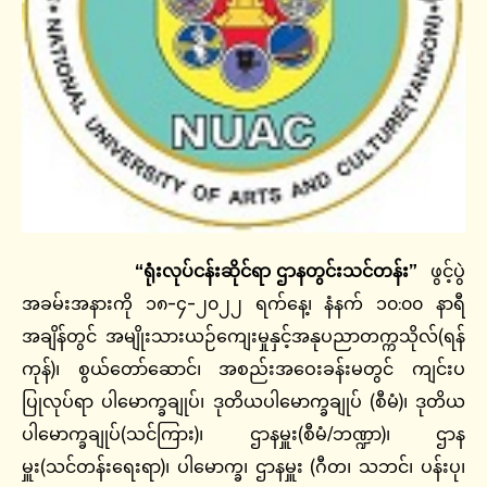
“ရုံးလုပ်ငန်းဆိုင်ရာ ဌာနတွင်းသင်တန်း”
ဖွင့်ပွဲ
အခမ်းအနားကို ၁၈-၄-၂၀၂၂ ရက်နေ့၊ နံနက် ၁၀:၀၀ နာရီ
အချိန်တွင် အမျိုးသားယဉ်ကျေးမှုနှင့်အနုပညာတက္ကသိုလ်(ရန်
ကုန်)၊ စွယ်တော်ဆောင်၊ အစည်းအဝေးခန်းမတွင် ကျင်းပ
ပြုလုပ်ရာ ပါမောက္ခချုပ်၊ ဒုတိယပါမောက္ခချုပ် (စီမံ)၊ ဒုတိယ
ပါမောက္ခချုပ်(သင်ကြား)၊ ဌာနမှူး(စီမံ/ဘဏ္ဍာ)၊ ဌာန
မှူး(သင်တန်းရေးရာ)၊ ပါမောက္ခ၊ ဌာနမှူး (ဂီတ၊ သဘင်၊ ပန်းပု၊