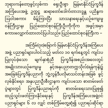
ဘုရားကန်တော့ဖွင့်လှစ်ကာ ရှေးဦးစွာ မြန်မာနိုင်ငံပြက္ခဒိန်
အကြံပေးအဖွဲ့ ဥက္ကဋ္ဌ ဆရာတော်ဒေါက်တာဘဒ္ဒန္တ ပညိန္ဒက
ဩဝါဒစကား မိန့်ကြားပြီး သာသနာရေးနှင့်ယဉ်ကျေးမှု
ဝန်ကြီးဌာန၊ ပြည်ထောင်စုဝန်ကြီးဦးကိုကိုက အဖွင့်အမှာ
စကားလျှောက်ထားတင်ပြပါသည်။ ပြည်ထောင်စုဝန်ကြီးက –
အကြိမ်(၇၀)မြောက် မြန်မာနိုင်ငံပြက္ခဒိန်အကြံပေး
အဖွဲ့ ပညာရှင်များပါဝင်သည့် မတ်လ ၁၀ ရက်နေ့တွင် ကျင်းပ
ပြုလုပ်ခဲ့သော မျက်နှာစုံညီ ပြက္ခဒိန်အစည်းအဝေးတွင်
အမျိုးသားယဉ်ကျေးမှု နှင့်အနုပညာတက္ကသိုလ်(ရန်ကုန်)၌
အခြေခံပြက္ခဒိန်ပညာကို ဘွဲ့လွန်ဒီပလိုမာသင်တန်းအဖြစ် ဖွင့်
လှစ်နိုင်ရေး၊ အနုပညာဦးစီးဌာနက ကျင်းပသော စာတမ်းဖတ်
ပွဲများတွင် ပြက္ခဒိန်ပညာရပ်ကို စာတမ်းရေးသားပြုစု၍
ထည့်သွင်းဖတ်ကြားနိုင်ရေးနှင့် ပြက္ခဒိန်အကြံပေးအဖွဲ့ဝင်
ပညာရှင်များ ၆ လ လျှင် တစ်ကြိမ်တွေ့ဆုံ၍ ပညာရပ်ဆိုင်ရာ