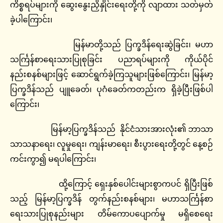
ကိစ္စရပ်များကို ဆွေးနွေးညှိနှိုင်းရေးတို့ကို လျာထား သတ်မှတ်
ခဲ့ပါကြောင်း၊
မြန်မာတို့သည် ပြက္ခဒိန်ရေးဆွဲခြင်း၊ မဟာ
သင်္ကြန်စာရေးသားပြုစုခြင်း ပညာရပ်များကို ကိုယ်ပိုင်
နည်းစနစ်များဖြင့် ဆောင်ရွက်ခဲ့ကြသူများဖြစ်ကြောင်း၊ မြန်မာ့
ပြက္ခဒိန်သည် ပျူခေတ်၊ ပုဂံခေတ်ကတည်းက ရှိခဲ့ပြီးဖြစ်ပါ
ကြောင်း၊
မြန်မာ့ပြက္ခဒိန်သည် နိုင်ငံသားအားလုံး၏ ဘာသာ
သာသနာရေး၊ လူမှုရေး၊ ကျန်းမာရေး၊ စီးပွားရေးတို့တွင် နေ့စဉ်
ကင်းကွာ၍ မရပါကြောင်း၊
ထို့ကြောင့် ရှေးနှစ်ပေါင်းများစွာကပင် ရှိပြီးဖြစ်
သည့် မြန်မာ့ပြက္ခဒိန် တွက်နည်းစနစ်များ၊ မဟာသင်္ကြန်စာ
ရေးသားပြုစုနည်းများ တိမ်ကောပပျောက်မှု မရှိစေရေး