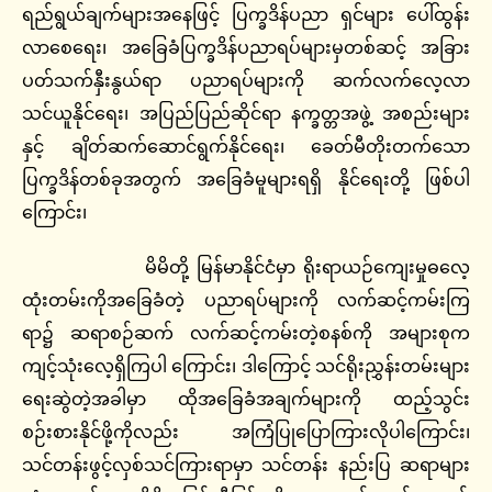
ရည်ရွယ်ချက်များအနေဖြင့် ပြက္ခဒိန်ပညာ ရှင်များ ပေါ်ထွန်း
လာစေရေး၊ အခြေခံပြက္ခဒိန်ပညာရပ်များမှတစ်ဆင့် အခြား
ပတ်သက်နှီးနွယ်ရာ ပညာရပ်များကို ဆက်လက်လေ့လာ
သင်ယူနိုင်ရေး၊ အပြည်ပြည်ဆိုင်ရာ နက္ခတ္တအဖွဲ့ အစည်းများ
နှင့် ချိတ်ဆက်ဆောင်ရွက်နိုင်ရေး၊ ခေတ်မီတိုးတက်သော
ပြက္ခဒိန်တစ်ခုအတွက် အခြေခံမူများရရှိ နိုင်ရေးတို့ ဖြစ်ပါ
ကြောင်း၊
မိမိတို့ မြန်မာနိုင်ငံမှာ ရိုးရာယဉ်ကျေးမှုဓလေ့
ထုံးတမ်းကိုအခြေခံတဲ့ ပညာရပ်များကို လက်ဆင့်ကမ်းကြ
ရာ၌ ဆရာစဉ်ဆက် လက်ဆင့်ကမ်းတဲ့စနစ်ကို အများစုက
ကျင့်သုံးလေ့ရှိကြပါ ကြောင်း၊ ဒါကြောင့် သင်ရိုးညွှန်းတမ်းများ
ရေးဆွဲတဲ့အခါမှာ ထိုအခြေခံအချက်များကို ထည့်သွင်း
စဉ်းစားနိုင်ဖို့ကိုလည်း အကြံပြုပြောကြားလိုပါကြောင်း၊
သင်တန်းဖွင့်လှစ်သင်ကြားရာမှာ သင်တန်း နည်းပြ ဆရာများ