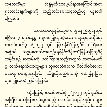
သုတေသီများ သိရှိမှတ်သားဖွယ်ရာအကြောင်းအရာ
ရှင်းလင်းချက်များကို ထည့်သွင်းပေးသင့်သည်ဟု ယူဆပါ
ကြောင်း။
သာသနာရေးနှင့်ယဉ်ကျေးမှုဝန်ကြီးဌာနတွင်
ဧပြီလ ၃ ရက်နေ့၌ ကျင်းပပြုလုပ်ခဲ့သော အနုသုခုမဆိုင်ရာ
စာတမ်းဖတ်ပွဲ ၁/၂၀၂၂ တွင် မြန်မာနိုင်ငံပြက္ခဒိန် အကြံပေး
အဖွဲ့ဝင် သဒ္မမ္မဇောတိကဓဇဦးရန်နိုင်သိန်းက”မြန်မာ့ပြက္ခဒိန်
သမိုင်းစဉ်”စာတမ်းကို ဖတ်ကြားခဲ့သည့်အတွက် စာတမ်းဖတ်
ပွဲ တက်ရောက်လာသူများ၊ သုတေသီများက စိတ်ပါဝင်စားစွာ
ဝင်ရောက်ဆွေးနွေးခြင်း၊ သိရှိလိုသည်များကို မေးမြန်းခြင်း
များ ပြုလုပ်ခဲ့ကြပါကြောင်း၊
ထို့ကြောင့် စာတမ်းဖတ်ပွဲ ၂/၂၀၂၂ တွင် ဒုတိယ
အကြိမ် ဖတ်ကြားတင်သွင်းမည့် စာတမ်း သည်လည်းအများ
ပြည်သူများ၊ သုတေသီများစိတ်ဝင်စားမည့် စာတမ်းတစ်စောင်