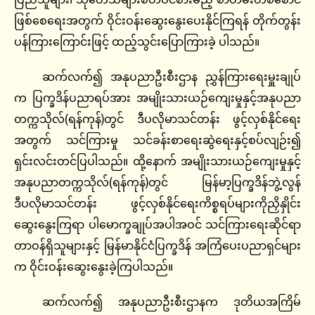
ဖြစ်စေရေးအတွက် ဝိုင်းဝန်းဆွေးနွေးပေးနိုင်ကြရန် တိုက်တွန်း
ပန်ကြားကြောင်းဖြင့် ထည့်သွင်းပြောကြားခဲ့ ပါသည်။
ဆက်လက်၍ အနုပညာဦးစီးဌာန ညွှန်ကြားရေးမှူးချုပ်
က ပြက္ခဒိန်ပညာရပ်အား အမျိုးသားယဉ်ကျေးမှုနှင့်အနုပညာ
တက္ကသိုလ်(ရန်ကုန်)တွင် ဒီပလိုမာသင်တန်း ဖွင့်လှစ်နိုင်ရေး
အတွက် သင်ကြားမှု သင်ခန်းစာရေးဆွဲရေးနှင့်စပ်လျဉ်း၍
ရှင်းလင်းတင်ပြပါသည်။ ထို့နောက် အမျိုးသားယဉ်ကျေးမှုနှင့်
အနုပညာတက္ကသိုလ်(ရန်ကုန်)တွင် မြန်မာ့ပြက္ခဒိန်ဘွဲ့လွန်
ဒီပလိုမာသင်တန်း ဖွင့်လှစ်နိုင်ရေးကိစ္စရပ်များကိုညှိနှိုင်း
ဆွေးနွေးကြရာ ပါမောက္ခချုပ်အပါအဝင် သင်ကြားရေးဆိုင်ရာ
တာဝန်ရှိသူများနှင့် မြန်မာနိုင်ငံပြက္ခဒိန် အကြံပေးပညာရှင်များ
က ဝိုင်းဝန်းဆွေးနွေးခဲ့ကြပါသည်။
ဆက်လက်၍ အနုပညာဦးစီးဌာနက ဒုတိယအကြိမ်