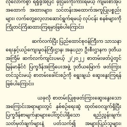
လုံလောက်စွာ ရရှိဖို့အပြင် မှီငြမ်းကိုးကားရမယ့် ကျမ်းစာအုပ်
အထောက် အထားများ၊ သင်တန်းအထောက်အကူပြုပစ္စည်း
များ၊ လက်တွေ့လေ့လာဆောင်ရွက်ရမယ့် လုပ်ငန်း စနစ်များကို
ကြိုတင်ကြံဆထားကြရမှာဖြစ်ပါကြောင်း၊
ဆက်လက်ပြီး ပြည်ထောင်စုဝန်ကြီးက သာသနာ
ရေးနှင့်ယဉ်ကျေးမှုဝန်ကြီးဌာန၊ အနုပညာ ဦးစီးဌာနက ဒုတိယ
အကြိမ် ဆက်လက်ကျင်းပမယ့် ၂/၂၀၂၂ စာတမ်းဖတ်ပွဲတွင်
မြန်မာနိုင်ငံ ပြက္ခဒိန်အကြံပေးအဖွဲ့ ဒုတိယမြောက် ဖတ်ကြား
တင်သွင်းမယ့် စာတမ်းခေါင်းစဉ်ကို ရွေးချယ် ဆွေးနွေးကြရန်
ဖြစ်ပါကြောင်း၊
ယခုလို စာတမ်းပြုစုဖတ်ကြားဆွေးနွေးသော
အကြောင်းအရာများတွင် နှစ်စဉ်ရေးဆွဲ ထုတ်ဝေလျက်ရှိပြီး
ပြက္ခဒိန်စာမျက်နှာများပေါ်တွင်ပါရှိသော ရည်ညွှန်းချက်၊
သတ်မှတ်ချက်များနဲ့ ပတ်သက်၍ အများပြည်သူများ၊