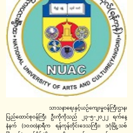
သာသနာရေးနှင့်ယဉ်ကျေးမှုဝန်ကြီးဌာန၊
ပြည်ထောင်စုဝန်ကြီး ဦးကိုကိုသည် ၂၃-၅-၂၀၂၂ ရက်နေ့
နံနက် (၁၀:၀၀)နာရီက ရန်ကုန်တိုင်းဒေသကြီး၊ ဒဂုံမြို့သစ်