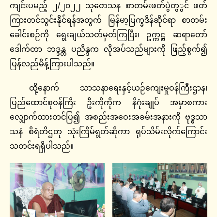
ကျင်းပမည့် ၂/၂၀၂၂ သုတေသန စာတမ်းဖတ်ပွဲတွွင် ဖတ်
ကြားတင်သွင်းနိုင်ရန်အတွက် မြန်မာ့ပြက္ခဒိန်ဆိုင်ရာ စာတမ်း
ခေါင်းစဉ်ကို ရွေးချယ်သတ်မှတ်ကြပြီး၊ ဥက္ကဋ္ဌ ဆရာတော်
ဒေါက်တာ ဘဒ္ဒန္တ ပညိန္ဒက လိုအပ်သည်များကို ဖြည့်စွက်၍
ပြန်လည်မိန့်ကြားပါသည်။
ထို့နောက် သာသနာရေးနှင့်ယဉ်ကျေးမှုဝန်ကြီးဌာန၊
ပြည်ထောင်စုဝန်ကြီး ဦးကိုကိုက နိဂုံးချုပ် အမှာစကား
လျှောက်ထားတင်ပြ၍ အစည်းအဝေးအခမ်းအနားကို ဗုဒ္ဓသာ
သနံ စိရံတိဌတု သုံးကြိမ်ရွတ်ဆိုကာ ရုပ်သိမ်းလိုက်ကြောင်း
သတင်းရရှိပါသည်။