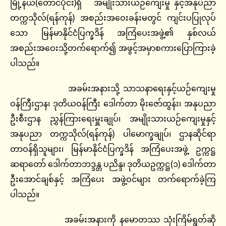
မြို့နယ်(တောင်ပိုင်း)ရှိ အမျိုးသားယဉ်ကျေးမှု နှင့်အနုပညာ
တက္ကသိုလ်(ရန်ကုန်) အစည်းအဝေးခန်းမတွင် ကျင်းပပြုလုပ်
သော မြန်မာနိုင်ငံပြက္ခဒိန် အကြံပေးအဖွဲ့၏ နှစ်လယ်
အစည်းအဝေးသို့တက်ရောက်၍ အဖွင့်အမှာစကားပြောကြားခဲ့
ပါသည်။
အခမ်းအနားသို့ သာသနာရေးနှင့်ယဉ်ကျေးမှု
ဝန်ကြီးဌာန၊ ဒုတိယဝန်ကြီး ဒေါက်တာ မိုးဇော်ထွန်း၊ အနုပညာ
ဦးစီးဌာန ညွှန်ကြားရေးမှူးချုပ်၊ အမျိုးသားယဉ်ကျေးမှုနှင့်
အနုပညာ တက္ကသိုလ်(ရန်ကုန်) ပါမောက္ခချုပ်၊ ဌာနဆိုင်ရာ
တာဝန်ရှိသူများ၊ မြန်မာနိုင်ငံပြက္ခဒိန် အကြံပေးအဖွဲ့ ဥက္ကဋ္ဌ
ဆရာတော် ဒေါက်တာဘဒ္ဒန္တ ပညိန္ဒ၊ ဒုတိယဥက္ကဋ္ဌ(၁) ဒေါက်တာ
ဦးအောင်ချစ်နှင့် အကြံပေး အဖွဲ့ဝင်များ တက်ရောက်ခဲ့ကြ
ပါသည်။
အခမ်းအနားကို နမောတဿ သုံးကြိမ်ရွတ်ဆို