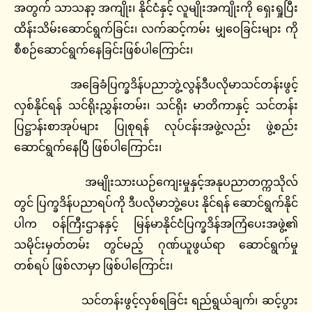
အတွက် သာသနာ့ အကျိုး၊ နိုင်ငံနှင့် လူမျိုးအကျိုးကို ရှေးရှုပြီး
ထိန်းသိမ်းဆောင်ရွက်ခြင်း၊ လက်ဆင့်ကမ်း မျှဝေခြင်းများ ကို
စီစဉ်ဆောင်ရွက်နေခြင်းဖြစ်ပါကြောင်း၊
အခြေခံပြက္ခဒိန်ပညာဘွဲ့လွန်ဒီပလိုမာသင်တန်းဖွင့်
လှစ်နိုင်ရန် သင်ရိုးညွှန်းတမ်း၊ သင်ရိုး မာတိကာနှင့် သင်တန်း
ပြဋ္ဌာန်းစာအုပ်များ ပြုစုရန် လုပ်ငန်းအဖွဲ့လည်း ဖွဲ့စည်း
ဆောင်ရွက်နေပြီ ဖြစ်ပါကြောင်း၊
အမျိုးသားယဉ်ကျေးမှုနှင့်အနုပညာတက္ကသိုလ်
တွင် ပြက္ခဒိန်ပညာရပ်ကို ဒီပလိုမာဘွဲ့ပေး နိုင်ရန် ဆောင်ရွက်နိုင်
ပါက ဝန်ကြီးဌာနနှင့် မြန်မာနိုင်ငံပြက္ခဒိန်အကြံပေးအဖွဲ့၏
သမိုင်းမှတ်တမ်း တွင်မည့် ဂုဏ်ယူဖွယ်ရာ ဆောင်ရွက်မှု
တစ်ရပ် ဖြစ်လာမှာ ဖြစ်ပါကြောင်း၊
သင်တန်းဖွင့်လှစ်ရခြင်း ရည်ရွယ်ချက်၊ ဆင့်ပွား