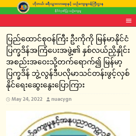
ပြည်ထောင်စုဝန်ကြီး ဦးကိုကို မြန်မာနိုင်ငံ
ပြက္ခဒိန်အကြံပေးအဖွဲ့၏ နှစ်လယ်ညှိနှိုင်း
အစည်းအဝေးသို့တက်ရောက်၍ မြန်မာ့
ပြက္ခဒိန် ဘွဲ့လွန်ဒီပလိုမာသင်တန်းဖွင့်လှစ်
နိုင်ရေးဆွေးနွေးပြောကြား
May 24, 2022
nuacygn