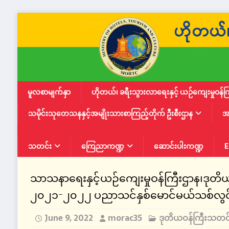
မူလစာမျက်နှာ
ဟိုတယ်၊ ခရီးသွားလာရေးနှင့် ယဉ်ကျေးမှုဝန်က
သမိုင်းသုတေသနနှင့်အမျိုးသားစာကြည့်တိုက် ဦးစီးဌာန
အ
သတင်း
ကြေညာကဏ္ဍ
ဆောင်းပါးကဏ္ဍ
E
သာသနာရေးနှင့်ယဉ်ကျေးမှုဝန်ကြီးဌာန၊ဒုတိယ
၂၀၂၁-၂၀၂၂ ပညာသင်နှစ်မောင်မယ်သစ်လွင်ကြို
June 9, 2022
morac35
ဒုတိယဝန်ကြီးသတင