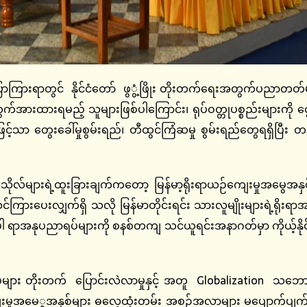
ွင် နိုင်ငံတော် ဖွွံ့ဖြိုး တိုးတက်ရေးအတွက်ပညာတတ်များစွ
တွက်အားထားရမည့် သူများဖြစ်ပါကြောင်း၊ ရုပ်ဝတ္တုပစ္စည်းများကို
သာ တွေးခေါ်မှုစွမ်းရည်၊ တီထွင်ကြံဆမှု စွမ်းရည်တွေရရှိပြီး တန
ရဲ့ထူးခြားချက်ကတော့ မြန်မာ့ရိုးရာယဉ်ကျေးမှုအမွေအနှစ်မျာ
်ကြားပေးလျှက်ရှိ သလို မြန်မာတိုင်းရင်း သားလူမျိုးများရဲ့ရိုးရာ
သနာပါ ရာအနုပညာရပ်များကို စနစ်တကျ သင်ယူရင်းအနာဂတ်မှာ ကိုယ့်နိုင်င
 တိုးတက် ပြောင်းလဲလာမှုနှင့် အတူ Globalization သဘောအရ 
မှုအမေွအနှစ်များ ဓလေ့ထုံးတမ်း အစဉ်အလာများ မပျောက်ပျက်အော