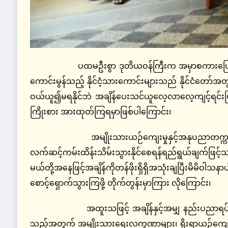
ပထမဦးစွာ ဒုတိယဝန်ကြီးက အမှာစကားပြောကြားရာတ
ကောင်းမွန်သည့် နိုင်ငံ့သားကောင်းများသည် နိုင်ငံတော်အ
ဝယ်ယူ၍မရနိုင်ဘဲ အချိန်ပေးသင်ယူလေ့လာလေ့ကျင့်ရင်းဖြင့်
ကြိုးစား အားထုတ်ကြရမှာဖြစ်ပါကြောင်း၊
အမျိုးသားယဉ်ကျေးမှုနှင့်အနုပညာတက္ကသိုလ်များ
လက်ဆင့်ကမ်းထိန်းသိမ်းသွားနိုင်စေရန်ရည်ရွယ်ချက်ဖြင့်သင
မယ်တို့အနေဖြင့်အချိန်ကိုတန်ဖိုးရှိရှိအသုံးချပြီးမိမိဝါ
စောင့်ရှောက်သွားကြဖို့ တိုက်တွန်းမှာကြား လိုကြောင်း၊
အထူးသဖြင့် အချိန်နှင့်အမျှ နည်းပညာရပ်များ
သည့်အတွက် အမျိုးသားရေးလက္ခဏာများ၊ ရိုးရာယဉ်ကျေး