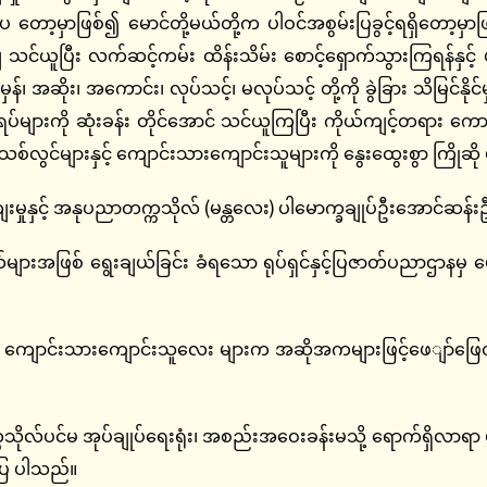
်းပ တော့မှာဖြစ်၍ မောင်တို့မယ်တို့က ပါဝင်အစွမ်းပြခွင့်ရရှိတော့မှ
င်ယူပြီး လက်ဆင့်ကမ်း ထိန်းသိမ်း စောင့်ရှောက်သွားကြရန်နှင့် 
အဆိုး၊ အကောင်း၊ လုပ်သင့်၊ မလုပ်သင့် တို့ကို ခွဲခြား သိမြင်နိုင်မှာ
များကို ဆုံးခန်း တိုင်အောင် သင်ယူကြပြီး ကိုယ်ကျင့်တရား ကောင
်သစ်လွင်များနှင့် ကျောင်းသားကျောင်းသူများကို နွေးထွေးစွာ ကြို
့် အနုပညာတက္ကသိုလ် (မန္တလေး) ပါမောက္ခချုပ်ဦးအောင်ဆန်းဦ
ားအဖြစ် ရွေးချယ်ခြင်း ခံရသော ရုပ်ရှင်နှင့်ပြဇာတ်ပညာဌာနမှ
င်းသားကျောင်းသူလေး များက အဆိုအကများဖြင့်ဖေျာ်ဖြေတင်ဆက်
ပင်မ အုပ်ချုပ်ရေးရုံး၊ အစည်းအဝေးခန်းမသို့ ရောက်ရှိလာရာ ပ
်ပြ ပါသည်။