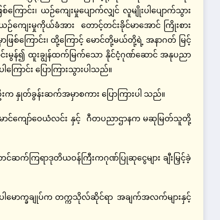
ာဖြစ်ကြောင်း၊ ယဉ်ကျေးမှုပျောက်လျှင် လူမျိုးပါပျောက်သွား
ယဉ်ကျေးမှုကိုယ်ခံအား တောင့်တင်းခိုင်မာအောင် ကြိုးစား
ဖြစ်ကြောင်း၊ ထို့ကြောင့် မောင်တို့မယ်တို့ရဲ့ အနာဂတ် မြင့်
်းမွန်၍ ထူးချွန်ထက်မြက်သော နိုင်ငံ့ဂုဏ်ဆောင် အနုပညာ
ဆို ပါကြောင်း ပြောကြားသွားပါသည်။
းက နှုတ်ခွန်းဆက်အမှာစကား ပြောကြားပါ သည်။
 မောင်ကျော်ဝေယံလင်း နှင့် ဂီတပညာဌာနက မဆုမြတ်သူတို့
ကြရာဒုတိယဝန်ကြီးကဂုဏ်ပြုဆုငွေများ ချီးမြှင့်ခဲ့
ါမောက္ခချုပ်က တက္ကသိုလ်ဆိုင်ရာ အချက်အလက်များနှင့်