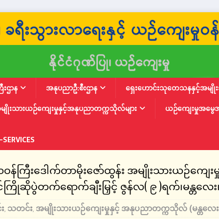
ြီးဌာန
အနုပညာဦ:စီးဌာန
ရှေးဟောင်းသုတေသနနှင့်အမျိုးသ
မျိုးသားယဉ်ကျေးမှုနှင့်အနုပညာတက္ကသိုလ်များ
ယဉ်ကျေးမှုအမွေ
-SERVICES
ဝန်ကြီးဒေါက်တာမိုးဇော်ထွန်း အမျိုးသားယဉ်ကျေးမှ
ဆိုပွဲတက်ရောက်ချီးမြှင့် ဇွန်လ( ၉ )ရက်၊မန္တလေး
်း
သတင်း
အမျိုးသားယဉ်ကျေးမှုနှင့် အနုပညာတက္ကသိုလ် (မန္တလေး
,
,