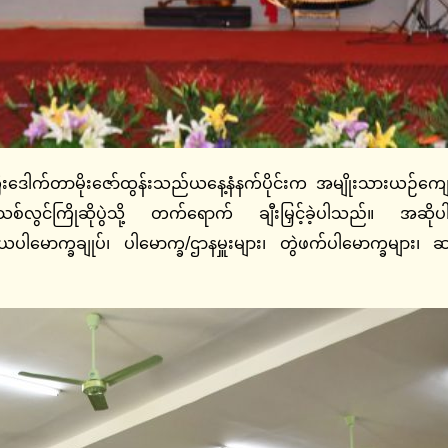
းဒေါက်တာမိုးဇော်ထွန်းသည်ယနေ့နံနက်ပိုင်းက အမျိုးသားယဉ်ကျေးမ
ိုဆိုပွဲသို့ တက်ရောက် ချီးမြှင့်ခဲ့ပါသည်။ အဆိုပါအခ
ုတိယပါမောက္ခချုပ်၊ ပါမောက္ခ/ဌာနမှူးများ၊ တွဲဖက်ပါမောက္ခမျာ