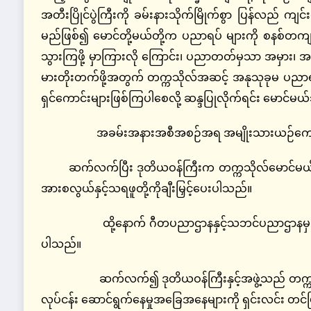
အတီးပြိုင်ပွဲကြီးကို ခမ်းနားသိုက်မြိုက်စွာ ပြန်လည် ကျင
မည်ဖြစ်၍ မောင်တို့မယ်တို့က ပညာရပ် များကို စနစ်တကျ သ
သွားကြဖို့ မှာကြားလို ကြောင်း၊ ပညာတတ်မှသာ အမှား၊ အမှန်၊ 
မားတိုးတက်ဖို့အတွက် တက္ကသိုလ်အဆင့် အနုသုခုမ ပညာရပ်
ရှင်ကောင်းများဖြစ်ကြပါစေလို့ ဆန္ဒပြုလိုက်ရင်း မောင်မယ
အခမ်းအနားအစီအစဉ်အရ အမျိုးသားယဉ်ကျေးမှုနှင
ဆက်လက်ပြီး ဒုတိယဝန်ကြီးက တက္ကသိုလ်မောင်မယ်မျ
အားစလွယ်နှင့်သရဖူတို့ကိုချီးမြှင့်ပေးပါသည်။
ထို့နောက် ဂီတပညာဌာနနှင့်သဘင်ပညာဌာနမှ ကျော
ပါသည်။
ဆက်လက်၍ ဒုတိယဝန်ကြီးနှင့်အဖွဲ့သည် တက္ကသိုလ်
လုပ်ငန်း ဆောင်ရွက်နေမှုအခြေအနေများကို ရှင်းလင်း တင