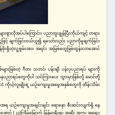
ာလိုအပ်ပါကြောင်း၊ ပညာထူးချွန်ပြီးကိုယ်ကျင့် တရား
 ငွေဖြင့် ချက်ခြင်းဝယ်ယူ၍ ရသော်လည်း ပညာကိုမူချက်ခြင်း
်ဖိုးရှိတဲ့လူ့စွမ်းအား အရင်း အမြစ်တွေဖြစ်ထွန်းလာအောင်
းဖြစ်တဲ့ ဂီတ၊ သဘင်၊ ပန်းချီ၊ ပန်းပုပညာရပ် များကို
အနုပညာရပ်တွေကိုပါ သင်ကြားပေး သွားမှာဖြစ်လို့ မောင်တို့
ံ ကိုယ့်လူမျိုးရဲ့ ယဉ်ကျေးမှုအမွေအနှစ်တွေကို ထိန်းသိမ်း
ယဉ်ကျေးမှုအချင်းချင်း ရောနှော စီးဆင်းလျက်ရှိ နေ
င် (၂၃)ကြိမ်မြောက် မြန်မာ့ရိုးရာ အဆို၊ အက၊ အရေး၊