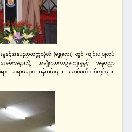
ှုနှင့်အနုပညာတက္ကသိုလ် (မန္တလေး) တွင် ကျင်းပပြုလုပ်
မ်းအနားသို့ အမျိုးသားယဉ်ကျေးမှုနှင့် အနုပညာ
း၊ ဆရာ၊ ဆရာမများ၊ ဝန်ထမ်းများ၊ မောင်မယ်သစ်လွင်များ၊