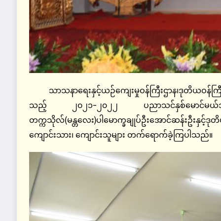
သာသနာရေးနှင့်ယဉ်ကျေးမှုဝန်ကြီးဌာန၊ဒုတိယဝန်ကြီ
သည့် ၂၀၂၁-၂၀၂၂ ပညာသင်နှစ်မောင်မယ်သစ်လွင်ကြ
တက္ကသိုလ်(မန္တလေး)ပါမောက္ခချုပ်ဦးအောင်ဆန်းဦးနှင့်ဒ
ကျောင်းသား၊ ကျောင်းသူများ တက်ရောက်ခဲ့ကြပါသည်။