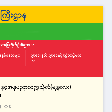
ားပြတိုက်ဦးစီးဌာန
အနှစ်ဒေသများ
ဥပဒေ၊ နည်းဥပဒေနှင့် ပဋိညာဉ်များ
ုနှင့်အနုပညာတက္ကသိုလ်(မန္တလေး)
။
)
0