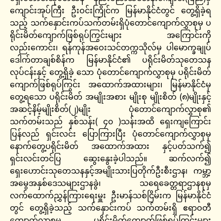
ကျောင်းအုပ်ကြီး ဦးဝင်းကြိုင်က မြန်မာနိုင်ငံတွင် တွေ့ရှိခဲ့ရ
သည့် သက်နှောင်းကပ်သက်တမ်းရှိပုံတောင်ကျောက်လွှာစုမှ ပ
ရိုင်းမိတ်ကျောက်ဖြစ်ရုပ်ကြွင်းများ အကြောင်းကို
လည်းကောင်း၊ ရန်ကုန်အဝေးသင်တက္ကသိုလ်မှ ပါမောက္ခချုပ်
ဒေါက်တာချစ်စိန်က မြန်မာနိုင်ငံ၏ ပရိုင်းမိတ်သုတေသန
လုပ်ငန်းနှင့် တွေ့ရှိခဲ့ သော ပုံတောင်ကျောက်လွှာစုမှ ပရိုင်းမိတ်
ကျောက်ဖြစ်ရုပ်ကြွင်း အထောက်အထားများ၊ မြန်မာနိုင်ငံမှ
တွေ့ရသော ပရိုင်းမိတ် အမျိုးအစား မျိုးစု မျိုးစိတ် (၈)မျိုးနှင့်
အဆင့်နိမ့်မျိုးစိတ်(၂)မျိုး ပုံတောင်ကျောက်လွှာစု၏
သက်တမ်းသည် နှစ်သန်း( ၄၀ )သန်းအထိ ရှေးကျကြောင်း
ပြန်လည် ရှင်းလင်း ပြောကြားပြီး ပုံတောင်ကျောက်လွှာစုမှ
နောက်တွေ့ပရိုင်းမိတ် အထောက်အထား နှင့်ပတ်သက်၍
ရှင်းလင်းတင်ပြ ဆွေးနွေးခဲ့ပါသည်။ ဆက်လက်၍
ရှေးဟောင်းသုတေသနနှင့်အမျိုးသားပြတိုက်ဦးစီးဌာန၊ ကမ္ဘာ့
အမွေအနှစ်ဒေသများဌာနခွဲ၊ သရေခေတ္တရာဌာနစုမှ
လက်ထောက်ညွှန်ကြားရေးမှူး ဦးမာန်သစ်ငြိမ်းက မြန်မာနိုင်ငံ
တွင် တွေ့ရှိခဲ့သည့် သက်နှောင်းကပ် သက်တမ်းရှိ ဧရာဝတီ
ကျောက်လွှာစုမှ ပရိုင်းမိတ်ကျောက်ဖြစ်ရုပ်ကြွင်းများ