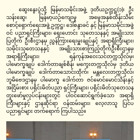
ဆွေးနွေးပွဲသို့ မြန်မာသမိုင်းအဖွဲ့ ဒုတိယဥက္ကဋ္ဌ(၁)၊ ဦး
သန်းဆွေ၊ မြန်မာ့ယဉ်ကျေးမှု အမွေအနှစ်ထိန်းသိမ်း
စောင့်ရှောက်ရေးအဖွဲ့ ဥက္ကဋ္ဌ၊ ဒေါ်စန္ဒာခင် နှင့် မြန်မာသမိုင်းအဖွဲ့
ဝင် ပညာရှင်ကြီးများ၊ ရှေးဟောင်း သုတေသနနှင့် အမျိုးသား
ပြတိုက် ဦးစီးဌာနမှ ညွှန်ကြားရေးမှူးချုပ်နှင့် အရာရှိကြီးများ၊
သမိုင်းသုတေသနနှင့် အမျိုးသားစာကြည့်တိုက်ဦးစီးဌာနမှ
အရာရှိကြီးများ၊ ရန်ကုန်အဝေးသင်တက္ကသိုလ်မှ၊
ပါမောက္ခချုပ် ဒေါက်တာချစ်စိန်၊ မကွေးတက္ကသိုလ်မှ ဒုတိယ
ပါမောက္ခချုပ် ဒေါက်တာသောင်းထိုက်၊ မန္တလေးတက္ကသိုလ်၊
ဘူမိဗေဒဌာနမှ ပါမောက္ခ ဒေါက်တာ ဇင်မောင်မောင်သိန်းနှင့်
အငြိမ်းစား ပရိုင်းမိတ်ပညာ ရှင်ကြီးများ၊ ပရိုင်းမိတ်သုတေသန
တူးဖော်မှုလုပ်ငန်းများတွင် ပါဝင်ဆောင်ရွက်ခဲ့သော အရာရှိ
ကြီးများနှင့် ဌာနဆိုင်ရာ ဝန်ထမ်းများ၊ လေ့လာသူ ပြင်ပ
ပညာရှင်များ တက်ရောက် ကြပါသည်။