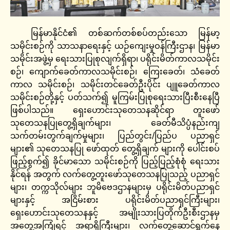
မြန်မာနိုင်ငံ၏ တစ်ဆက်တစ်စပ်တည်းသော မြန်မာ့
သမိုင်းစဉ်ကို သာသနာရေးနှင့် ယဉ်ကျေးမှုဝန်ကြီးဌာန၊ မြန်မာ
သမိုင်းအဖွဲ့မှ ရေးသားပြုစုလျက်ရှိရာ၊ ပရိုင်းမိတ်ကာလသမိုင်း
စဉ်၊ ကျောက်ခေတ်ကာလသမိုင်းစဉ်၊ ကြေးခေတ်၊ သံခေတ်
ကာလ သမိုင်းစဉ်၊ သမိုင်းတင်ခေတ်ဦးပိုင်း ပျူခေတ်ကာလ
သမိုင်းစဉ်တို့နှင့် ပတ်သက်၍ မူကြမ်းပြုစုရေးသားပြီးစီးနေပြီ
ဖြစ်ပါသည်။ ရှေးဟောင်းသုတေသနဆိုင်ရာ တူးဖော်
သုတေသနပြုတွေ့ရှိချက်များ၊ ခေတ်မီသိပ္ပံနည်းကျ
သက်တမ်းတွက်ချက်မှုများ၊ ပြည်တွင်း/ပြည်ပ ပညာရှင်
များ၏ သုတေသနပြု ‌ဖော်ထုတ် တွေ့ရှိချက် များကို ပေါင်းစပ်
ဖြည့်စွက်၍ ခိုင်မာသော သမိုင်းစဉ်ကို ပြည့်ပြည့်စုံစုံ ရေးသား
နိုင်ရန် အတွက် လက်တွေ့တူးဖော်သုတေသနပြုသည့် ပညာရှင်
များ၊ တက္ကသိုလ်များ ဘူမိဗေဒဌာနများမှ ပရိုင်းမိတ်ပညာရှင်
များနှင့် အငြိမ်းစား ပရိုင်းမိတ်ပညာရှင်ကြီးများ၊
ရှေးဟောင်းသုတေသနနှင့် အမျိုးသားပြတိုက်ဦးစီးဌာနမှ
အတွေ့အကြုံရင့် အရာရှိကြီးများ၊ လက်တွေ့ဆောင်ရွက်နေ