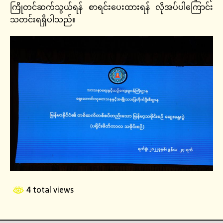
ကြိုတင်ဆက်သွယ်ရန် စာရင်းပေးထားရန် လိုအပ်ပါကြောင်း
သတင်းရရှိပါသည်။
4 total views