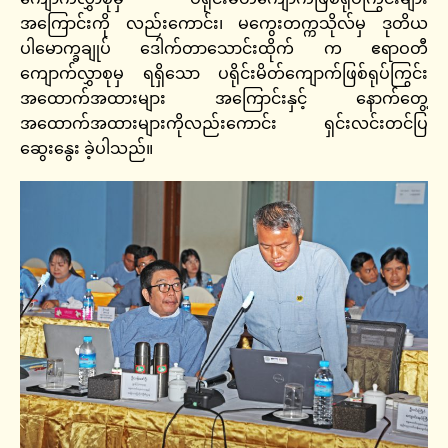
အကြောင်းကို လည်းကောင်း၊ မကွေးတက္ကသိုလ်မှ ဒုတိယ
ပါမောက္ခချုပ် ဒေါက်တာသောင်းထိုက် က ဧရာဝတီ
ကျောက်လွှာစုမှ ရရှိသော ပရိုင်းမိတ်ကျောက်ဖြစ်ရုပ်ကြွင်း
အထောက်အထားများ အကြောင်းနှင့် နောက်တွေ့
အထောက်အထားများကိုလည်းကောင်း ရှင်းလင်းတင်ပြ
ဆွေးနွေး ခဲ့ပါသည်။