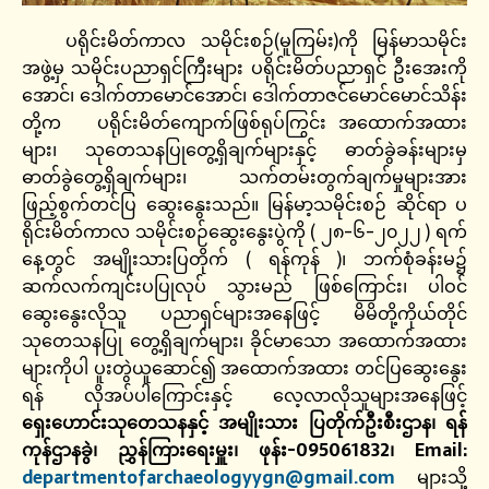
ပရိုင်းမိတ်ကာလ သမိုင်းစဉ်(မူကြမ်း)ကို မြန်မာသမိုင်း
အဖွဲ့မှ သမိုင်းပညာရှင်ကြီးများ ပရိုင်းမိတ်ပညာရှင် ဦးအေးကို
အောင်၊ ဒေါက်တာမောင်အောင်၊ ဒေါက်တာဇင်မောင်မောင်သိန်း
တို့က ပရိုင်းမိတ်ကျောက်ဖြစ်ရုပ်ကြွင်း အထောက်အထား
များ၊ သုတေသနပြုတွေ့ရှိချက်များနှင့် ဓာတ်ခွဲခန်းများမှ
ဓာတ်ခွဲတွေ့ရှိချက်များ၊ သက်တမ်းတွက်ချက်မှုများအား
ဖြည့်စွက်တင်ပြ ဆွေးနွေးသည်။ မြန်မာ့သမိုင်းစဉ် ဆိုင်ရာ ပ
ရိုင်းမိတ်ကာလ သမိုင်းစဉ်ဆွေးနွေးပွဲကို ( ၂၈-၆-၂၀၂၂ ) ရက်
နေ့တွင် အမျိုးသားပြတိုက် ( ရန်ကုန် )၊ ဘက်စုံခန်းမ၌
ဆက်လက်ကျင်းပပြုလုပ် သွားမည် ဖြစ်ကြောင်း၊ ပါဝင်
ဆွေးနွေးလိုသူ ပညာရှင်များအနေဖြင့် မိမိတို့ကိုယ်တိုင်
သုတေသနပြု တွေ့ရှိချက်များ၊ ခိုင်မာသော အထောက်အထား
များကိုပါ ပူးတွဲယူဆောင်၍ အထောက်အထား တင်ပြဆွေးနွေး
ရန် လိုအပ်ပါကြောင်းနှင့် လေ့လာလိုသူများအနေဖြင့်
ရှေးဟောင်းသုတေသနနှင့် အမျိုးသား ပြတိုက်ဦးစီးဌာန၊ ရန်
ကုန်ဌာနခွဲ၊ ညွှန်ကြားရေးမှူး၊ ဖုန်း-095061832၊ Email:
departmentofarchaeologyygn@gmail.com
များသို့