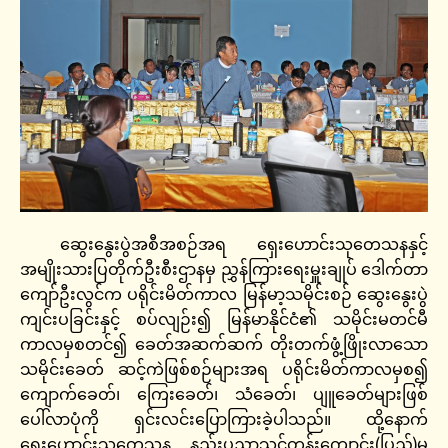
ဆွေးနွေးပွဲအစီအစဉ်အရ ရှေးဟောင်းသုတေသနနှင့်
အမျိုးသားပြတိုက်ဦးစီးဌာနမှ ညွှန်ကြားရေးမှူးချုပ် ဒေါက်တာ
ကျော်ဦးလွင်က ပရိုင်းမိတ်ကာလ မြန်မာ့သမိုင်းစဉ် ဆွေးနွေးပွဲ
ကျင်းပခြင်းနှင့် စပ်လျဉ်း၍ မြန်မာနိုင်ငံ၏ သမိုင်းမတင်မီ
ကာလမှစတင်၍ ခေတ်အဆက်ဆက် တိုးတက်ဖွံ့ဖြိုးလာသော
သမိုင်းခေတ် ဆင့်ကဲဖြစ်စဉ်များအရ ပရိုင်းမိတ်ကာလမှစ၍
ကျောက်ခေတ်၊ ကြေးခေတ်၊ သံခေတ်၊ ပျူခေတ်များဖြစ်
ပေါ်လာပုံကို ရှင်းလင်းပြောကြားခဲ့ပါသည်။ ထို့နောက်
ရှေးဟောင်းသုတေသန နည်းပညာသင်တန်းကျောင်း(ပြည်)မှ