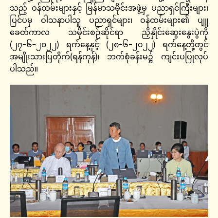
သည့် ဝန်ထမ်းများနှင့် မြန်မာသမိုင်းအဖွဲ့မှ ပညာရှင်ကြီးများ၊
ပြင်ပမှ ဝါသနာပါသူ ပညာရှင်များ၊ ဝန်ထမ်းများ၏ ပျူ
ခေတ်ကာလ သမိုင်းစဉ်ဆိုင်ရာ ညှိနှိုင်းဆွေးနွေးပွဲကို
(၂၇-၆-၂၀၂၂) ရက်နေ့နှင့် (၂၈-၆-၂၀၂၂) ရက်နေ့တို့တွင်
အမျိုးသားပြတိုက်(ရန်ကုန်)၊ ဘက်စုံခန်းမ၌ ကျင်းပပြုလုပ်
ပါသည်။