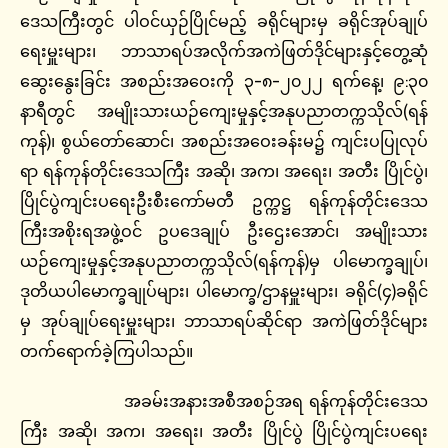
ဒေသကြီးတွင် ပါဝင်ယှဉ်ပြိုင်မည့် ခရိုင်များမှ ခရိုင်အုပ်ချုပ်
ရေးမှူးများ၊ ဘာသာရပ်အလိုက်အကဲဖြတ်ဒိုင်များနှင့်တွေ့ဆုံ
ဆွေးနွေးခြင်း အစည်းအဝေးကို ၃-၈-၂၀၂၂ ရက်နေ့၊ ၉:၃၀
နာရီတွင် အမျိုးသားယဉ်ကျေးမှုနှင့်အနုပညာတက္ကသိုလ်(ရန်
ကုန်)၊ စွယ်တော်ဆောင်၊ အစည်းအဝေးခန်းမ၌ ကျင်းပပြုလုပ်
ရာ ရန်ကုန်တိုင်းဒေသကြီး အဆို၊ အက၊ အရေး၊ အတီး ပြိုင်ပွဲ၊
ပြိုင်ပွဲကျင်းပရေးဦးစီးကော်မတီ ဥက္ကဋ္ဌ ရန်ကုန်တိုင်းဒေသ
ကြီးအစိုးရအဖွဲ့ဝင် ဥပဒေချုပ် ဦးဌေးအောင်၊ အမျိုးသား
ယဉ်ကျေးမှုနှင့်အနုပညာတက္ကသိုလ်(ရန်ကုန်)မှ ပါမောက္ခချုပ်၊
ဒုတိယပါမောက္ခချုပ်များ၊ ပါမောက္ခ/ဌာနမှူးများ၊ ခရိုင်(၄)ခရိုင်
မှ အုပ်ချုပ်ရေးမှူးများ၊ ဘာသာရပ်ဆိုင်ရာ အကဲဖြတ်ဒိုင်များ
တက်ရောက်ခဲ့ကြပါသည်။
အခမ်းအနားအစီအစဉ်အရ ရန်ကုန်တိုင်းဒေသ
ကြီး အဆို၊ အက၊ အရေး၊ အတီး ပြိုင်ပွဲ ပြိုင်ပွဲကျင်းပရေး