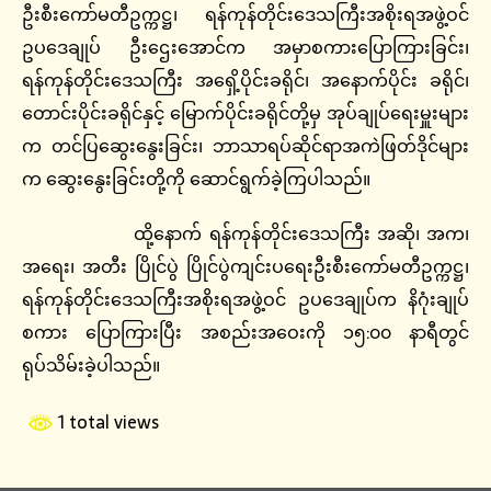
ဦးစီးကော်မတီဥက္ကဋ္ဌ၊ ရန်ကုန်တိုင်းဒေသကြီးအစိုးရအဖွဲ့ဝင်
ဥပဒေချုပ် ဦးဌေးအောင်က အမှာစကားပြောကြားခြင်း၊
ရန်ကုန်တိုင်းဒေသကြီး အရှေိ့ပိုင်းခရိုင်၊ အနောက်ပိုင်း ခရိုင်၊
တောင်းပိုင်းခရိုင်နှင့် မြောက်ပိုင်းခရိုင်တို့မှ အုပ်ချုပ်ရေးမှူးများ
က တင်ပြဆွေးနွေးခြင်း၊ ဘာသာရပ်ဆိုင်ရာအကဲဖြတ်ဒိုင်များ
က ဆွေးနွေးခြင်းတို့ကို ဆောင်ရွက်ခဲ့ကြပါသည်။
ထို့နောက် ရန်ကုန်တိုင်းဒေသကြီး အဆို၊ အက၊
အရေး၊ အတီး ပြိုင်ပွဲ ပြိုင်ပွဲကျင်းပရေးဦးစီးကော်မတီဥက္ကဋ္ဌ၊
ရန်ကုန်တိုင်းဒေသကြီးအစိုးရအဖွဲ့ဝင် ဥပဒေချုပ်က နိဂုံးချုပ်
စကား ပြောကြားပြီး အစည်းအဝေးကို ၁၅:၀၀ နာရီတွင်
ရုပ်သိမ်းခဲ့ပါသည်။
1 total views