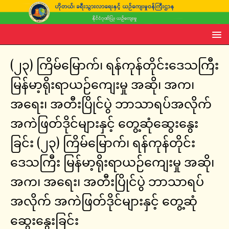
(၂၃) ကြိမ်မြောက်၊ ရန်ကုန်တိုင်းဒေသကြီး
မြန်မာ့ရိုးရာယဉ်ကျေးမှု အဆို၊ အက၊
အရေး၊ အတီးပြိုင်ပွဲ ဘာသာရပ်အလိုက်
အကဲဖြတ်ဒိုင်များနှင့် တွေ့ဆုံဆွေးနွေး
ခြင်း (၂၃) ကြိမ်မြောက်၊ ရန်ကုန်တိုင်း
ဒေသကြီး မြန်မာ့ရိုးရာယဉ်ကျေးမှု အဆို၊
အက၊ အရေး၊ အတီးပြိုင်ပွဲ ဘာသာရပ်
အလိုက် အကဲဖြတ်ဒိုင်များနှင့် တွေ့ဆုံ
ဆွေးနွေးခြင်း