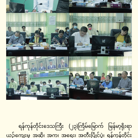
ရန်ကုန်တိုင်းဒေသကြီး (၂၃)ကြိမ်မြောက် မြန်မာ့ရိုးရာ
ယဉ်ကျေးမှု အဆို၊ အက၊ အရေး၊ အတီးပြိုင်ပွဲ၊ ရန်ကုန်တိုင်း