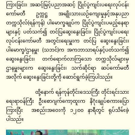
ကြားခြင်း၊ အဆင့်မြင့်ပညာအဆင့် ပြိုင်ပွဲကျင်းပရေးလုပ်ငန်း
ကော်မတီ ဥက္ကဋ္ဌ အမျိုးသားယဉ်ကျေးမှုနှင့်အနုပညာ
တက္ကသိုလ်(ရန်ကုန်) ပါမောက္ခချုပ်က ပြိုင်ပွဲကျင်းပမည့်နေရာ
များနှင့် ပတ်သက်၍ တင်ပြဆွေးနွေးခြင်း၊ ပြိုင်ပွဲကျင်းပရေး
လုပ်ငန်းကော်မတီ အတွင်းရေးမှူးက တင်ပြ ဆွေးနွေးခြင်း၊
ပါမောက္ခ/ဌာနမှူး (သဘင်)က အကဘာသာရပ်နှင့်ပတ်သက်၍
ဆွေးနွေးခြင်း၊ တက်ရောက်လာကြသော တက္ကသိုလ်များမှ
ဌာနမှူးများက ဆွေးနွေးခြင်း၊ သက်ဆိုင်ရာ ဆပ်ကော်မတီ
အလိုက် ဆွေးနွေးခြင်းတို့ကို ဆောင်ရွက်ခဲ့ကြပါသည်။
ထို့နောက် ရန်ကုန်တိုင်းဒေသကြီး တိုင်းရင်းသား
ရေးရာဝန်ကြီး ဦးစောဂျက်ကော့ထူးက နိဂုံးချုပ်စကားပြော
ကြားပြီး အစည်းအဝေးကို ၁၂:၀၀ နာရီတွင် ရုပ်သိမ်းခဲ့
ပါသည်။