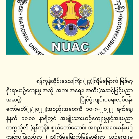
ရန်ကုန်တိုင်းဒေသကြီး (၂၃)ကြိမ်မြောက် မြန်မာ့
ရိုးရာယဉ်ကျေးမှု အဆို၊ အက၊ အရေး၊ အတီး(အဆင့်မြင့်ပညာ
အဆင့်) ပြိုင်ပွဲကျင်းပရေးလုပ်ငန်း
ကော်မတီ(၂/၂၀၂၂)အစည်းအဝေးကို ၁၀-၈-၂၀၂၂ ရက်နေ့၊
နံနက် ၁၀:၀၀ နာရီတွင် အမျိုးသားယဉ်ကျေးမှုနှင့်အနုပညာ
တက္ကသိုလ် (ရန်ကုန်)၊ စွယ်တော်ဆောင်၊ အစည်းအဝေးခန်းမ၌
ကျင်းပပြုလုပ်ရာ (၂၃)ကြိမ်မြောက်မြန်မာ့ရိုးရာ ယဉ်ကျေးမူ