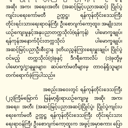
အဆို၊ အက၊ အရေး၊အတီး (အဆင့်မြင့်ပညာအဆင့်) ပြိုင်ပွဲ
ကျင်းပရေးကော်မတီ ဥက္ကဋ္ဌ၊ ရန်ကုန်တိုင်းဒေသကြီး
တိုင်းရင်းသားရေးရာဝန်ကြီး ဦးစောဂျက်ကော့ထူး၊
အမျိုးသား
ယဉ်ကျေးမှုနှင့်အနုပညာတက္ကသိုလ်(ရန်ကုန်) ပါမောက္ခချုပ်၊
ရန်ကုန်အနောက်ပိုင်းတက္ကသိုလ် ပါမောက္ခချုပ်၊
အဆင့်မြင့်ပညာဦးစီးဌာန ဒုတိယညွှန်ကြားရေးမှူးချုပ်၊ ပြိုင်ပွဲ
ဝင်မည့် တက္ကသိုလ်(၇)ခုနှင့် ဒီဂရီကောလိပ် (၁)ခုတို့မှ
ပါမောက္ခ/ဌာနမှူးများ၊ ဆပ်ကော်မတီများမှ တာဝန်ရှိသူများ
တက်ရောက်ခဲ့ကြပါသည်။
အစည်းအဝေးတွင် ရန်ကုန်တိုင်းဒေသကြီး
(၂၃)ကြိမ်မြောက် မြန်မာ့ရိုးရာယဉ်ကျေးမှု အဆို၊ အက၊
အရေး၊ အတီး (အဆင့်မြင့်ပညာအဆင့်)ပြိုင်ပွဲ၊ ပြိုင်ပွဲကျင်းပ
ရေးကော်မတီ ဥက္ကဋ္ဌ ရန်ကုန်တိုင်းဒေသကြီး တိုင်းရင်းသား
ရေးရာဝန်ကြီး ဦးစောဂျက်ကော့ထူးက
အဖွင့်အမှာစကား ပြော