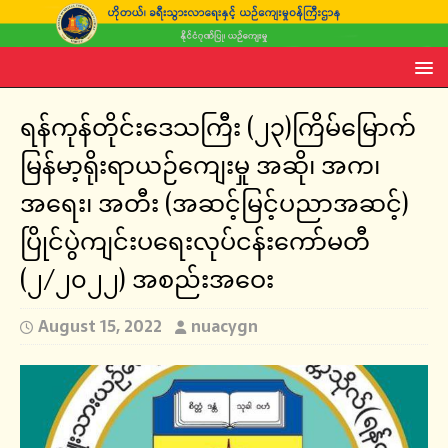
ရန်ကုန်တိုင်းဒေသကြီး (၂၃)ကြိမ်မြောက်
မြန်မာ့ရိုးရာယဉ်ကျေးမှု အဆို၊ အက၊
အရေး၊ အတီး (အဆင့်မြင့်ပညာအဆင့်)
ပြိုင်ပွဲကျင်းပရေးလုပ်ငန်းကော်မတီ
(၂/၂၀၂၂) အစည်းအဝေး
August 15, 2022
nuacygn