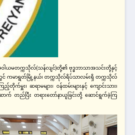
က္ကသိုလ်(သန်လျင်)တို့၏ ဗုဒ္ဓဘာသာအသင်းတို့နှင့်
င် ကမာရွတ်မြို့နယ်၊ တက္ကသိုလ်ရိပ်သာလမ်းရှိ တက္ကသိုလ်
ြည့်တိုက်မှူး၊ ဆရာမများ၊ ဝန်ထမ်းများနှင့် ကျောင်းသား၊
ောက် တည်ပြီး တရားတော်နာယူခြင်းတို့ ဆောင်ရွက်ခဲ့ကြ