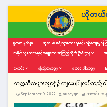
မူလစာမျက်နှာ
ဟိုတယ်၊ ခရီးသွားလာရေးနှင့် ယဉ်ကျေးမှုဝန်က
သမိုင်းသုတေသနနှင့်အမျိုးသားစာကြည့်တိုက် ဦးစီးဌာန
အ
သတင်း
ကြေညာကဏ္ဍ
ဆောင်းပါးကဏ္ဍ
E
တက္ကသိုလ်များဓမ္မာရုံ၌ ကျင်းပပြုလုပ်သည့် 
September 9, 2022
nuacygn
သတင်း
အမျ
,