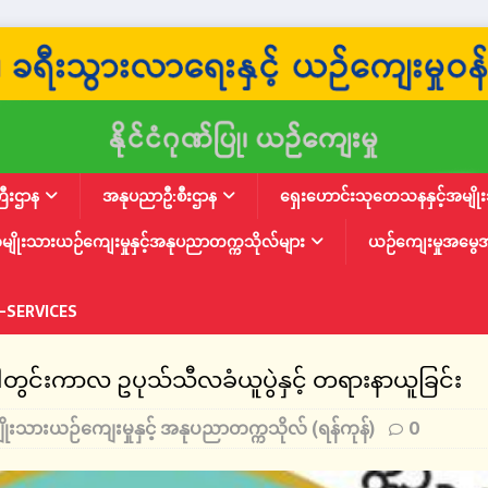
ြီးဌာန
အနုပညာဦ:စီးဌာန
ရှေးဟောင်းသုတေသနနှင့်အမျိုးသ
မျိုးသားယဉ်ကျေးမှုနှင့်အနုပညာတက္ကသိုလ်များ
ယဉ်ကျေးမှုအမွေ
-SERVICES
ဝါတွင်းကာလ ဥပုသ်သီလခံယူပွဲနှင့် တရားနာယူခြင်း
ိုးသားယဉ်ကျေးမှုနှင့် အနုပညာတက္ကသိုလ် (ရန်ကုန်)
0