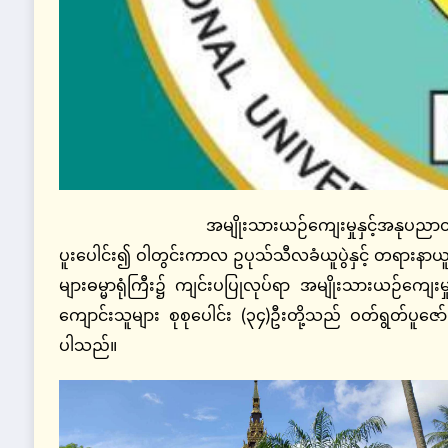
အမျိုးသားယဉ်ကျေးမှုနှင့်အနုပညာတက္ကသိုလ်(
ပူးပေါင်း၍ ဝါတွင်းကာလ ဥပုသ်သီလခံယူပွဲနှင့် တရားနာယူ
များဓမ္မာရုံကြီး၌ ကျင်းပပြုလုပ်ရာ အမျိုးသားယဉ်ကျေးမှ
ကျောင်းသူများ စုစုပေါင်း (၃၄)ဦးတို့သည် ဝတ်ရွတ်ပူ
ပါသည်။