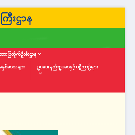
ားပြတိုက်ဦးစီးဌာန
အနှစ်ဒေသများ
ဥပဒေ၊ နည်းဥပဒေနှင့် ပဋိညာဉ်များ