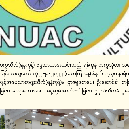
ရန်ကုန်) ဗုဒ္ဓဘာသာအသင်းသည် ရန်ကုန် တက္ကသိုလ်၊ သမဝါယမတ
ခြင်း အလှူတော် ကို ၂-၉-၂၀၂၂ (သောကြာနေ့) နံနက် ၀၇:၃၀ နာရီတွ
ုနှင့်အနုပညာတက္ကသိုလ်(ရန်ကုန်)မှ ဌာနမှူး(စာပေ) ဦးဆောင်၍ စာက
ဇော်ခြင်း၊ ဆရာတော်အား နေ့ဆွမ်းဆက်ကပ်ခြင်း၊ ဥပုသ်သီလခံယူဆ