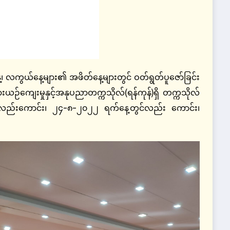
ကွယ်နေ့များ၏ အဖိတ်နေ့များတွင် ဝတ်ရွတ်ပူဇော်ခြင်း
ဉ်ကျေးမှုနှင့်အနုပညာတက္ကသိုလ်(ရန်ကုန်)ရှိ တက္ကသိုလ်
်လည်းကောင်း၊ ၂၄-၈-၂၀၂၂ ရက်နေ့တွင်လည်း ကောင်း၊