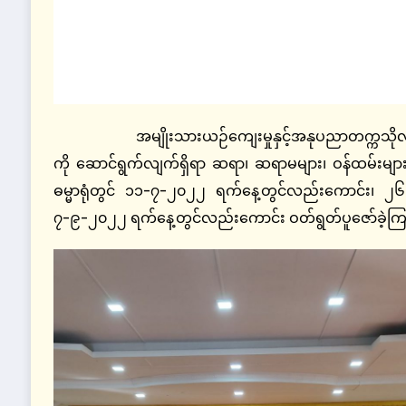
အမျိုးသားယဉ်ကျေးမှုနှင့်အနုပညာတက္ကသိုလ်(ရန
ကို ဆောင်ရွက်လျက်ရှိရာ ဆရာ၊ ဆရာမများ၊ ဝန်ထမ်းများ 
ဓမ္မာရုံတွင် ၁၁-၇-၂၀၂၂ ရက်နေ့တွင်လည်းကောင်း၊
၇-၉-၂၀၂၂ ရက်နေ့တွင်လည်းကောင်း ဝတ်ရွတ်ပူဇော်ခဲ့