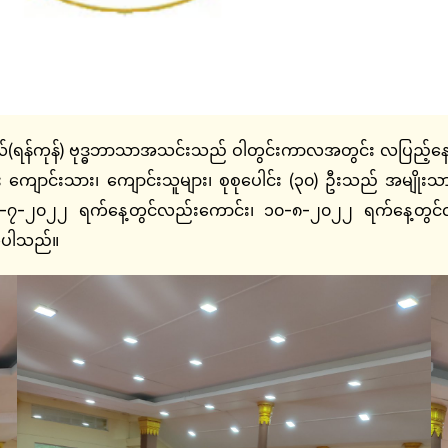
်ကုန်) ဗုဒ္ဓဘာသာအသင်းသည် ဝါတွင်းကာလအတွင်း လပြည့်နေ့၊ လ
ကျောင်းသား၊ ကျောင်းသူများ၊ စုစုပေါင်း (၃၀) ဦးသည် အမျိုးသားယ
 ၂၆-၇-၂၀၂၂ ရက်နေ့တွင်လည်းကောင်း၊ ၁၀-၈-၂၀၂၂ ရက်နေ့တွင
ကြပါသည်။