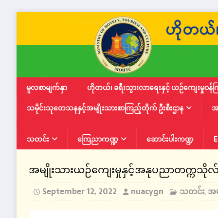
မူလစာမျက်နှာ
ဟိုတယ်၊ ခရီးသွားလာရေးနှင့် ယဉ်ကျေးမှုဝန်က
သမိုင်းသုတေသနနှင့်အမျိုးသားစာကြည့်တိုက် ဦးစီးဌာန
အ
သတင်း
ကြေညာကဏ္ဍ
ဆောင်းပါးကဏ္ဍ
E
အမျိုးသားယဉ်ကျေးမှုနှင့်အနုပညာတက္ကသိုလ
September 12, 2022
nuacygn
သတင်း
အမ
,