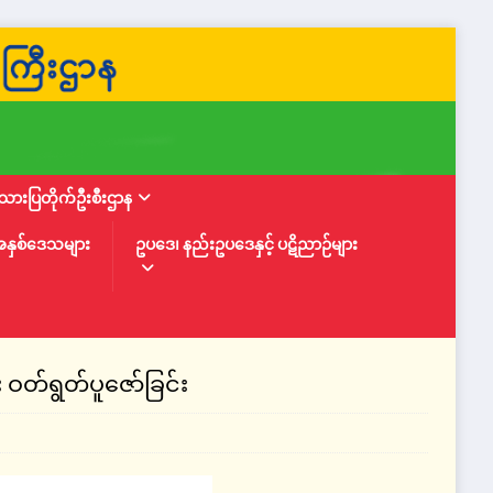
ားပြတိုက်ဦးစီးဌာန
အနှစ်ဒေသများ
ဥပဒေ၊ နည်းဥပဒေနှင့် ပဋိညာဉ်များ
တ်ရွတ်ပူဇော်ခြင်း