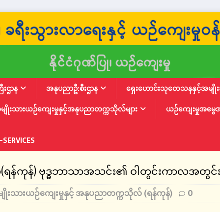
ြီးဌာန
အနုပညာဦ:စီးဌာန
ရှေးဟောင်းသုတေသနနှင့်အမျိုးသ
မျိုးသားယဉ်ကျေးမှုနှင့်အနုပညာတက္ကသိုလ်များ
ယဉ်ကျေးမှုအမွေ
-SERVICES
်(ရန်ကုန်) ဗုဒ္ဓဘာသာအသင်း၏ ဝါတွင်းကာလအတွင်း ဝ
ျိုးသားယဉ်ကျေးမှုနှင့် အနုပညာတက္ကသိုလ် (ရန်ကုန်)
0