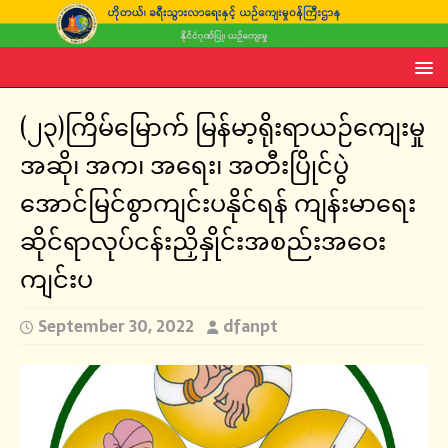
(၂၃)ကြိမ်မြောက် မြန်မာ့ရိုးရာယဉ်ကျေးမှု
အဆို၊ အက၊ အရေး၊ အတီးပြိုင်ပွဲ
အောင်မြင်စွာကျင်းပနိုင်ရန် ကျန်းမာရေး
ဆိုင်ရာလုပ်ငန်းညှိနှိုင်းအစည်းအဝေး
ကျင်းပ
September 30, 2022
dfanpt