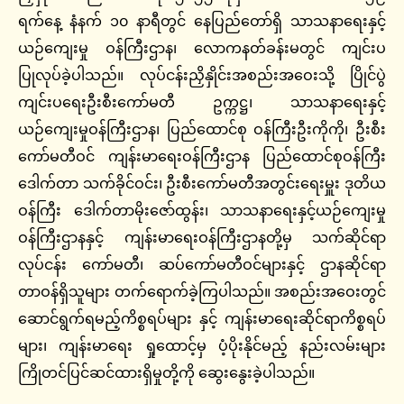
ရက်နေ့ နံနက် ၁၀ နာရီတွင် နေပြည်တော်ရှိ သာသနာရေးနှင့်
ယဉ်ကျေးမှု ဝန်ကြီးဌာန၊ လောကနတ်ခန်းမတွင် ကျင်းပ
ပြုလုပ်ခဲ့ပါသည်။ လုပ်ငန်းညှိနှိုင်းအစည်းအဝေးသို့ ပြိုင်ပွဲ
ကျင်းပရေးဦးစီးကော်မတီ ဥက္ကဋ္ဌ၊ သာသနာရေးနှင့်
ယဉ်ကျေးမှုဝန်ကြီးဌာန၊ ပြည်ထောင်စု ဝန်ကြီးဦးကိုကို၊ ဦးစီး
ကော်မတီဝင် ကျန်းမာရေးဝန်ကြီးဌာန ပြည်ထောင်စုဝန်ကြီး
ဒေါက်တာ သက်ခိုင်ဝင်း၊ ဦးစီးကော်မတီအတွင်းရေးမှူး ဒုတိယ
ဝန်ကြီး ဒေါက်တာမိုးဇော်ထွန်း၊ သာသနာရေးနှင့်ယဉ်ကျေးမှု
ဝန်ကြီးဌာနနှင့် ကျန်းမာရေးဝန်ကြီးဌာနတို့မှ သက်ဆိုင်ရာ
လုပ်ငန်း ကော်မတီ၊ ဆပ်ကော်မတီဝင်များနှင့် ဌာနဆိုင်ရာ
တာဝန်ရှိသူများ တက်ရောက်ခဲ့ကြပါသည်။ အစည်းအဝေးတွင်
ဆောင်ရွက်ရမည့်ကိစ္စရပ်များ နှင့် ကျန်းမာရေးဆိုင်ရာကိစ္စရပ်
များ၊ ကျန်းမာရေး ရှုထောင့်မှ ပံ့ပိုးနိုင်မည့် နည်းလမ်းများ
ကြိုတင်ပြင်ဆင်ထားရှိမှုတို့ကို ဆွေးနွေးခဲ့ပါသည်။