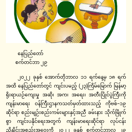
နေပြည်တော်
စက်တင်ဘာ ၂၉
၂၀၂၂ ခုနှစ် အောက်တိုဘာလ ၁၁ ရက်နေ့မှ ၁၈ ရက်
အထိ နေပြည်တော်တွင် ကျင်းပမည့် (၂၃)ကြိမ်မြောက် မြန်မာ့
ရိုးရာယဉ်ကျေးမှု အဆို၊ အက၊ အရေး၊ အတီးပြိုင်ပွဲကြီးကို
ကျန်းမာရေး ဝန်ကြီးဌာနကသတ်မှတ်ထားသည့် ကိုဗစ်-၁၉
ဆိုင်ရာ စည်းမျဉ်းစည်းကမ်းများနှင့်အညီ ခမ်းနား သိုက်မြိုက်
စွာ ကျင်းပနိုင်ရေးအတွက် ကျန်းမာရေးဆိုင်ရာ လုပ်ငန်း
ညှိနှိုင်းအစည်းအဝေးကို ၂၀၂၂ ခုနှစ် စက်တင်ဘာလ ၂၉