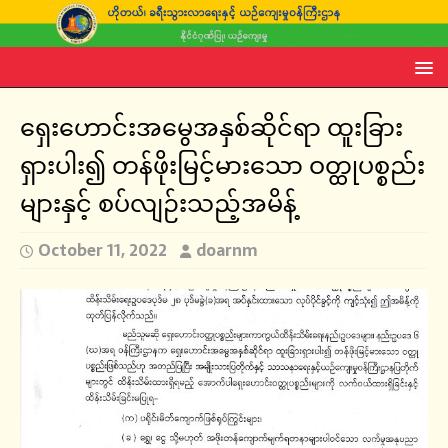
ရှေးဟောင်းအမွေအနှစ်ဆိုင်ရာ ထူးခြား
ရှားပါး၍ တန်ဖိုးမြင့်မားသော ဝတ္ထုပစ္စည်း
များနှင့် စပ်လျဉ်းသည့်အမိန့်
October 11, 2022
doarnm