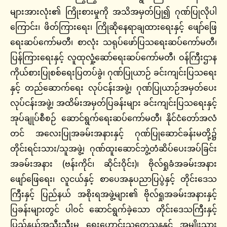
များအားလုံး၏ ကြိုးစားမှုကို အသိအမှတ်ပြု၍ ဂုဏ်ပြုလိုပါ
ကြောင်း၊ ဖိတ်ကြားရေး၊ ကြိုဆိုနေရာချထားရေးနှင့် ဖျော်ဖြေ
ရေးဆပ်ကော်မတီ၊ စာလုံး သရုပ်ဖော်ပြသရေးဆပ်ကော်မတီ၊
ပြန်ကြားရေးနှင့် လူထုလှုံ့ဆော်ရေးဆပ်ကော်မတီ၊ ဝန်ကြီးဌာန
ကိုယ်စားပြုစစ်ရေးပြတပ်ခွဲ၊ ဂုဏ်ပြုယာဉ် ခင်းကျင်းပြသရေး
နှင့် တည်ဆောက်ရေး လုပ်ငန်းအဖွဲ့၊ ဂုဏ်ပြုယာဉ်အမှတ်ပေး
လုပ်ငန်းအဖွဲ့၊ အထိမ်းအမှတ်ပြခန်းများ ခင်းကျင်းပြသရေးနှင့်
အုပ်ချုပ်စီစဉ် ဆောင်ရွက်ရေးဆပ်ကော်မတီ၊ နိုင်ငံတော်အလံ
တင် အလေးပြုအခမ်းအနားနှင့် ဂုဏ်ပြုဆောင်ခန်းမတို့၌
တိုင်းရင်းသား/သူအဖွဲ့၊ ဂုဏ်ထူးဆောင်ဘွဲ့တံဆိပ်ပေးအပ်ခြင်း
အခမ်းအနား (ဗန်းကိုင်၊ ဆိုင်းဝိုင်း)၊ ဗိုလ်ရှုခံအခမ်းအနား
ဖျော်ဖြေရေး၊ လူငယ်နှင့် စာပေအနုပညာပြပွဲနှင့် တိုင်းဒေသ
ကြီးနှင့် ပြည်နယ် အစိုးရအဖွဲ့များ၏ ဗိုလ်ရှုအခမ်းအနားနှင့်
ပြခန်းများတွင် ပါဝင် ဆောင်ရွက်ခဲ့သော တိုင်းဒေသကြီးနှင့်
ပြည်နယ်အသီးသီးမှ ရှေးဟောင်းသုတေသနနှင့် အမျိုးသား