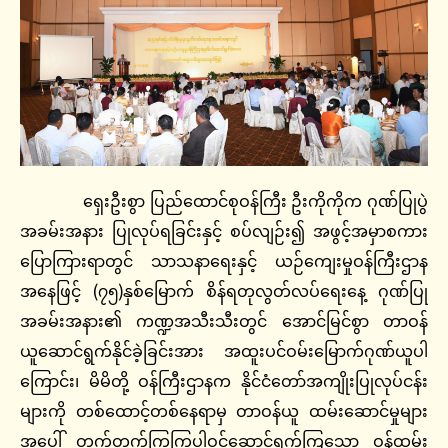
ရှေးဦးစွာ ပြည်ထောင်စုဝန်ကြီး ဦးကိုကိုက ဂုဏ်ပြုပွဲ
အခမ်းအနား ပြုလုပ်ရခြင်းနှင့် စပ်လျဉ်း၍ အဖွင့်အမှာစကား
ပြောကြားရာတွင် သာသနာရေးနှင့် ယဉ်ကျေးမှုဝန်ကြီးဌာန
အနေဖြင့် (၇၅)နှစ်မြောက် စိန်ရတုလွတ်လပ်ရေးနေ့ ဂုဏ်ပြု
အခမ်းအနား၏ ကဏ္ဍအသီးသီးတွင် အောင်မြင်စွာ တာဝန်
ယူဆောင်ရွက်နိုင်ခဲ့ခြင်းအား အထူးပင်ဝမ်းမြောက်ဂုဏ်ယူပါ
ကြောင်း၊ မိမိတို့ ဝန်ကြီးဌာနက နိုင်ငံတော်အကျိုးပြုလုပ်ငန်း
များကို တစ်ထောင့်တစ်နေရာမှ တာဝန်ယူ ထမ်းဆောင်မှုများ
အပေါ် တက်တက်ကြွကြွပါဝင်ဆောင်ရွက်ကြသော ဝန်ထမ်း