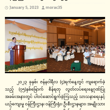
January 5, 2023
morac35
၂၀၂၃ ခုနှစ်၊ ဇန်နဝါရီလ (၄)ရက်နေ့တွင် ကျရောက်ခဲ့
သည့် (၇၅)နှစ်မြောက် စိန်ရတု လွတ်လပ်ရေးနေ့ဂုဏ်ပြု
အခမ်းအနားတွင် ပါဝင်ဆောင်ရွက်ခဲ့ကြသည့် သာသနာရေးနှင့်
ယဉ်ကျေးမှု ဝန်ကြီးဌာန၊ ဝန်ကြီးရုံး၊ ဦးစီးဌာနများ၊ အမျိုးသား