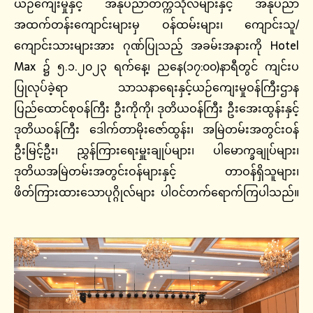
ယဉ်ကျေးမှုနှင့် အနုပညာတက္ကသိုလ်များနှင့် အနုပညာ
အထက်တန်းကျောင်းများမှ ဝန်ထမ်းများ၊ ကျောင်းသူ/
ကျောင်းသားများအား ဂုဏ်ပြုသည့် အခမ်းအနားကို Hotel
Max ၌ ၅.၁.၂၀၂၃ ရက်နေ့၊ ညနေ(၁၇:၀၀)နာရီတွင် ကျင်းပ
ပြုလုပ်ခဲ့ရာ သာသနာရေးနှင့်ယဉ်ကျေးမှုဝန်ကြီးဌာန
ပြည်ထောင်စုဝန်ကြီး ဦးကိုကို၊ ဒုတိယဝန်ကြီး ဦးအေးထွန်းနှင့်
ဒုတိယဝန်ကြီး ဒေါက်တာမိုးဇော်ထွန်း၊ အမြဲတမ်းအတွင်းဝန်
ဦးမြင့်ဦး၊ ညွှန်ကြားရေးမှူးချုပ်များ၊ ပါမောက္ခချုပ်များ၊
ဒုတိယအမြဲတမ်းအတွင်းဝန်များနှင့် တာဝန်ရှိသူများ၊
ဖိတ်ကြားထားသောပုဂ္ဂိုလ်များ ပါဝင်တက်ရောက်ကြပါသည်။