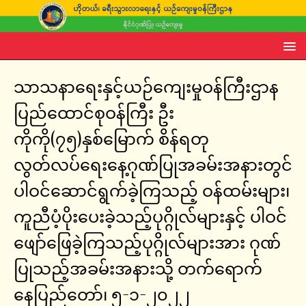
သာသနာရေးနှင့်ယဉ်ကျေးမှုဝန်ကြီးဌာန
ပြည်ထောင်စုဝန်ကြီး ဦး
ကိုကို(၇၅)နှစ်မြောက် စိန်ရတု
လွတ်လပ်ရေးနေ့ဂုဏ်ပြုအခမ်းအနားတွင်
ပါဝင်ဆောင်ရွက်ခဲ့ကြသည့် ဝန်ထမ်းများ၊
ကူညီပံ့ပိုးပေးခဲ့သည့်ပုဂ္ဂိုလ်များနှင့် ပါဝင်
ဖျော်ဖြေခဲ့ကြသည့်ပုဂ္ဂိုလ်များအား ဂုဏ်
ပြုသည့်အခမ်းအနားသို့ တက်ရောက်
နေပြည်တော်၊ ၅-၁-၂၀၂၂