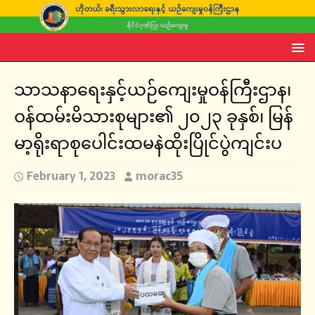
သာသနာရေးနှင့်ယဉ်ကျေးမှုဝန်ကြီးဌာန၊
ဝန်ထမ်းမိသားစုများ၏ ၂၀၂၃ ခုနှစ်၊ မြန်
မာ့ရိုးရာစုပေါင်းထမနဲထိုးပြိုင်ပွဲကျင်းပ
February 1, 2023
morac35