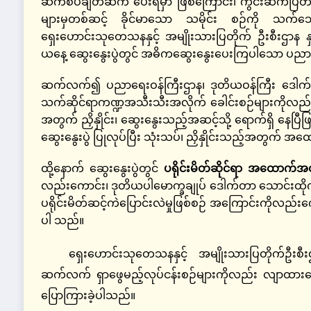
ဆက်စပ်ချိတ်ဆက် ပေးရမှာ ဖြစ်ကြောင်း၊ ကွင်းဆက်ပြ
များမှတစ်ဆင့် ခိုင်မာသော သမိုင်း စဉ်ကို သက်သေပ
ရှေးဟောင်းသုတေသနနှင့် အမျိုးသားပြတိုက် ဦးစီးဌာန နှင
ယနေ့ ဆွေးနွေးပွဲတွင် အဓိကဆွေးနွေးပေးကြပါသော ပညာရေး
ဆက်လက်၍ ပညာရေးဝန်ကြီးဌာန၊ ဒုတိယဝန်ကြီး ဒေါက်တာမ
သက်ဆိုင်ရာကဏ္ဍအသီးသီးအလိုက် ခေါင်းစဉ်များကိုလည်း
အတွက် ညှိနှိုင်း၊ ဆွေးနွေးသည့်အဆင့်သို့ ရောက်ရှိ နေပြ
ဆွေးနွေးပွဲ ပြုလုပ်ပြီး သုံးသပ်၊ ညှိနှိုင်းသည့်အတွက်
ထို့နောက် ဆွေးနွေးပွဲတွင်
ပရိုင်းမိတ်ဆိုင်ရာ အ
‌ထောက်အထာ
လည်းကောင်း၊ ဒုတိယပါမောက္ခချုပ် ဒေါက်တာ သောင်းထိ
ပရိုင်းမိတ်ဆင့်ကဲပြောင်းလဲမှုဖြစ်စဉ် အကြောင်းကိုလည်းက
ပါ သည်။
ရှေးဟောင်းသုတေသနနှင့် အမျိုးသားပြတိုက်ဦးစီး
ဆက်လက် ရှာဖွေမည့်လုပ်ငန်းစဉ်များကိုလည်း လျာထားဆေ
ပြောကြားခဲ့ပါသည်။