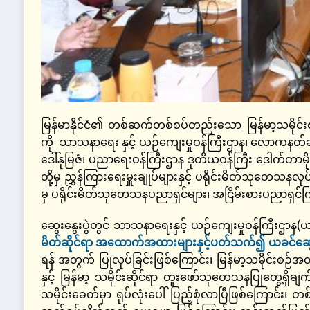
မြန်မာနိုင်ငံ၏ တစ်ဆက်တစ်စပ်တည်းသော မြန်မာ့သမိုင်း
ကို သာသနာရေး နှင့် ယဉ်ကျေးမှုဝန်ကြီးဌာန၊ လောကနတ်ခန်
ဒေါ်နုမြဇံ၊ ပညာရေးဝန်ကြီးဌာန ဒုတိယဝန်ကြီး ဒေါက်တာမို
တို့မှ ညွှန်ကြားရေးမှူးချုပ်များနှင့် ပရိုင်းမိတ်သုတေ
မှ ပရိုင်းမိတ်သုတေသနပညာရှင်များ၊ အငြိမ်းစားပညာရှ
ဆွေးနွေးပွဲတွင် သာသနာရေးနှင့် ယဉ်ကျေးမှုဝန်ကြီးဌာန(
မိတ်ဆိုင်ရာ အထောက်အထားများနှင့်ပတ်သက်၍ ယခင်ဆွေး
ရန် အတွက် ပြုလုပ်ခြင်းဖြစ်ကြောင်း၊ မြန်မာ့သမိုင်းစ
နှင့် မြန်မာ့ သမိုင်းဆိုင်ရာ တူးဖော်သုတေသနပြုတွေ့ရ
သမိုင်းခေတ်မှာ ရုပ်လုံးပေါ် ပြည့်စုံလာပြီဖြစ်ကြော