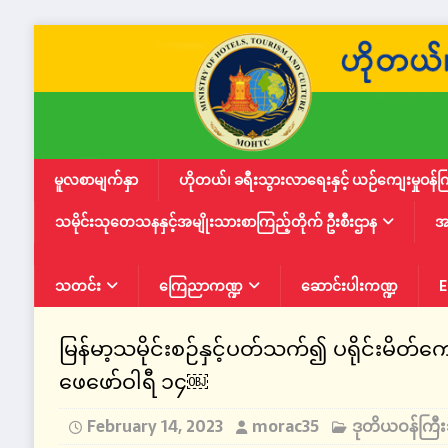
မူလစာမျက်နှာ
ဟိုတယ်၊ ခရီးသွားလာရေးနှင့် ယဉ်ကျေးမှုဝန်က
သမိုင်းသုတေသနနှင့်အမျိုးသားစာကြည့်တိုက် ဦးစီးဌာန
အ
သတင်း
ကြေညာကဏ္ဍ
ဆောင်းပါးကဏ္ဍ
E
မြန်မာ့သမိုင်းစဉ်နှင့်ပတ်သက်၍ ပရိုင်းမိ
‌ဖေဖော်ဝါရီ ၁၄￼
February 14, 2023
morac35
ဒုတိယဝန်ကြီ