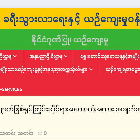
ြီးဌာန
အနုပညာဦ:စီးဌာန
ရှေးဟောင်းသုတေသနနှင့်အမျိုးသ
မျိုးသားယဉ်ကျေးမှုနှင့်အနုပညာတက္ကသိုလ်များ
ယဉ်ကျေးမှုအမွေ
-SERVICES
တ်ကျောက်ဖြစ်ရုပ်ကြွင်းဆိုင်ရာအထောက်အထား အချက်
းသတင်း
သတင်း
0
,