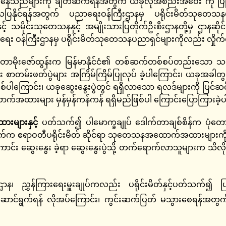
တ်နေသည်များကို ချိတ်ဆက်ရန်အတွက် ယခုလိုအစည်းအဝေး ကို ပြု
ြနိုင်ရန်အတွက် ပညာရေးဝန်ကြီးဌာနမှ ပရိုင်းမိတ်သုတေသနပ
့် သမိုင်းသုတေသနနှင့် အမျိုးသားပြတိုက်ဦးစီးဌာနတို့မှ ဌာနဆိုင
 ဝန်ကြီးဌာနမှ ပရိုင်းမိတ်သုတေသနပညာရှင်များကိုလည်း လှိုက်လှ
ိုးဇော်ထွန်းက မြန်မာနိုင်ငံ၏ တစ်ဆက်တစ်စပ်တည်းသော သမိုင်း
 စာတမ်းဖတ်ပွဲများ အကြိမ်ကြိမ်ပြုလုပ် ခဲ့ပါကြောင်း၊ ယခုအခါ
ီဖြစ်ပါကြောင်း၊ ယခုဆွေးနွေးပွဲတွင် ရရှိလာသော ရလဒ်များကို ပြင်
 အထောက်အထားများ မှန်မှန်ကန်ကန် ရရှိမည်ဖြစ်ပါ ကြောင်းပြောကြားခ
းများနှင့်
ပတ်သက်၍ ပါမောက္ခချုပ် ဒေါက်တာချစ်စိန်က ပုံတေ
ုက်က ဧရာဝတီပရိုင်းမိတ် ဆိုင်ရာ သုတေသနအထောက်အထားများကို
ောင်း ဆွေးနွေး ခဲ့ရာ ဆွေးနွေးပွဲသို့ တက်ရောက်လာသူများက သိလို
ဌာန၊ ညွှန်ကြားရေးမှူးချုပ်ကလည်း ပရိုင်းမိတ်နှင့်ပတ်သက်၍ ပ
ာင်ရွက်ရန် လိုအပ်ကြောင်း၊ ကွင်းဆက်ပြတ် မသွားစေရန်အတွက် 