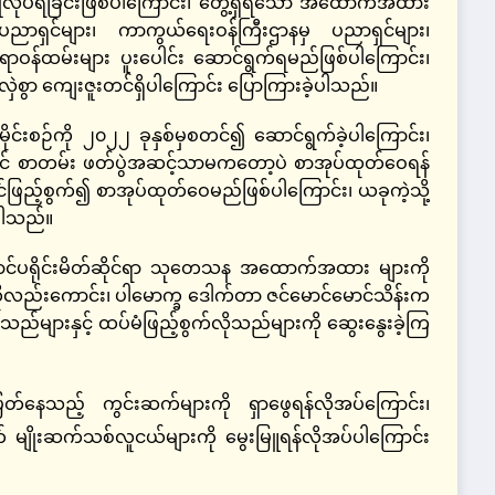
လုပ်ရခြင်းဖြစ်ပါကြောင်း၊ တွေ့ရှိရသော အထောက်အထား
ညာရှင်များ၊ ကာကွယ်​ရေးဝန်ကြီးဌာနမှ ပညာရှင်များ၊
်ရာဝန်ထမ်းများ ပူးပေါင်း ဆောင်ရွက်ရမည်ဖြစ်ပါကြောင်း၊
ဲစွာ ကျေးဇူးတင်ရှိပါကြောင်း ပြောကြားခဲ့ပါသည်။
စဉ်ကို ၂၀၂၂ ခုနှစ်မှစတင်၍ ဆောင်ရွက်ခဲ့ပါကြောင်း၊
တွင် စာတမ်း ဖတ်ပွဲအဆင့်သာမကတော့ပဲ စာအုပ်ထုတ်ဝေရန်
ဆင်ဖြည့်စွက်၍ စာအုပ်ထုတ်ဝေမည်ဖြစ်ပါကြောင်း၊ ယခုကဲ့သို့
ဲ့ပါသည်။
ာင်ပရိုင်းမိတ်ဆိုင်ရာ သုတေသန အထောက်အထား များကို
လည်းကောင်း၊ ပါမောက္ခ ဒေါက်တာ ဇင်မောင်မောင်သိန်းက
သည်များနှင့် ထပ်မံဖြည့်စွက်လိုသည်များကို ဆွေးနွေးခဲ့ကြ
ြတ်နေသည့် ကွင်းဆက်များကို ရှာဖွေရန်လိုအပ်ကြောင်း၊
မျိုးဆက်သစ်လူငယ်များကို မွေးမြူရန်လိုအပ်ပါကြောင်း