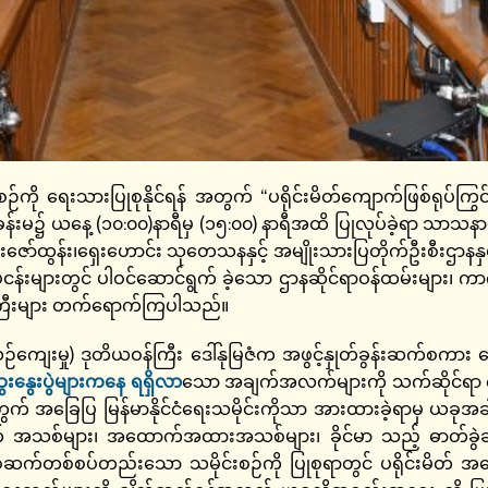
စဉ်ကို ရေးသားပြုစုနိုင်ရန် အတွက် “ပရိုင်းမိတ်ကျောက်ဖြစ်ရုပ
းမ၌ ယနေ့ (၁၀:၀၀)နာရီမှ (၁၅:၀၀) နာရီအထိ ပြုလုပ်ခဲ့ရာ သာသနာရေ
းဇော်ထွန်း၊ရှေးဟောင်း သုတေသနနှင့် အမျိုးသားပြတိုက်ဦးစီးဌာနနှ
သနလုပ်ငန်းများတွင် ပါဝင်ဆောင်ရွက် ခဲ့သော ဌာနဆိုင်ရာဝန်ထမ်းများ
င်ကြီးများ တက်ရောက်ကြပါသည်။
ယဉ်ကျေးမှု) ဒုတိယဝန်ကြီး ဒေါ်နုမြဇံက အဖွင့်နှုတ်ခွန်းဆက်စကာ
နွေးပွဲများကနေ ရရှိလာ
​သော အချက်အလက်များကို သက်ဆိုင်ရာ ကဏ္
ဉ်အတွက် အခြေပြ မြန်မာနိုင်ငံရေးသမိုင်းကိုသာ အားထားခဲ့ရာမှ 
ှိချက် အသစ်များ၊ အထောက်အထားအသစ်များ၊ ခိုင်မာ သည့် ဓာတ်ခွဲခန
င်း၊ တစ်ဆက်တစ်စပ်တည်းသော သမိုင်းစဉ်ကို ပြုစုရာတွင် ပရိုင်း