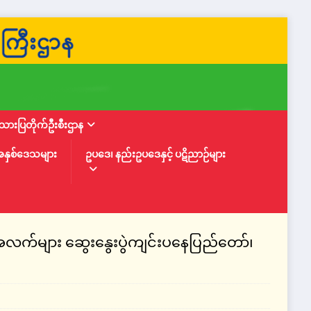
ားပြတိုက်ဦးစီးဌာန
အနှစ်ဒေသများ
ဥပဒေ၊ နည်းဥပဒေနှင့် ပဋိညာဉ်များ
အလက်များ ဆွေးနွေးပွဲကျင်းပနေပြည်တော်၊