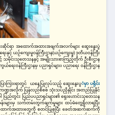
်ကြွင်းဆိုင်ရာ အထောက်အထားအချက်အလက်များ ဆွေးနွေးပွဲ
းနှင့် ယဉ်ကျေးမှုဝန်ကြီးဌာန(ယဉ်ကျေးမှု) ဒုတိယဝန်ကြီး
င့် သမိုင်းသုတေသနနှင့် အမျိုးသားစာကြည့်တိုက် ဦးစီးဌာန
၊ ကာကွယ်ရေးဝန်ကြီးဌာနမှ ပညာရှင်များ၊ ပညာရေး ဝန်ကြီးဌာန
း ပြောကြားရာတွင် ယနေ့ပြုလုပ်သည့် ဆွေးနွေးပွ
ဲမှာ ပရိုင်း
ဍအလိုက် ပြန်လည်စိစစ် သုံးသပ်ညှိနှိုင်း အတည်ပြုနိုင်
ယခုအခါ ပြည်တွင်း ပြည်ပပညာရှင်များ၏ ရှေးဟောင်းသုတေသန
်းများမှ သက်တမ်းတွက်ချက်မှုများ ထပ်မံတွေ့ရှိလာရပြီး
မိတ် အထောက်အထားတွေကို စတင်ပြုစုပြီး ခေတ်အဆက်ဆက်ကို