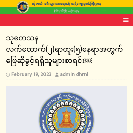
သုတေသန
လက်ထောက်(၂)ရာထူး(၅)နေရာအတွက်
ဖြေဆိုခွင့်ရရှိသူများစာရင်း￼
February 19, 2023
admin dhrnl