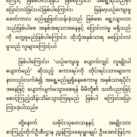
ကြောင့် ဖြစ်ပေါ်လာခြင်း ဖြစ်ကြောင်း၊ အရွေ့ဆိုသည်မှာ
ပြောင်းလဲခြင်းပင်ဖြစ်ပါကြောင်း၊ မြန်မာ့ယဉ်ကျေးမှု
ခေတ်ကာလ မည်မျှဖြတ်သန်းခဲ့သည် ဖြစ်စေ၊ ရွေ့လျားလာ
သည်ဖြစ်ပါစေ အနှစ်အရသာအနေနှင့် ပြောင်းလဲမှု မရှိသည်
ကို တွေ့ရမည်ဖြစ်ပါကြောင်း၊ ထိုသို့အနှစ်သာရ မပြောင်းလဲ
မှုသည် လူများကြောင့်ပင်
ဖြစ်ပါကြောင်း၊ ”ယဉ်ကျေးမှု ပျောက်လျှင် လူမျိုးပါ
ပျောက်မည်” ဆိုသည့် စကားရပ်ကို တိုင်းရင်းသားများက
နားလည်လက်ခံ၍ အရွေ့မည်မျှရှိနေစေကာမူ အနှစ်သာရပိုင်း
အနေဖြင့် ပျောက်ပျက်မသွားစေရန် မိမိတို့၏ သတိပညာဖြင့်
စောင့်ကြည့်ထိန်းသိမ်းသွားကြရမည် ဖြစ်ပါ ကြောင်းပြော
ကြားခဲ့ပါသည်။
ထို့နောက် သမိုင်းသုတေသနနှင့် အမျိုးသား
စာကြည့်တိုက်ဦးစီးဌာန ညွှန်ကြားရေးမှူးချုပ် ဦးအောင်မြင့်က