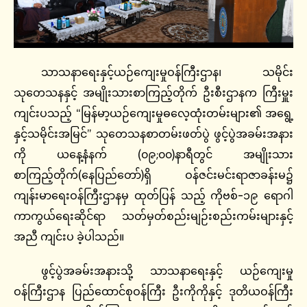
သာသနာရေးနှင့်ယဉ်ကျေးမှုဝန်ကြီးဌာန၊ သမိုင်း
သုတေသနနှင့် အမျိုးသားစာကြည့်တိုက် ဦးစီးဌာနက ကြီးမှူး
ကျင်းပသည့် “မြန်မာ့ယဉ်ကျေးမှုဓလေ့ထုံးတမ်းများ၏ အရွေ့
နှင့်သမိုင်းအမြင်” သုတေသနစာတမ်းဖတ်ပွဲ ဖွင့်ပွဲအခမ်းအနား
ကို ယနေ့နံနက် (၀၉;၀၀)နာရီတွင် အမျိုးသား
စာကြည့်တိုက်(နေပြည်တော်)ရှိ ဝန်ဇင်းမင်းရာဇာခန်းမ၌
ကျန်းမာရေးဝန်ကြီးဌာနမှ ထုတ်ပြန် သည့် ကိုဗစ်-၁၉ ရောဂါ
ကာကွယ်ရေးဆိုင်ရာ သတ်မှတ်စည်းမျဉ်းစည်းကမ်းများနှင့်
အညီ ကျင်းပ ခဲ့ပါသည်။
ဖွင့်ပွဲအခမ်းအနားသို့ သာသနာရေးနှင့် ယဉ်ကျေးမှု
ဝန်ကြီးဌာန ပြည်ထောင်စုဝန်ကြီး ဦးကိုကိုနှင့် ဒုတိယဝန်ကြီး