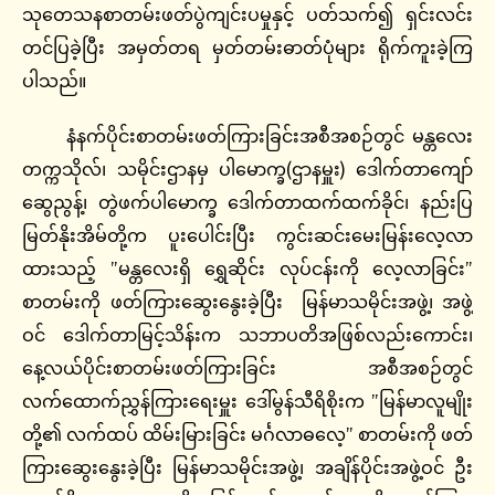
သုတေသနစာတမ်းဖတ်ပွဲကျင်းပမှုနှင့် ပတ်သက်၍ ရှင်းလင်း
တင်ပြခဲ့ပြီး အမှတ်တရ မှတ်တမ်းဓာတ်ပုံများ ရိုက်ကူးခဲ့ကြ
ပါသည်။
နံနက်ပိုင်းစာတမ်းဖတ်ကြားခြင်းအစီအစဉ်တွင် မန္တလေး
တက္ကသိုလ်၊ သမိုင်းဌာနမှ ပါမောက္ခ(ဌာနမှူး) ဒေါက်တာကျော်
ဆွေညွန့်၊ တွဲဖက်ပါမောက္ခ ဒေါက်တာထက်ထက်ခိုင်၊ နည်းပြ
မြတ်နိုးအိမ်တို့က ပူးပေါင်းပြီး ကွင်းဆင်းမေးမြန်းလေ့လာ
ထားသည့် ”မန္တလေးရှိ ရွှေဆိုင်း လုပ်ငန်းကို လေ့လာခြင်း”
စာတမ်းကို ဖတ်ကြားဆွေးနွေးခဲ့ပြီး မြန်မာသမိုင်းအဖွဲ့၊ အဖွဲ့
ဝင် ဒေါက်တာမြင့်သိန်းက သဘာပတိအဖြစ်လည်းကောင်း၊
နေ့လယ်ပိုင်းစာတမ်းဖတ်ကြားခြင်း အစီအစဉ်တွင်
လက်ထောက်ညွှန်ကြားရေးမှူး ဒေါ်မွန်သီရိစိုးက ”မြန်မာလူမျိုး
တို့၏ လက်ထပ် ထိမ်းမြားခြင်း မင်္ဂလာဓလေ့” စာတမ်းကို ဖတ်
ကြားဆွေးနွေးခဲ့ပြီး မြန်မာသမိုင်းအဖွဲ့၊ အချိန်ပိုင်းအဖွဲ့ဝင် ဦး