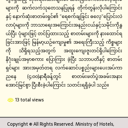
များကို ဆက်လက်သုတေသနပြုရန် တိုက်တွန်းလိုပါကြောင်း
နှင့် နောက်ဆုံးစာတမ်းရှင်၏ ”ရေစက်ချခြင်း ဓလေ့”ပြောင်းလဲ
လာပုံများကို ဘာသာရေးအကြောင်းအနည်းငယ်နှင့်သမိုင်းကိုနွှ
ယ်ပြီး ပုံများဖြင့် တင်ပြထားသည့် စာတမ်းများကို နားထောင်ရ
ခြင်းအားဖြင့် မြန်မာ့ယဉ်ကျေးမှု၏ အရေးကြီးသည့် ကိစ္စများ
ကို သိရှိရသည့်အတွက် အထူးကျေးဇူးတင်ရှိပါကြောင်း
နိဂုံးချုပ်အမှာစကား ပြောကြား ခဲ့ပြီး သဘာပတိနှင့် စာတမ်း
ရှင်များ အားအမှတ်တရ လက်ဆောင်ပစ္စည်းများပေးအပ်ကာ
ညနေ (၄;၀၀)နာရီခန့်တွင် စာတမ်းဖတ်ပွဲအခမ်းအနား
အောင်မြင်စွာ ပြီးစီးခဲ့ပါကြောင်း သတင်းရရှိခဲ့ပါ သည်။
13 total views
Copyright © All Rights Reserved. Ministry of Hotels,