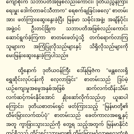
ကျော်စိုးက သဘာပတိအဖြစ်လည်းကောင်း၊ ဒုတိယညွှန်ကြား
ရေးမှူး ဒေါက်တာခင်သီတာက” ရေစက်ချခြင်းဓလေ့” စာတမ်း
အား ဖတ်ကြားဆွေးနွေးခဲ့ပြီး မြန်မာ သမိုင်းအဖွဲ့၊ အချိန်ပိုင်း
အဖွဲ့ဝင် ဦးတင်ခြုံက သဘာပတိအဖြစ်လည်းကောင်း
ဆောင်ရွက်ခဲ့ကြကာ စာတမ်းဖတ်ပွဲသို့ တက်ရောက်လာကြ
သူများက အကြံပြုလိုသည်များနှင့် သိရှိလိုသည်များကို
မေးမြန်းဆွေးနွေးခဲ့ကြပါသည်။
ထို့နောက် ဒုတိယဝန်ကြီး ဒေါ်နုမြဇံက ”မန္တလေးရှိ
ရွှေဆိုင်းလုပ်ငန်းကို လေ့လာခြင်း” စာတမ်းသည် ဒြပ်မဲ့
ယဉ်ကျေးမှုအမွေအနှစ်အဖြစ် ဆက်လက်ထိန်းသိမ်း
လက်ဆင့်ကမ်းနိုင်အောင် နှိုးဆော်လိုက်သည်ဟု ယူဆပါ
ကြောင်း၊ ဒုတိယစာတမ်းရှင် ဖတ်ကြားသည့် ”မြန်မာတို့၏
ထိမ်းမြားလက်ထပ်ပုံ” စာတမ်းသည် ခေတ်ကာလအရွေ့နှင့်
အတူ ကွာခြားသွားသည်ကို တွေ့ရ သည့်အတွက် မြန်မာနိုင်ငံ
တွင်ရှိသည့် တိုင်းရင်းသားများ၏ ထိမ်းမြားမင်္ဂလာဓလေ့ထုံးစံ