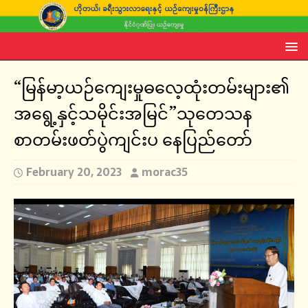
“မြန်မာ့ယဉ်ကျေးမှုဓလေ့ထုံးတမ်းများ၏
အရွေ့နှင့်သမိုင်းအမြင်”သုတေသန
စာတမ်းဖတ်ပွဲကျင်းပ နေပြည်တော်
February 20, 2023
morac35