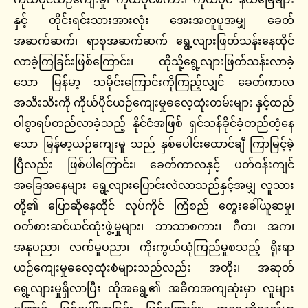
နှင့် တိုင်းရင်းသားအားလုံး အေးအတူပူအမျှ ခေတ်
အဆက်ဆက်၊ ရာစုအဆက်ဆက် ရွေ့လျားဖြတ်သန်းနေထိုင်
လာခဲ့ကြခြင်းဖြစ်ကြောင်း၊ ထိုသို့ရွေ့လျားဖြတ်သန်းလာခဲ့
သော မြန်မာ့ သမိုင်းကြောင်းကိုကြည့်လျှင် ခေတ်ကာလ
အသီးသီးကို ကိုယ်ပိုင်ယဉ်ကျေးမှုဓလေ့ထုံးတမ်းများ နှင့်ထည်
ဝါစွာရပ်တည်လာခဲ့သည့် နိုင်ငံအဖြစ် ရှင်သန်ခိုင်ခံ့တည်တံ့နေ
သော မြန်မာ့ယဉ်ကျေးမှု သည် နှစ်ပေါင်းထောင်ချီ ကြာမြင့်ခဲ့
ပြီလည်း ဖြစ်ပါကြောင်း၊ ခေတ်ကာလနှင့် ပတ်ဝန်းကျင်
အခြေအနေများ ရွေ့လျားပြောင်းလဲလာသည်နှင့်အမျှ လူသား
တို့၏ ပြောဆိုနေထိုင် လုပ်ကိုင် ကြံစည် တွေးခေါ်ယူဆမှု၊
ဝတ်စားဆင်ယင်ထုံးဖွဲ့မှုများ၊ ဘာသာစကား၊ ဂီတ၊ အက၊
အနုပညာ၊ လက်မှုပညာ၊ ကိုးကွယ်ယုံကြည်မှုစသည့် ရိုးရာ
ယဉ်ကျေးမှုဓလေ့ထုံးစံများသည်လည်း အတိုး၊ အဆုတ်
ရွေ့လျားမှုရှိလာပြီး ထိုအရွေ့၏ အဓိကအကျဆုံးမှာ လူများ