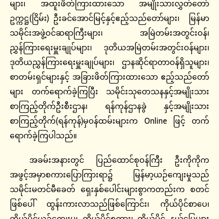
များ၊ အထူးဖိတ်ကြားထားသော အမျိုးသားလွှတ်တော်
ဥက္ကဋ္ဌ(ငြိမ်း) ဦးခင်အောင်မြင့်နှင့်ဧည့်သည်တော်များ၊ မြန်မာ
သမိုင်းအဖွဲ့ဝင်ဆရာကြီးများ၊ အမြဲတမ်းအတွင်းဝန်၊
ညွှန်ကြားရေးမှူးချုပ်များ၊ ဒုတိယအမြဲတမ်းအတွင်းဝန်များ၊
ဒုတိယညွှန်ကြားရေးမှူးချုပ်များ၊ ဌာနဆိုင်ရာတာဝန်ရှိသူများ၊
စာတမ်းရှင်များနှင့် အခြားဖိတ်ကြားထားသော ဧည့်သည်တော်
များ တက်ရောက်ခဲ့ကြပြီး သမိုင်းသုတေသနနှင့်အမျိုးသား
စာကြည့်တိုက်ဦးစီးဌာန၊ ရန်ကုန်ဌာနခွဲ နှင့်အမျိုးသား
စာကြည့်တိုက်(ရန်ကုန်)မှဝန်ထမ်းများက Online ဖြင့် တက်
ရောက်ခဲ့ကြပါသည်။
အခမ်းအနားတွင် ပြည်ထောင်စုဝန်ကြီး ဦးကိုကိုက
အဖွင့်အမှာစကားပြောကြားရာ၌ မြန်မာ့ယဉ်ကျေးမှုသည်
သမိုင်းမတင်မီခေတ် ရှေးနှစ်ပေါင်းများစွာကတည်းက စတင်
ဖြစ်ပေါ် ထွန်းကားလာသည်ဖြစ်ကြောင်း၊ ကိုယ်ပိုင်စာပေ၊
ကိုယ်ပိုင်ယဉ်ကျေးမှု၊ ကိုယ်ပိုင်စကား၊ ကိုယ်ပိုင် နယ်မြေများ