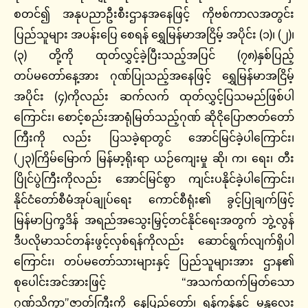
စတင်၍ အနုပညာဦးစီးဌာနအနေဖြင့် ကိုဗစ်ကာလအတွင်း
ပြည်သူများ အပန်းပြေ စေရန် ရွှေမြန်မာအငြိမ့် အပိုင်း (၁)၊ (၂)၊
(၃) တို့ကို ထုတ်လွှင့်ခဲ့ပြီးသည့်အပြင် (၇၈)နှစ်ပြည့်
တပ်မတော်နေ့အား ဂုဏ်ပြုသည့်အနေဖြင့် ရွှေမြန်မာအငြိမ့်
အပိုင်း (၄)ကိုလည်း ဆက်လက် ထုတ်လွှင့်ပြသမည်ဖြစ်ပါ
ကြောင်း၊ စောင့်စည်းအာရုံမြတ်သည့်ဂုဏ် ဆိုငိုပြောဇာတ်တော်
ကြီးကို လည်း ပြသခဲ့ရာတွင် အောင်မြင်ခဲ့ပါကြောင်း၊
(၂၃)ကြိမ်မြောက် မြန်မာ့ရိုးရာ ယဉ်ကျေးမှု ဆို၊ က၊ ရေး၊ တီး
ပြိုင်ပွဲကြီးကိုလည်း အောင်မြင်စွာ ကျင်းပနိုင်ခဲ့ပါကြောင်း၊
နိုင်ငံတော်စီမံအုပ်ချုပ်ရေး ကောင်စီရုံး၏ ခွင့်ပြုချက်ဖြင့်
မြန်မာပြက္ခဒိန် အရည်အသွေးမြှင့်တင်နိုင်ရေးအတွက် ဘွဲ့လွန်
ဒီပလိုမာသင်တန်းဖွင့်လှစ်ရန်ကိုလည်း ဆောင်ရွက်လျက်ရှိပါ
ကြောင်း၊ တပ်မတော်သားများနှင့် ပြည်သူများအား ဌာန၏
စုပေါင်းအင်အားဖြင့် “အသက်ထက်မြတ်သော
ဂုဏ်သိက္ခာ”ဇာတ်ကြီးကို နေပြည်တော်၊ ရန်ကုန်နှင့် မန္တလေး