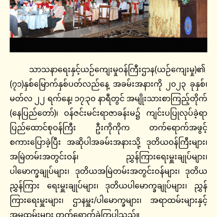
သာသနာရေးနှင့်ယဉ်ကျေးမှုဝန်ကြီးဌာန(ယဉ်ကျေးမှု)၏
(၇၁)နှစ်မြောက်နှစ်ပတ်လည်နေ့ အခမ်းအနားကို ၂၀၂၃ ခုနှစ်၊
မတ်လ ၂၂ ရက်နေ့၊ ၁၇:၃၀ နာရီတွင် အမျိုးသားစာကြည့်တိုက်
(နေပြည်တော်)၊ ဝန်ဇင်းမင်းရာဇာခန်းမ၌ ကျင်းပပြုလုပ်ခဲ့ရာ
ပြည်ထောင်စုဝန်ကြီး ဦးကိုကိုက တက်ရောက်အဖွင့်
စကားပြောခဲ့ပြီး အဆိုပါအခမ်းအနားသို့ ဒုတိယဝန်ကြီးများ၊
အမြဲတမ်းအတွင်းဝန်၊ ညွှန်ကြားရေးမှူးချုပ်များ၊
ပါမောက္ခချုပ်များ၊ ဒုတိယအမြဲတမ်းအတွင်းဝန်များ၊ ဒုတိယ
ညွှန်ကြား ရေးမှူးချုပ်များ၊ ဒုတိယပါမောက္ခချုပ်များ၊ ညွှန်
ကြားရေးမှူးများ၊ ဌာနမှူး/ပါမောက္ခများ၊ အရာထမ်းများနှင့်
အမှုထမ်းများ တက်ရောက်ခဲ့ကြပါသည်။