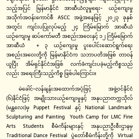
သည့်အပြင် မြန်မာနိုင်ငံ အာဆီယံလူမှုရေး- ယဉ်ကျေးမှု
အသိုက်အဝန်းကောင်စီ ASCC အဖွဲ့အနေဖြင့် ၂၀၂၃ ခုနှစ်
အတွင်း ကျင်းပပြုလုပ်မည့် ၂၄ ကြိမ်မြောက် အာဆီယံ
ယဉ်ကျေးမှု ဆပ်ကော်မတီ အစည်းအဝေးနှင့် ၁၂ ကြိမ်မြောက်
အာဆီယံ + ၃ ယဉ်ကျေးမှု ပူးပေါင်းဆောင်ရွက်ရေး
အစည်းအဝေးတို့ကို မြန်မာနိုင်ငံက သဘာပတိအဖြစ် တာဝန်
ယူပြီး အိမ်ရှင်နိုင်ငံအဖြစ် လက်ခံကျင်းပခဲ့မည့်ကိစ္စသည်
လည်း အရေးကြီးသည့်ကိစ္စ ဖြစ်ပါကြောင်း။
မဲခေါင်-လန်ချန်းအထောက်အပံ့ဖြင့် အဖွဲ့ဝင်နိုင်ငံ
(၆)နိုင်ငံဖြင့် အမျိုးသားယဉ်ကျေးမှုနှင့် အနုပညာတက္ကသိုလ်
(မန္တလေး)မှ Puppet Festival နှင့် National Landmark
Sculpturing and Painting Youth Camp for LMC Fine
Arts Students စီမံကိန်းများနှင့် အနုပညာဦးစီးဌာနမှ
Traditional Dance Festival ပွဲတော်စီမံကိန်းတို့ကို Virtual