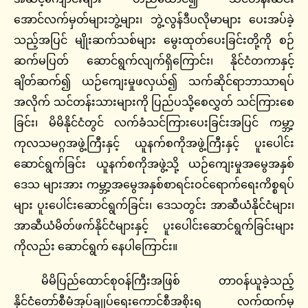
အောင်လက်မှတ်များဘွဲ့များ၊ ဘွဲ့လွန်ဒီပလိုမာများ ပေးအပ်ခဲ့
သည့်အပြင် မျိုးဆက်သစ်များ မွေးထုတ်ပေးခြင်းတို့ကို စဉ်
ဆက်မပြတ် ဆောင်ရွက်လျက်ရှိကြောင်း၊ နိုင်ငံတကာနှင့်
ချိတ်ဆက်၍ ယဉ်ကျေးမှုဖလှယ်၍ သက်ဆိုင်ရာဘာသာရပ်
အလိုက် သင်တန်းသားများကို ပြည်ပသို့စေလွှတ် သင်ကြားစေ
ခြင်း၊ မိမိနိုင်ငံတွင် လက်ခံသင်ကြားပေးခြင်းအပြင် ကမ္ဘာ့
ကုလသမဂ္ဂအဖွဲ့ကြီးနှင့် ယူနက်စကိုအဖွဲ့ကြီးနှင့် ပူးပေါင်း
ဆောင်ရွက်ခြင်း ယူနက်စကိုအဖွဲ့သို့ ယဉ်ကျေးမှုအမွေအနှစ်
ဒေသ များအား ကမ္ဘာ့အမွေအနှစ်စာရင်းဝင်ရောက်ရေးကိစ္စရပ်
များ ပူးပေါင်းဆောင်ရွက်ခြင်း၊ ဒေသတွင်း အာဆီယံနိုင်ငံများ၊
အာဆီယံမိတ်ဖက်နိုင်ငံများနှင့် ပူးပေါင်းဆောင်ရွက်ခြင်းများ
ကိုလည်း ဆောင်ရွက် နေပါကြောင်း။
မိမိပြည်ထောင်စုဝန်ကြီးအဖြစ် တာဝန်ယူခဲ့သည့်
နိုင်ငံတော်စီမံအုပ်ချုပ်ရေးကောင်စီအစိုးရ လက်ထက်မှ