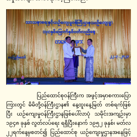
ပြည်ထောင်စုဝန်ကြီးက အဖွင့်အမှာစကားပြော
ကြားတွင် မိမိတို့ဝန်ကြီးဌာန၏ နေ့ထူးနေ့မြတ် တစ်ရက်ဖြစ်
ပြီး ယဉ်ကျေးမှုဝန်ကြီးဌာနဖြစ်ပေါ်လာပုံ သမိုင်းအကျဉ်းမှာ
၁၉၄၈ ခုနှစ် လွတ်လပ်ရေး ရရှိပြီးနောက် ၁၉၅၂ ခုနှစ်၊ မတ်လ
၂၂ရက်‌နေ့မှစတင်၍ ပြည်ထောင်စု ယဉ်ကျေးမှုဌာနအနေဖြင့်