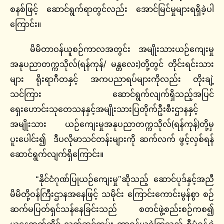
စနစ်ဖြင့် ဆောင်ရွက်ရာတွင်လည်း အောင်မြင်မှုများရရှိခဲ့ပါ
ကြောင်း။
မိမိတာဝန်ယူစဉ်ကာလအတွင်း အမျိုးသားယဉ်ကျေးမှု
အနုပညာတက္ကသိုလ်(ရန်ကုန်/ မန္တလေး)တို့တွင် တိုင်းရင်းသား
များ ရိုးရာဂီတနှင့် အကပညာရပ်များကိုလည်း တိုးချဲ့
သင်ကြား ဆောင်ရွက်လျက်ရှိသည့်အပြင်
ရှေးဟောင်းသုတေသနနှင့်အမျိုးသားပြတိုက်ဦးစီးဌာနနှင့်
အမျိုးသား ယဉ်ကျေးမှုအနုပညာတက္ကသိုလ်(ရန်ကုန်)တို့မှ
ပူးပေါင်း၍ ဒီပလိုမာသင်တန်းများကို ဆက်လက် ဖွင့်လှစ်ရန်
ဆောင်ရွက်လျက်ရှိကြောင်း။
“နိုင်ငံဂုဏ်ပြုယဉ်ကျေးမှု”ဆိုသည့် ဆောင်ပုဒ်နှင့်အညီ
မိမိတို့ဝန်ကြီးဌာနအနေဖြင့် သမိုင်း ကြောင်းကောင်းမွန်စွာ စဉ်
ဆက်မပြတ်ရှင်သန်နေခြင်းသည် စတင်ဖွဲ့စည်းစဉ်ကစ၍