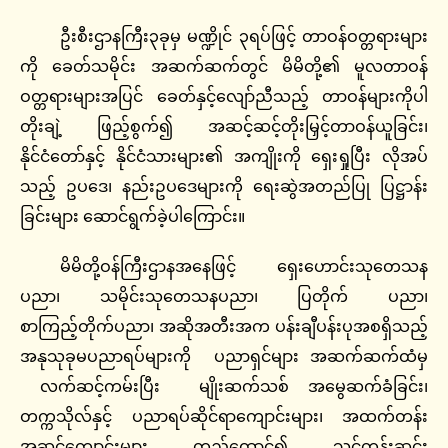
ဦးစီးဌာနကြီး၃ခုမှ မဏ္ဍိုင် ၃ရပ်ဖြင့် တာဝန်ဝတ္တရားများ
ကို ခေတ်သမိုင်း အဆက်ဆက်တွင် မိမိတို့၏ မူလတာဝန်
ဝတ္တရားများအပြင် ခေတ်နှင့်လျော်ညီသည့် တာဝန်များကိုပါ
တိုးချဲ့ ဖြည့်စွက်၍ အဆင့်ဆင့်တိုးမြှင့်တာဝန်ယူခြင်း၊
နိုင်ငံတော်နှင့် နိုင်ငံသားများ၏ အကျိုးကို ရှေးရှုပြီး လိုအပ်
သည့် ဥပဒေ၊ နည်းဥပဒေများကို ရေးဆွဲအတည်ပြု ပြဋ္ဌာန်း
ခြင်းများ ဆောင်ရွက်ခဲ့ပါကြောင်း။
မိမိတို့ဝန်ကြီးဌာနအနေဖြင့် ရှေးဟောင်းသုတေသန
ပညာ၊ သမိုင်းသုတေသနပညာ၊ ပြတိုက် ပညာ၊
စာကြည့်တိုက်ပညာ၊ အဆိုအတီးအက ပန်းချီပန်းပုအစရှိသည့်
အနုသုခုမပညာရပ်များကို ပညာရှင်များ အဆက်ဆက်ထံမှ
လက်ဆင့်ကမ်းပြီး မျိုးဆက်သစ် အမွေဆက်ခံခြင်း၊
တက္ကသိုလ်နှင့် ပညာရပ်ဆိုင်ရာကျောင်းများ၊ အထက်တန်း
အဆင့်ကျောင်းများ တည်ထောင်၍ သင်တန်းဆင်း