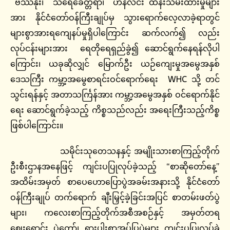
ဗိဿနိုး၊ သရေခေတ္တရာ၊ ဟန်လင်း ထိန်းသိမ်းထားမှုများ
အား နိုင်ငံတော်ဝန်ကြီးချုပ်မှ သွားရောက်လေ့လာခဲ့ရာတွင်
များစွာအားရကျေနပ်မှုရှိပါကြောင်း ဆက်လက်၍ လည်း
လုပ်ငန်းများအား ရေတိုရေရှည်ခွဲ၍ ဆောင်ရွက်နေရန်လိုပါ
ကြောင်း၊ ယခုဆိုလျှင် မြောက်ဦး ယဉ်ကျေးမှုအမွေအနှစ်
ဒေသကြီး ကမ္ဘာ့အမွေစာရင်းဝင်ရောက်ရေး WHC သို့ တင်
သွင်းရန်နှင့် အတာသင်္ကြန်အား ကမ္ဘာ့အမွေအနှစ် ဝင်ရောက်နိုင်
ရေး ဆောင်ရွက်ခဲ့သည့် ကိစ္စသည်လည်း အရေးကြီးသည့်ကိစ္စ
ဖြစ်ပါကြောင်း။
သမိုင်းသုတေသနနှင့် အမျိုးသားစာကြည့်တိုက်
ဦးစီးဌာနအနေဖြင့် ကျင်းပပြုလုပ်ခဲ့သည့် “စာဆိုတော်နေ့”
အထိမ်းအမှတ် စာပေဟောပြောပွဲအခမ်းအနားသို့ နိုင်ငံတော်
ဝန်ကြီးချုပ် တက်ရောက် ချီးမြှင့်ခဲ့ခြင်းအပြင် စာတမ်းဖတ်ပွဲ
များ၊ ကလေးစာကြည့်တိုက်အစီအစဉ်နှင့် အမှတ်တရ
ဈေးရောင်း ပွဲတော်၊ ရှားပါးစာအုပ်ပြပွဲများ ကျင်းပပြုလုပ်ခဲ့