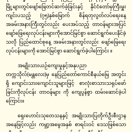
မြို့များတွင်ဖျော်ဖြေတင်ဆက်ခဲ့ခြင်းနှင့် နိုင်ငံတော်မှကြီးမှူး
ကျင်းပသည့် (၇၅)နှစ်မြောက် စိန်ရတုလွတ်လပ်ရေးနေ့
အခမ်းအနားကြီးတွင်လည်း ပေးအပ်သည့် တာဝန်များအပြင်
ဖျော်ဖြေရေးလုပ်ငန်းများကိုအောင်မြင်စွာ ဆောင်ရွက်ပေးနိုင်ခဲ့
သလို ပြည်ထောင်စုနေ့ အခမ်းအနားတွင်လည်း ဖျော်ဖြေရေး
လုပ်ငန်းများကို အောင်မြင်စွာ ဆောင်ရွက်ခဲ့ပါကြောင်း ။
အမျိုးသားယဉ်ကျေးမှုနှင့်အနုပညာ
တက္ကသိုလ်(မန္တလေး)မှ နေပြည်တော်ကောင်စီနယ်မြေ အတွင်း
ရှိ ကျောင်းသားကျောင်းသူများဖြင့် စာလုံးစာသားသရုပ်ဖော်
ခြင်းကိုလုပ်ငန်း တာဝန်များ ကို ကျေပွန်စွာ ထမ်းဆောင်ခဲ့ပါ
ကြောင်း။
ရှေးဟောင်းသုတေသနနှင့် အမျိုးသားပြတိုက်ဦးစီးဌာန
အနေဖြင့်လည်း ကမ္ဘာ့အမွေအနှစ် စာရင်းဝင် ဒေသဖြစ်သော