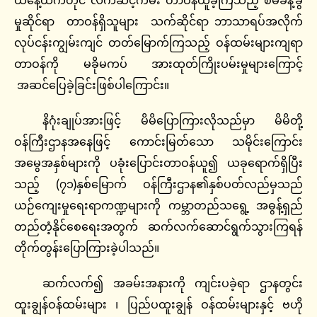
ယနေ့ထက်တိုင် လက်ဆင့်ကမ်း တာဝန်ယူခဲ့ကြသည့် စီမံခန့်ခွဲ
မှုဆိုင်ရာ တာဝန်ရှိသူများ သက်ဆိုင်ရာ ဘာသာရပ်အလိုက်
လုပ်ငန်းကျွမ်းကျင် တတ်မြောက်ကြသည့် ဝန်ထမ်းများကျရာ
တာဝန်ကို မခိုမကပ် အားထုတ်ကြိုးပမ်းမှုများကြောင့်
အဆင်ပြေခဲ့ခြင်းဖြစ်ပါကြောင်း။
နိဂုံးချုပ်အားဖြင့် မိမိပြောကြားလိုသည်မှာ မိမိတို့
ဝန်ကြီးဌာနအနေဖြင့် ကောင်းမြတ်သော သမိုင်းကြောင်း
အမွေအနှစ်များကို ပခုံးပြောင်းတာဝန်ယူ၍ ယခုရောက်ရှိပြီး
သည့် (၇၁)နှစ်မြောက် ဝန်ကြီးဌာန၏နှစ်ပတ်လည်မှသည်
ယဉ်ကျေးမှုရေးရာကဏ္ဍများကို ကမ္ဘာတည်သရွေ့ အဓွန့်ရှည်
တည်တံ့နိုင်စေရေးအတွက် ဆက်လက်ဆောင်ရွက်သွားကြရန်
တိုက်တွန်းပြောကြားခဲ့ပါသည်။
ဆက်လက်၍ အခမ်းအနားကို ကျင်းပခဲ့ရာ ဌာနတွင်း
ထူးချွန်ဝန်ထမ်းများ ၊ ပြည်ပထူးချွန် ဝန်ထမ်းများနှင့် ဗဟို