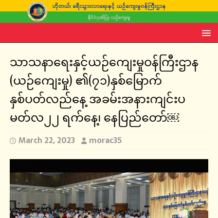
သာသနာရေးနှင့်ယဉ်ကျေးမှုဝန်ကြီးဌာန
(ယဉ်ကျေးမှု) ၏(၇၁)နှစ်မြောက်
နှစ်ပတ်လည်နေ့ အခမ်းအနားကျင်းပ
မတ်လ၂၂ ရက်နေ့၊ နေပြည်တော်￼
March 22, 2023
morac35