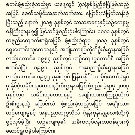
စတင်ဖွဲ့စည်းခဲ့သည်မှာ ယနေ့တွင် (၇၁)နှစ်ပြည့်ခဲ့ပြီဖြစ်သည့်
အပြင် ခေတ်သမိုင်းအဆက်ဆက်အား ပြောင်းလဲဖြတ်သန်းခဲ့
ပြီးသည့် နောက် ၂၀၁၅ ခုနှစ်တွင် သာသနာရေးနှင့်ယဉ်ကျေးမှု
ဝန်ကြီးဌာနဟူ၍ ပြင်ဆင်ဖွဲ့စည်းခဲ့ပါကြောင်း၊ ၁၈၈၁ ခုနှစ်တွင်
ကဗ္ပည်းကျောက်စာရုံအဖြစ် ဖွဲ့စည်းခဲ့ရာမှ ၂၀၁၃ ခုနှစ်တွင်
ရှေးဟောင်းသုတေသနနှင့် အမျိုးသားပြတိုက်ဦးစီးဌာနအဖြစ်
လည်းကောင်း၊ ၁၉၅၄ ခုနှစ်တွင် ယဉ်ကျေးမှုကောင်စီ အဖြစ်
စတင်ခဲ့ပြီး ၁၉၉၁ ခုနှစ်တွင် အနုပညာဦးစီးဌာနအဖြစ်
လည်းကောင်း၊ ၁၉၇၂ ခုနှစ်တွင် မြန်မာနိုင်ငံ သမိုင်းကော်မရှင်
မှ နိုင်ငံ့သမိုင်းသုတေသနဦးစီးဌာနအဖြစ် ဖွဲ့စည်း ခဲ့ရာမှ ၂၀၁၃
ခုနှစ်တွင် သမိုင်းသုတေသနနှင့် အမျိုးသားစာကြည့်တိုက်
ဦးစီးဌာနသို့ ပြောင်းလဲ ဖွဲ့စည်းခဲ့သည့်အပြင် အမျိုးသား
ယဉ်ကျေးမှုနှင့် အနုပညာတက္ကသိုလ် (ရန်ကုန်/မန္တလေး)တို့ကို
ဖွင့်လှစ်ခဲ့ပြီး ယဉ်ကျေးမှု၏ အဓိကလုပ်ငန်းတာဝန်များကို
ဆောင်ရွက်ခဲ့ပါကြောင်း။