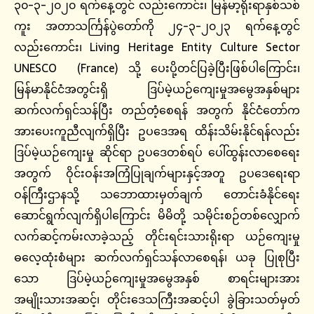
၃၀-၃-၂၀၂၀ ရက်နေ့တွင် လည်းကောင်း၊ မြန်မာ့ရိုးရာနှစ်သစ်
ကူး အတာသင်္ကြန်ပွဲတော်ကို ၂၄-၃-၂၀၂၃ ရက်နေ့တွင်
လည်းကောင်း၊ Living Heritage Entity Culture Sector
UNESCO (France) သို့ ပေးပို့တင်ပြခဲ့ပြီးဖြစ်ပါကြောင်း၊
မြန်မာနိုင်ငံအတွင်းရှိ ဒြပ်မဲ့ယဉ်ကျေးမှုအမွေအနှစ်များ
ဆက်လက်ရှင်သန်ပြီး တည်တံ့စေရန် အတွက် နိုင်ငံတော်က
အားပေးကူညီလျက်ရှိပြီး ဥပဒေအရ ထိန်းသိမ်းနိုင်ရန်လည်း
ဒြပ်မဲ့ယဉ်ကျေးမှု ဆိုင်ရာ ဥပဒေတစ်ရပ်‌ ပေါ်ထွန်းလာစေရေး
အတွက် ဝိုင်းဝန်းအကြံပြုချက်များနှင့်အတူ ဥပဒေရေးရာ
ဝန်ကြီးဌာနသို့ သဘောထားမှတ်ချက် တောင်းခံနိုင်ရေး
ဆောင်ရွက်လျက်ရှိပါကြောင်း မိမိတို့ သမိုင်းစဉ်တစ်လျှောက်
လက်ဆင့်ကမ်းလာခဲ့သည့် တိုင်းရင်းသားရိုးရာ ယဉ်ကျေးမှု
ဓလေ့ထုံးစံများ ဆက်လက်ရှင်သန်လာစေရန်၊ ယခု ပြုစုပြီး
သော ဒြပ်မဲ့ယဉ်ကျေးမှုအမွေအနှစ် စာရင်းများအား
အမျိုးသားအဆင့်၊ တိုင်းဒေသကြီးအဆင့်ပါ ခွဲခြားသတ်မှတ်