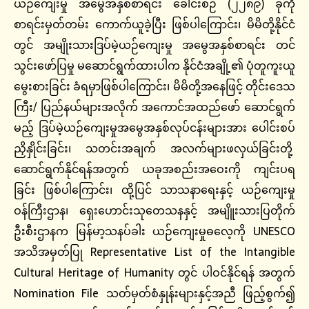
ယဉ်ကျေးမှု အမွေအနှစ်စာရင်း ခေါင်းစဉ် (၂၂၈၉) ခုကို
စာရင်းမှတ်တမ်း ကောက်ယူခဲ့ပြီး ဖြစ်ပါကြောင်း၊ မိမိတို့နိုင်ငံ
တွင် အမျိုးသားဒြပ်မဲ့ယဉ်ကျေးမှု အမွေအနှစ်စာရင်း တင်
သွင်းဖော်ပြမှု မဆောင်ရွက်ထားပါက နိုင်ငံအချို့၏ ပုံတူကူးယူ
မွေးစားခြင်း ခံရမှာဖြစ်ပါကြောင်း၊ မိမိတို့အနေဖြင့် တိုင်းဒေသ
ကြီး/ ပြည်နယ်များအလိုက် အကောင်အထည်ဖော် ဆောင်ရွက်
မည့် ဒြပ်မဲ့ယဉ်ကျေးမှုအမွေအနှစ်လုပ်ငန်းများအား ပေါင်းစပ်
ညှိနှိုင်းခြင်း၊ သတင်းအချက် အလက်များဖလှယ်ခြင်းတို့
ဆောင်ရွက်နိုင်ရန်အတွက် ယခုအစည်းအဝေးကို ကျင်းပရ
ခြင်း ဖြစ်ပါကြောင်း၊ ထို့ပြင် သာသနာရေးနှင့် ယဉ်ကျေးမှု
ဝန်ကြီးဌာန၊ ရှေးဟောင်းသုတေသနနှင့် အမျိူးသားပြတိုက်
ဦးစီးဌာနက မြန်မာ့သနပ်ခါး ယဉ်ကျေးမှုဓလေ့ကို UNESCO
အသိအမှတ်ပြု Representative List of the Intangible
Cultural Heritage of Humanity တွင် ပါဝင်နိုင်ရန် အတွက်
Nomination File သတ်မှတ်စံနှုန်းများနှင့်အညီ ဖြည့်စွက်၍