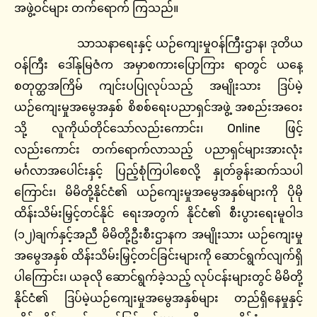
အဖွဲ့ဝင်များ တက်ရောက် ကြသည်။
သာသနာရေးနှင့် ယဉ်ကျေးမှုဝန်ကြီးဌာန၊ ဒုတိယ
ဝန်ကြီး ဒေါ်နုမြဇံက အမှာစကားပြောကြား ရာတွင် ယနေ့
စတုတ္ထအကြိမ် ကျင်းပပြုလုပ်သည့် အမျိုးသား ဒြပ်မဲ့
ယဉ်ကျေးမှုအမွေအနှစ် စိစစ်ရေးပညာရှင်အဖွဲ့ အစည်းအဝေး
သို့ လူကိုယ်တိုင်သော်လည်းကောင်း၊ Online ဖြင့်
လည်းကောင်း တက်ရောက်လာသည့် ပညာရှင်များအားလုံး
မင်္ဂလာအပေါင်းနှင့် ပြည့်စုံကြပါစေလို့ နှုတ်ခွန်းဆက်သပါ
ကြောင်း၊ မိမိတို့နိုင်ငံ၏ ယဉ်ကျေးမှုအမွေအနှစ်များကို ပိုမို
ထိန်းသိမ်းမြှင့်တင်နိုင် ရေးအတွက် နိုင်ငံ၏ စီးပွားရေးမူဝါဒ
(၁၂)ချက်နှင့်အညီ မိမိတို့ဦးစီးဌာနက အမျိုးသား ယဉ်ကျေးမှု
အမွေအနှစ် ထိန်းသိမ်းမြှင့်တင်ခြင်းများကို ဆောင်ရွက်လျက်ရှိ
ပါကြောင်း၊ ယခုလို ဆောင်ရွက်ခဲ့သည့် လုပ်ငန်းများတွင် မိမိတို့
နိုင်ငံ၏ ဒြပ်မဲ့ယဉ်ကျေးမှုအမွေအနှစ်များ တည်ရှိနေမှုနှင့်