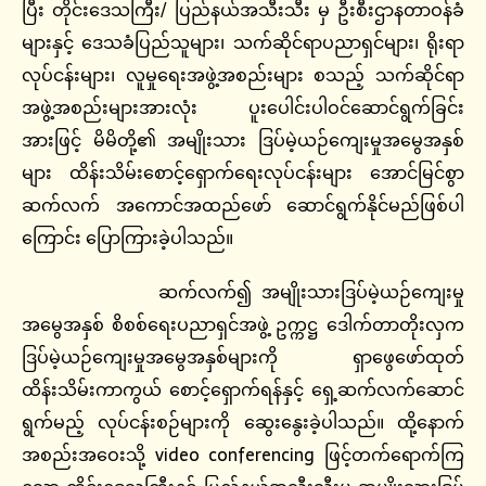
ပြီး တိုင်းဒေသကြီး/ ပြည်နယ်အသီးသီး မှ ဦးစီးဌာနတာဝန်ခံ
များနှင့် ဒေသခံပြည်သူများ၊ သက်ဆိုင်ရာပညာရှင်များ၊ ရိုးရာ
လုပ်ငန်းများ၊ လူမှုရေးအဖွဲ့အစည်းများ စသည့် သက်ဆိုင်ရာ
အဖွဲ့အစည်းများအားလုံး ပူးပေါင်းပါဝင်ဆောင်ရွက်ခြင်း
အားဖြင့် မိမိတို့၏ အမျိုးသား ဒြပ်မဲ့ယဉ်ကျေးမှုအမွေအနှစ်
များ ထိန်းသိမ်းစောင့်ရှောက်ရေးလုပ်ငန်းများ အောင်မြင်စွာ
ဆက်လက် အကောင်အထည်ဖော် ဆောင်ရွက်နိုင်မည်ဖြစ်ပါ
ကြောင်း ပြောကြားခဲ့ပါသည်။
ဆက်လက်၍ အမျိုးသားဒြပ်မဲ့ယဉ်ကျေးမှု
အမွေအနှစ် စိစစ်ရေးပညာရှင်အဖွဲ့ ဥက္ကဋ္ဌ ဒေါက်တာတိုးလှက
ဒြပ်မဲ့ယဉ်ကျေးမှုအမွေအနှစ်များကို ရှာဖွေဖော်ထုတ်
ထိန်းသိမ်းကာကွယ် စောင့်ရှောက်ရန်နှင့် ရှေ့ဆက်လက်ဆောင်
ရွက်မည့် လုပ်ငန်းစဉ်များကို ဆွေးနွေးခဲ့ပါသည်။ ထို့နောက်
အစည်းအဝေးသို့ video conferencing ဖြင့်တက်ရောက်ကြ