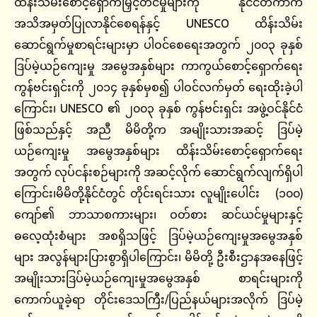
ထိန်းသိမ်းစောင့်ရှောက်မြှင့်တင်မှုများကို နိုင်ငံတကာက
အသိအမှတ်ပြုလာနိုင်စေရန်နှင့် UNESCO ထိန်းသိမ်း
ဆောင်ရွက်မှုစာရင်းများမှာ ပါဝင်စေရေးအတွက် ၂၀၀၃ ခုနှစ်
ဒြပ်မဲ့ယဉ်ကျေးမှု အမွေအနှစ်များ ကာကွယ်စောင့်ရှောက်ရေး
ကွန်ဗင်းရှင်းကို ၂၀၁၄ ခုနှစ်မှစ၍ ပါဝင်လက်မှတ် ရေးထိုးခဲ့ပါ
ကြောင်း၊ UNESCO ၏ ၂၀၀၃ ခုနှစ် ကွန်ဗင်းရှင်း အဖွဲ့ဝင်နိုင်ငံ
ဖြစ်သည်နှင့် အညီ မိမိတို့က အမျိုးသားအဆင့် ဒြပ်မဲ့
ယဉ်ကျေးမှု အမွေအနှစ်များ ထိန်းသိမ်းစောင့်ရှောက်ရေး
အတွက် လုပ်ငန်းစဉ်များကို အဆင့်လိုက် ဆောင်ရွက်လျက်ရှိပါ
ကြောင်း၊မိမိတို့နိုင်ငံတွင် တိုင်းရင်းသား လူမျိုးပေါင်း (၁၀၀)
ကျော်၏ ဘာသာစကားများ၊ ဝတ်စား ဆင်ယင်မှုများနှင့်
ဓလေ့ထုံးစံများ အစရှိသဖြင့် ဒြပ်မဲ့ယဉ်ကျေးမှုအမွေအနှစ်
များ အလွန်များပြားစွာရှိပါကြောင်း၊ မိမိတို့ ဦးစီးဌာနအနေဖြင့်
အမျိုးသားဒြပ်မဲ့ယဉ်ကျေးမှုအမွေအနှစ် စာရင်းများကို
ကောက်ယူခဲ့ရာ တိုင်းဒေသကြီး/ပြည်နယ်များအလိုက် ဒြပ်မဲ့