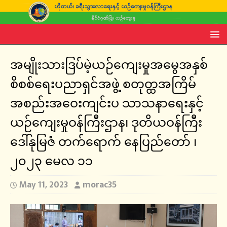
အမျိုးသားဒြပ်မဲ့ယဉ်ကျေးမှုအမွေအနှစ်
စိစစ်ရေးပညာရှင်အဖွဲ့ စတုတ္ထအကြိမ်
အစည်းအဝေးကျင်းပ သာသနာရေးနှင့်
ယဉ်ကျေးမှုဝန်ကြီးဌာန၊ ဒုတိယဝန်ကြီး
ဒေါ်နုမြဇံ တက်ရောက် နေပြည်တော် ၊
၂၀၂၃ မေလ ၁၁
May 11, 2023
morac35