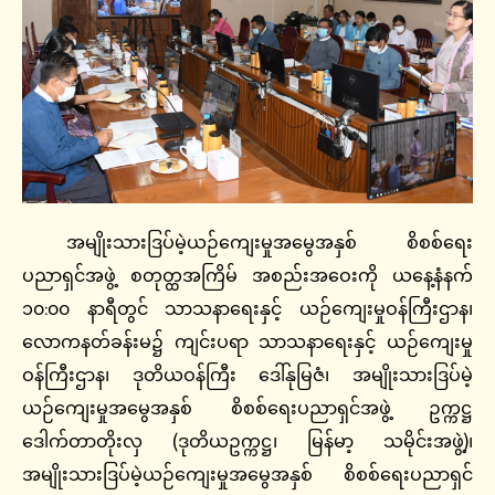
အမျိုးသားဒြပ်မဲ့ယဉ်ကျေးမှုအမွေအနှစ် စိစစ်ရေး
ပညာရှင်အဖွဲ့ စတုတ္ထအကြိမ် အစည်းအဝေးကို ယနေ့နံနက်
၁၀:၀၀ နာရီတွင် သာသနာရေးနှင့် ယဉ်ကျေးမှုဝန်ကြီးဌာန၊
လောကနတ်ခန်းမ၌ ကျင်းပရာ သာသနာရေးနှင့် ယဉ်ကျေးမှု
ဝန်ကြီးဌာန၊ ဒုတိယဝန်ကြီး ဒေါ်နုမြဇံ၊ အမျိုးသားဒြပ်မဲ့
ယဉ်ကျေးမှုအမွေအနှစ် စိစစ်ရေးပညာရှင်အဖွဲ့ ဥက္ကဋ္ဌ
ဒေါက်တာတိုးလှ (ဒုတိယဥက္ကဋ္ဌ၊ မြန်မာ့ သမိုင်းအဖွဲ့)၊
အမျိုးသားဒြပ်မဲ့ယဉ်ကျေးမှုအမွေအနှစ် စိစစ်ရေးပညာရှင်